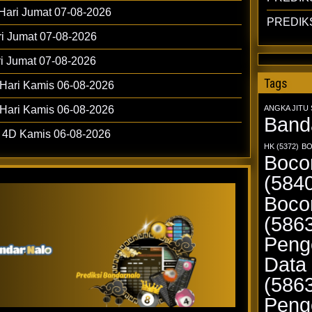
Hari Jumat 07-08-2026
PREDIK
ri Jumat 07-08-2026
ri Jumat 07-08-2026
Tags
 Hari Kamis 06-08-2026
Hari Kamis 06-08-2026
ANGKA JITU
Band
u 4D Kamis 06-08-2026
HK
(5372)
B
Boco
(584
Bocor
(586
Peng
Data
(586
Peng