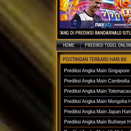
LAMAT DATANG DI PREDIKSI BANDARNALO SITUS TOGEL RESMI BOC
HOME
PREDIKSI TOGEL ONLINE
POSTINGAN TERBARU HARI INI
Prediksi Angka Main Singapore
Prediksi Angka Main Cambodia 
Prediksi Angka Main Totomacau
Prediksi Angka Main Mongolia 
Prediksi Angka Main Japan Har
Prediksi Angka Main Bullseye H