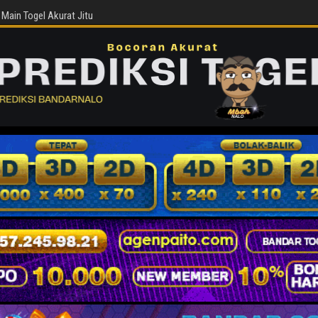
Main Togel Akurat Jitu