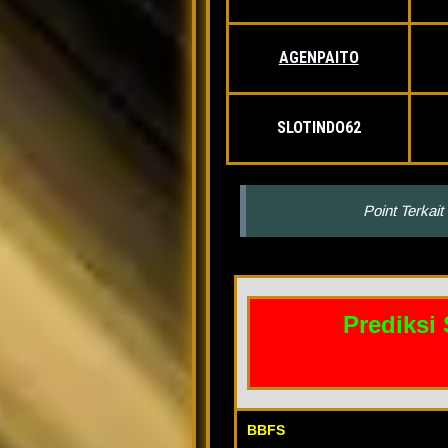
AGENPAITO
SLOTINDO62
Point Terkait
Prediksi
BBFS