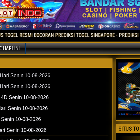
ORAN PREDIKSI TOGEL SINGAPORE - PREDIKSI TOGEL SYDNEY - PR
 HARI INI
 Hari Senin 10-08-2026
Hari Senin 10-08-2026
 4D Senin 10-08-2026
Hari Senin 10-08-2026
i Senin 10-08-2026
SITUS TO
ari Senin 10-08-2026