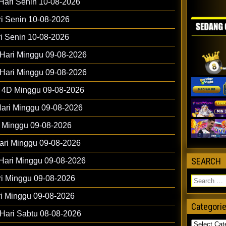
Hari Senin 10-08-2026
ri Senin 10-08-2026
i Senin 10-08-2026
 Hari Minggu 09-08-2026
Hari Minggu 09-08-2026
u 4D Minggu 09-08-2026
Hari Minggu 09-08-2026
i Minggu 09-08-2026
ari Minggu 09-08-2026
SEARCH
Hari Minggu 09-08-2026
ri Minggu 09-08-2026
ri Minggu 09-08-2026
Categori
 Hari Sabtu 08-08-2026