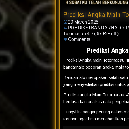
 TERIMA KASIH SOBATKU TELAH BERKUNJUNG PADA SITUS KAMI, 
Prediksi Angka Main T
29 March 2025
PREDIKSI BANDARNALO
,
P
Totomacau 4D ( 6x Result )
Comments
Prediksi Angka
Prediksi Angka Main Totomacau 4
bandarnalo bocoran angka main toge
Bandarnalo
merupakan salah satu 
yang menyediakan prediksi untuk 
Prediksi angka Main Totomacau 4D
berdasarkan analisis data pengelua
Fungsi ini sangat penting dalam 
taruhan agar bisa menghasilkan 