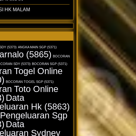
SI HK MALAM
 SDY
(5373)
ANGKA MAIN SGP
(5371)
arnalo
(5865)
BOCORAN
OCORAN SDY
(5373)
BOCORAN SGP
(5371)
ran Togel Online
0)
BOCORAN TOGEL SGP
(5371)
an Toto Online
3)
Data
eluaran Hk
(5863)
 Pengeluaran Sgp
3)
Data
eluaran Sydney