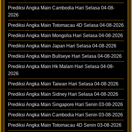
Prediksi Angka Main Cambodia Hari Selasa 04-08-
2026
Prediksi Angka Main Totomacau 4D Selasa 04-08-2026
Prediksi Angka Main Mongolia Hari Selasa 04-08-2026
Prediksi Angka Main Japan Hari Selasa 04-08-2026
Prediksi Angka Main Bullseye Hari Selasa 04-08-2026
Prediksi Angka Main Hk Malam Hari Selasa 04-08-
2026
Prediksi Angka Main Taiwan Hari Selasa 04-08-2026
Prediksi Angka Main Sidney Hari Selasa 04-08-2026
Prediksi Angka Main Singapore Hari Senin 03-08-2026
Prediksi Angka Main Cambodia Hari Senin 03-08-2026
Prediksi Angka Main Totomacau 4D Senin 03-08-2026