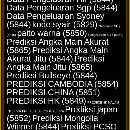
Data Pengeluaran Sgp
(5844)
Data Pengeluaran Sydney
(5844)
kode syair
(5829)
Nagasaon SDY
paito warna
(5850)
(5346)
Pengeluaran SDY
(5346)
Prediksi Angka Main Akurat
(5865)
Prediksi Angka Main
Akurat Jitu
(5844)
Prediksi
Angka Main Jitu
(5865)
Prediksi Bullseye
(5844)
PREDIKSI CAMBODIA
(5854)
PREDIKSI CHINA
(5851)
PREDIKSI HK
(5849)
PREDIKSI HK MALAM
Prediksi japan
INI
(5353)
PREDIKSI HK POOLS
(5353)
(5852)
Prediksi Mongolia
Winner
(5844)
Prediksi PCSO