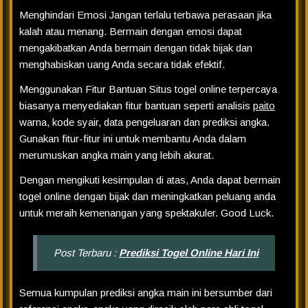
Menghindari Emosi Jangan terlalu terbawa perasaan jika
kalah atau menang. Bermain dengan emosi dapat
mengakibatkan Anda bermain dengan tidak bijak dan
menghabiskan uang Anda secara tidak efektif.
Menggunakan Fitur Bantuan Situs togel online terpercaya
biasanya menyediakan fitur bantuan seperti analisis
paito
warna, kode syair, data pengeluaran dan prediksi angka.
Gunakan fitur-fitur ini untuk membantu Anda dalam
merumuskan angka main yang lebih akurat.
Dengan mengikuti kesimpulan di atas, Anda dapat bermain
togel online dengan bijak dan meningkatkan peluang anda
untuk meraih kemenangan yang spektakuler. Good Luck.
Post Terbaru :
Prediksi Togel Online Hari Ini
Semua kumpulan prediksi angka main ini bersumber dari