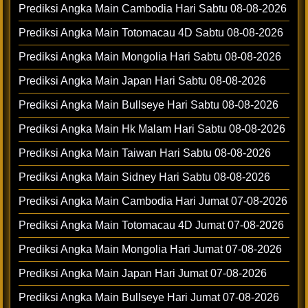
Prediksi Angka Main Cambodia Hari Sabtu 08-08-2026
Prediksi Angka Main Totomacau 4D Sabtu 08-08-2026
Prediksi Angka Main Mongolia Hari Sabtu 08-08-2026
Prediksi Angka Main Japan Hari Sabtu 08-08-2026
Prediksi Angka Main Bullseye Hari Sabtu 08-08-2026
Prediksi Angka Main Hk Malam Hari Sabtu 08-08-2026
Prediksi Angka Main Taiwan Hari Sabtu 08-08-2026
Prediksi Angka Main Sidney Hari Sabtu 08-08-2026
Prediksi Angka Main Cambodia Hari Jumat 07-08-2026
Prediksi Angka Main Totomacau 4D Jumat 07-08-2026
Prediksi Angka Main Mongolia Hari Jumat 07-08-2026
Prediksi Angka Main Japan Hari Jumat 07-08-2026
Prediksi Angka Main Bullseye Hari Jumat 07-08-2026