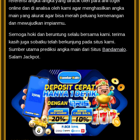
referensi angka-angka yang diracik oleh para ahli togel
online dan di analisa oleh kami agar menghasilkan angka
main yang akurat agar bisa meraih peluang kemenangan
dan mewujudkan impianmu
.
Semoga hoki dan beruntung selalu bersama kami. terima
kasih juga sobatku telah berkunjung pada situs kami.
Sumber utama prediksi angka main dari Situs
Bandarnalo
.
Salam Jackpot.