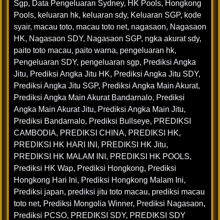
Sgp
,
Data Pengeluaran Sydney
,
HK Pools
,
Hongkong
Pools
,
keluaran hk
,
keluaran sdy
,
Keluaran SGP
,
kode
syair
,
macau toto
,
macau toto net
,
nagasaon
,
Nagasaon
HK
,
Nagasaon SDY
,
Nagasaon SGP
,
ngka akurat sdy
,
paito toto macau
,
paito warna
,
pengeluaran hk
,
Pengeluaran SDY
,
pengeluaran sgp
,
Prediksi Angka
Jitu
,
Prediksi Angka Jitu HK
,
Prediksi Angka Jitu SDY
,
Prediksi Angka Jitu SGP
,
Prediksi Angka Main Akurat
,
Prediksi Angka Main Akurat Bandarnalo
,
Prediksi
Angka Main Akurat Jitu
,
Prediksi Angka Main Jitu
,
Prediksi Bandarnalo
,
Prediksi Bullseye
,
PREDIKSI
CAMBODIA
,
PREDIKSI CHINA
,
PREDIKSI HK
,
PREDIKSI HK HARI INI
,
PREDIKSI HK Jitu
,
PREDIKSI HK MALAM INI
,
PREDIKSI HK POOLS
,
Prediksi HK Wap
,
Prediksi Hongkong
,
Prediksi
Hongkong Hari Ini
,
Prediksi Hongkong Malam Ini
,
Prediksi japan
,
prediksi jitu toto macau
,
prediksi macau
toto net
,
Prediksi Mongolia Winner
,
Prediksi Nagasaon
,
Prediksi PCSO
,
PREDIKSI SDY
,
PREDIKSI SDY