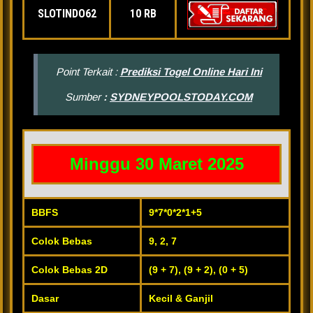
SLOTINDO62
10 RB
Point Terkait :
Prediksi Togel Online Hari Ini
Sumber
:
SYDNEYPOOLSTODAY.COM
Minggu 30 Maret 2025
BBFS
9*7*0*2*1+5
Colok Bebas
9, 2, 7
Colok Bebas 2D
(9 + 7), (9 + 2), (0 + 5)
Dasar
Kecil & Ganjil