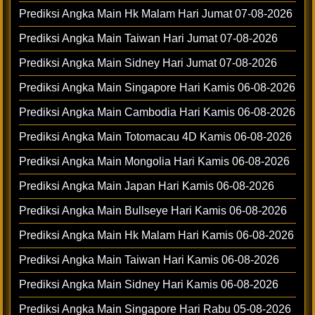
Prediksi Angka Main Hk Malam Hari Jumat 07-08-2026
Prediksi Angka Main Taiwan Hari Jumat 07-08-2026
Prediksi Angka Main Sidney Hari Jumat 07-08-2026
Prediksi Angka Main Singapore Hari Kamis 06-08-2026
Prediksi Angka Main Cambodia Hari Kamis 06-08-2026
Prediksi Angka Main Totomacau 4D Kamis 06-08-2026
Prediksi Angka Main Mongolia Hari Kamis 06-08-2026
Prediksi Angka Main Japan Hari Kamis 06-08-2026
Prediksi Angka Main Bullseye Hari Kamis 06-08-2026
Prediksi Angka Main Hk Malam Hari Kamis 06-08-2026
Prediksi Angka Main Taiwan Hari Kamis 06-08-2026
Prediksi Angka Main Sidney Hari Kamis 06-08-2026
Prediksi Angka Main Singapore Hari Rabu 05-08-2026