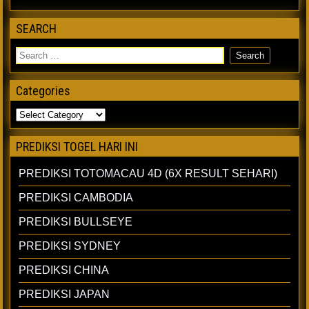
SEARCH
Categories
PREDIKSI TOGEL HARI INI
PREDIKSI TOTOMACAU 4D (6X RESULT SEHARI)
PREDIKSI CAMBODIA
PREDIKSI BULLSEYE
PREDIKSI SYDNEY
PREDIKSI CHINA
PREDIKSI JAPAN