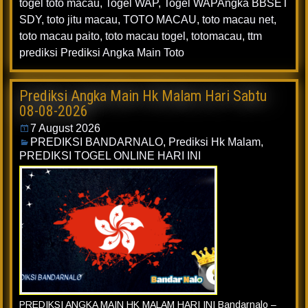
togel toto macau
,
Togel WAP
,
Togel WAPAngka BBSET
SDY
,
toto jitu macau
,
TOTO MACAU
,
toto macau net
,
toto macau paito
,
toto macau togel
,
totomacau
,
ttm
prediksi Prediksi Angka Main Toto
Prediksi Angka Main Hk Malam Hari Sabtu
08-08-2026
7 August 2026
PREDIKSI BANDARNALO
,
Prediksi Hk Malam
,
PREDIKSI TOGEL ONLINE HARI INI
PREDIKSI ANGKA MAIN HK MALAM HARI INI Bandarnalo –