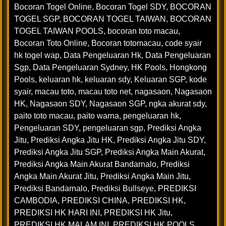
Bocoran Togel Online
,
Bocoran Togel SDY
,
BOCORAN
TOGEL SGP
,
BOCORAN TOGEL TAIWAN
,
BOCORAN
TOGEL TAIWAN POOLS
,
bocoran toto macau
,
Bocoran Toto Online
,
Bocoran totomacau
,
code syair
hk togel wap
,
Data Pengeluaran Hk
,
Data Pengeluaran
Sgp
,
Data Pengeluaran Sydney
,
HK Pools
,
Hongkong
Pools
,
keluaran hk
,
keluaran sdy
,
Keluaran SGP
,
kode
syair
,
macau toto
,
macau toto net
,
nagasaon
,
Nagasaon
HK
,
Nagasaon SDY
,
Nagasaon SGP
,
ngka akurat sdy
,
paito toto macau
,
paito warna
,
pengeluaran hk
,
Pengeluaran SDY
,
pengeluaran sgp
,
Prediksi Angka
Jitu
,
Prediksi Angka Jitu HK
,
Prediksi Angka Jitu SDY
,
Prediksi Angka Jitu SGP
,
Prediksi Angka Main Akurat
,
Prediksi Angka Main Akurat Bandarnalo
,
Prediksi
Angka Main Akurat Jitu
,
Prediksi Angka Main Jitu
,
Prediksi Bandarnalo
,
Prediksi Bullseye
,
PREDIKSI
CAMBODIA
,
PREDIKSI CHINA
,
PREDIKSI HK
,
PREDIKSI HK HARI INI
,
PREDIKSI HK Jitu
,
PREDIKSI HK MALAM INI
,
PREDIKSI HK POOLS
,