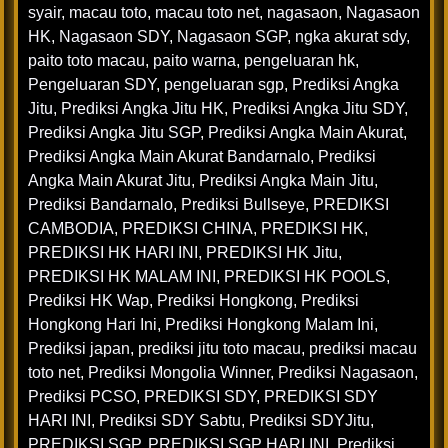
syair
,
macau toto
,
macau toto net
,
nagasaon
,
Nagasaon
HK
,
Nagasaon SDY
,
Nagasaon SGP
,
ngka akurat sdy
,
paito toto macau
,
paito warna
,
pengeluaran hk
,
Pengeluaran SDY
,
pengeluaran sgp
,
Prediksi Angka
Jitu
,
Prediksi Angka Jitu HK
,
Prediksi Angka Jitu SDY
,
Prediksi Angka Jitu SGP
,
Prediksi Angka Main Akurat
,
Prediksi Angka Main Akurat Bandarnalo
,
Prediksi
Angka Main Akurat Jitu
,
Prediksi Angka Main Jitu
,
Prediksi Bandarnalo
,
Prediksi Bullseye
,
PREDIKSI
CAMBODIA
,
PREDIKSI CHINA
,
PREDIKSI HK
,
PREDIKSI HK HARI INI
,
PREDIKSI HK Jitu
,
PREDIKSI HK MALAM INI
,
PREDIKSI HK POOLS
,
Prediksi HK Wap
,
Prediksi Hongkong
,
Prediksi
Hongkong Hari Ini
,
Prediksi Hongkong Malam Ini
,
Prediksi japan
,
prediksi jitu toto macau
,
prediksi macau
toto net
,
Prediksi Mongolia Winner
,
Prediksi Nagasaon
,
Prediksi PCSO
,
PREDIKSI SDY
,
PREDIKSI SDY
HARI INI
,
Prediksi SDY Sabtu
,
Prediksi SDYJitu
,
PREDIKSI SGP
,
PREDIKSI SGP HARI INI
,
Prediksi