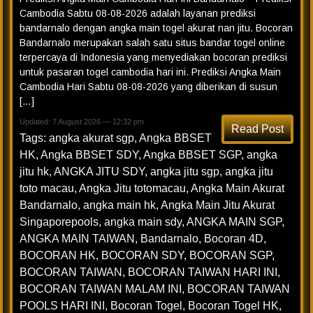
Cambodia Sabtu 08-08-2026 adalah layanan prediksi
bandarnalo dengan angka main togel akurat nan jitu. Bocoran
Bandarnalo merupakan salah satu situs bandar togel online
terpercaya di Indonesia yang menyediakan bocoran prediksi
untuk pasaran togel cambodia hari ini. Prediksi Angka Main
Cambodia Hari Sabtu 08-08-2026 yang diberikan di susun
[…]
Updated: 7 August 2026 — 12:32 pm
Read Post
Tags:
angka akurat sgp
,
Angka BBSET
HK
,
Angka BBSET SDY
,
Angka BBSET SGP
,
angka
jitu hk
,
ANGKA JITU SDY
,
angka jitu sgp
,
angka jitu
toto macau
,
Angka Jitu totomacau
,
Angka Main Akurat
Bandarnalo
,
angka main hk
,
Angka Main Jitu Akurat
Singaporepools
,
angka main sdy
,
ANGKA MAIN SGP
,
ANGKA MAIN TAIWAN
,
Bandarnalo
,
Bocoran 4D
,
BOCORAN HK
,
BOCORAN SDY
,
BOCORAN SGP
,
BOCORAN TAIWAN
,
BOCORAN TAIWAN HARI INI
,
BOCORAN TAIWAN MALAM INI
,
BOCORAN TAIWAN
POOLS HARI INI
,
Bocoran Togel
,
Bocoran Togel HK
,