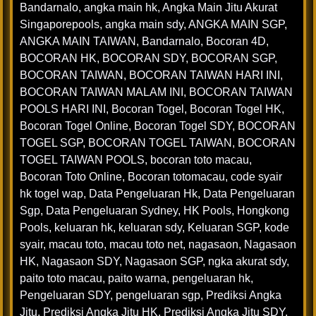
Bandarnalo
,
angka main hk
,
Angka Main Jitu Akurat
Singaporepools
,
angka main sdy
,
ANGKA MAIN SGP
,
ANGKA MAIN TAIWAN
,
Bandarnalo
,
Bocoran 4D
,
BOCORAN HK
,
BOCORAN SDY
,
BOCORAN SGP
,
BOCORAN TAIWAN
,
BOCORAN TAIWAN HARI INI
,
BOCORAN TAIWAN MALAM INI
,
BOCORAN TAIWAN
POOLS HARI INI
,
Bocoran Togel
,
Bocoran Togel HK
,
Bocoran Togel Online
,
Bocoran Togel SDY
,
BOCORAN
TOGEL SGP
,
BOCORAN TOGEL TAIWAN
,
BOCORAN
TOGEL TAIWAN POOLS
,
bocoran toto macau
,
Bocoran Toto Online
,
Bocoran totomacau
,
code syair
hk togel wap
,
Data Pengeluaran Hk
,
Data Pengeluaran
Sgp
,
Data Pengeluaran Sydney
,
HK Pools
,
Hongkong
Pools
,
keluaran hk
,
keluaran sdy
,
Keluaran SGP
,
kode
syair
,
macau toto
,
macau toto net
,
nagasaon
,
Nagasaon
HK
,
Nagasaon SDY
,
Nagasaon SGP
,
ngka akurat sdy
,
paito toto macau
,
paito warna
,
pengeluaran hk
,
Pengeluaran SDY
,
pengeluaran sgp
,
Prediksi Angka
Jitu
,
Prediksi Angka Jitu HK
,
Prediksi Angka Jitu SDY
,