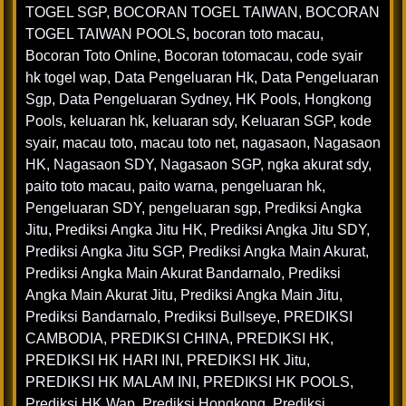
TOGEL SGP
,
BOCORAN TOGEL TAIWAN
,
BOCORAN
TOGEL TAIWAN POOLS
,
bocoran toto macau
,
Bocoran Toto Online
,
Bocoran totomacau
,
code syair
hk togel wap
,
Data Pengeluaran Hk
,
Data Pengeluaran
Sgp
,
Data Pengeluaran Sydney
,
HK Pools
,
Hongkong
Pools
,
keluaran hk
,
keluaran sdy
,
Keluaran SGP
,
kode
syair
,
macau toto
,
macau toto net
,
nagasaon
,
Nagasaon
HK
,
Nagasaon SDY
,
Nagasaon SGP
,
ngka akurat sdy
,
paito toto macau
,
paito warna
,
pengeluaran hk
,
Pengeluaran SDY
,
pengeluaran sgp
,
Prediksi Angka
Jitu
,
Prediksi Angka Jitu HK
,
Prediksi Angka Jitu SDY
,
Prediksi Angka Jitu SGP
,
Prediksi Angka Main Akurat
,
Prediksi Angka Main Akurat Bandarnalo
,
Prediksi
Angka Main Akurat Jitu
,
Prediksi Angka Main Jitu
,
Prediksi Bandarnalo
,
Prediksi Bullseye
,
PREDIKSI
CAMBODIA
,
PREDIKSI CHINA
,
PREDIKSI HK
,
PREDIKSI HK HARI INI
,
PREDIKSI HK Jitu
,
PREDIKSI HK MALAM INI
,
PREDIKSI HK POOLS
,
Prediksi HK Wap
,
Prediksi Hongkong
,
Prediksi