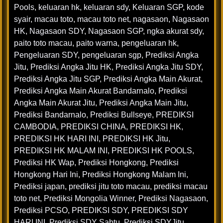
Pools
,
keluaran hk
,
keluaran sdy
,
Keluaran SGP
,
kode
syair
,
macau toto
,
macau toto net
,
nagasaon
,
Nagasaon
HK
,
Nagasaon SDY
,
Nagasaon SGP
,
ngka akurat sdy
,
paito toto macau
,
paito warna
,
pengeluaran hk
,
Pengeluaran SDY
,
pengeluaran sgp
,
Prediksi Angka
Jitu
,
Prediksi Angka Jitu HK
,
Prediksi Angka Jitu SDY
,
Prediksi Angka Jitu SGP
,
Prediksi Angka Main Akurat
,
Prediksi Angka Main Akurat Bandarnalo
,
Prediksi
Angka Main Akurat Jitu
,
Prediksi Angka Main Jitu
,
Prediksi Bandarnalo
,
Prediksi Bullseye
,
PREDIKSI
CAMBODIA
,
PREDIKSI CHINA
,
PREDIKSI HK
,
PREDIKSI HK HARI INI
,
PREDIKSI HK Jitu
,
PREDIKSI HK MALAM INI
,
PREDIKSI HK POOLS
,
Prediksi HK Wap
,
Prediksi Hongkong
,
Prediksi
Hongkong Hari Ini
,
Prediksi Hongkong Malam Ini
,
Prediksi japan
,
prediksi jitu toto macau
,
prediksi macau
toto net
,
Prediksi Mongolia Winner
,
Prediksi Nagasaon
,
Prediksi PCSO
,
PREDIKSI SDY
,
PREDIKSI SDY
HARI INI
,
Prediksi SDY Sabtu
,
Prediksi SDYJitu
,