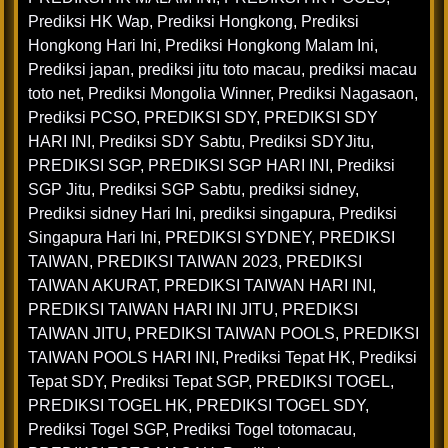
Prediksi HK Wap
,
Prediksi Hongkong
,
Prediksi
Hongkong Hari Ini
,
Prediksi Hongkong Malam Ini
,
Prediksi japan
,
prediksi jitu toto macau
,
prediksi macau
toto net
,
Prediksi Mongolia Winner
,
Prediksi Nagasaon
,
Prediksi PCSO
,
PREDIKSI SDY
,
PREDIKSI SDY
HARI INI
,
Prediksi SDY Sabtu
,
Prediksi SDYJitu
,
PREDIKSI SGP
,
PREDIKSI SGP HARI INI
,
Prediksi
SGP Jitu
,
Prediksi SGP Sabtu
,
prediksi sidney
,
Prediksi sidney Hari Ini
,
prediksi singapura
,
Prediksi
Singapura Hari Ini
,
PREDIKSI SYDNEY
,
PREDIKSI
TAIWAN
,
PREDIKSI TAIWAN 2023
,
PREDIKSI
TAIWAN AKURAT
,
PREDIKSI TAIWAN HARI INI
,
PREDIKSI TAIWAN HARI INI JITU
,
PREDIKSI
TAIWAN JITU
,
PREDIKSI TAIWAN POOLS
,
PREDIKSI
TAIWAN POOLS HARI INI
,
Prediksi Tepat HK
,
Prediksi
Tepat SDY
,
Prediksi Tepat SGP
,
PREDIKSI TOGEL
,
PREDIKSI TOGEL HK
,
PREDIKSI TOGEL SDY
,
Prediksi Togel SGP
,
Prediksi Togel totomacau
,