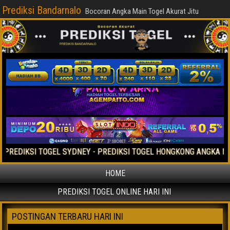
Prediksi Bandarnalo
Bocoran Angka Main Togel Akurat Jitu
GEL SYDNEY - PREDIKSI TOGEL HONGKONG ANGKA MAIN AKURAT JIT
HOME
PREDIKSI TOGEL ONLINE HARI INI
POSTINGAN TERBARU HARI INI