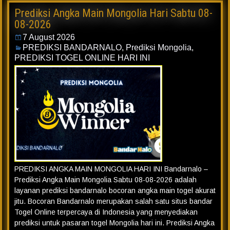
Prediksi Angka Main Mongolia Hari Sabtu 08-
08-2026
7 August 2026
PREDIKSI BANDARNALO
,
Prediksi Mongolia
,
PREDIKSI TOGEL ONLINE HARI INI
PREDIKSI ANGKA MAIN MONGOLIA HARI INI Bandarnalo –
Prediksi Angka Main Mongolia Sabtu 08-08-2026 adalah
layanan prediksi bandarnalo bocoran angka main togel akurat
jitu. Bocoran Bandarnalo merupakan salah satu situs bandar
Togel Online terpercaya di Indonesia yang menyediakan
prediksi untuk pasaran togel Mongolia hari ini. Prediksi Angka