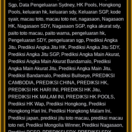
Sgp
,
Data Pengeluaran Sydney
,
HK Pools
,
Hongkong
Pools
,
keluaran hk
,
keluaran sdy
,
Keluaran SGP
,
kode
syair
,
macau toto
,
macau toto net
,
nagasaon
,
Nagasaon
HK
,
Nagasaon SDY
,
Nagasaon SGP
,
ngka akurat sdy
,
paito toto macau
,
paito warna
,
pengeluaran hk
,
Pengeluaran SDY
,
pengeluaran sgp
,
Prediksi Angka
Jitu
,
Prediksi Angka Jitu HK
,
Prediksi Angka Jitu SDY
,
Prediksi Angka Jitu SGP
,
Prediksi Angka Main Akurat
,
Prediksi Angka Main Akurat Bandarnalo
,
Prediksi
Angka Main Akurat Jitu
,
Prediksi Angka Main Jitu
,
Prediksi Bandarnalo
,
Prediksi Bullseye
,
PREDIKSI
CAMBODIA
,
PREDIKSI CHINA
,
PREDIKSI HK
,
PREDIKSI HK HARI INI
,
PREDIKSI HK Jitu
,
PREDIKSI HK MALAM INI
,
PREDIKSI HK POOLS
,
Prediksi HK Wap
,
Prediksi Hongkong
,
Prediksi
Hongkong Hari Ini
,
Prediksi Hongkong Malam Ini
,
Prediksi japan
,
prediksi jitu toto macau
,
prediksi macau
toto net
,
Prediksi Mongolia Winner
,
Prediksi Nagasaon
,