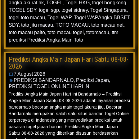
angka akurat hk
,
TOGEL
,
Togel HKG
,
togel hongkong
,
TOGEL SDY
,
togel sgp
,
togel sidney
,
Togel Singapura
,
togel toto macau
,
Togel WAP
,
Togel WAPAngka BBSET
SDY
,
toto jitu macau
,
TOTO MACAU
,
toto macau net
,
toto macau paito
,
toto macau togel
,
totomacau
,
ttm
prediksi Prediksi Angka Main Toto
Prediksi Angka Main Japan Hari Sabtu 08-08-
2026
7 August 2026
PREDIKSI BANDARNALO
,
Prediksi Japan
,
PREDIKSI TOGEL ONLINE HARI INI
Prediksi Angka Main Japan Hari Ini Bandarnalo – Prediksi
Angka Main Japan Sabtu 08-08-2026 adalah layanan prediksi
bandarnalo bocoran angka main togel akurat jitu. Bocoran
Bandarnalo merupakan salah satu situs bandar Togel Online
terpercaya di Indonesia yang menyediakan prediksi untuk
pasaran togel japan hari ini. Prediksi Angka Main Japan
Sabtu 08-08-2026 yang diberikan disusun berdasarkan