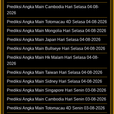
Prediksi Angka Main Cambodia Hari Selasa 04-08-
2026
Prediksi Angka Main Totomacau 4D Selasa 04-08-2026
Prediksi Angka Main Mongolia Hari Selasa 04-08-2026
Prediksi Angka Main Japan Hari Selasa 04-08-2026
Prediksi Angka Main Bullseye Hari Selasa 04-08-2026
Prediksi Angka Main Hk Malam Hari Selasa 04-08-
2026
Prediksi Angka Main Taiwan Hari Selasa 04-08-2026
Prediksi Angka Main Sidney Hari Selasa 04-08-2026
Prediksi Angka Main Singapore Hari Senin 03-08-2026
Prediksi Angka Main Cambodia Hari Senin 03-08-2026
Prediksi Angka Main Totomacau 4D Senin 03-08-2026