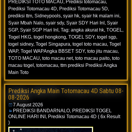
PREDIKSI TOTO MACAU
,
Prediksi totomacau
,
Prediksi Totomacau 4D
,
Prediksi Totomacau 5D
,
prediksi ttm
,
Sidneypools
,
syair hk
,
syair hk malam ini
,
Syair Mbah Nalo
,
syair sdy
,
Syair SDY Hari InI
,
Syair
SGP
,
Syair SGP Hari InI
,
Tag: angka akurat hk
,
TOGEL
,
Togel HKG
,
togel hongkong
,
TOGEL SDY
,
togel sgp
,
togel sidney
,
Togel Singapura
,
togel toto macau
,
Togel
WAP
,
Togel WAPAngka BBSET SDY
,
toto jitu macau
,
TOTO MACAU
,
toto macau net
,
toto macau paito
,
toto
macau togel
,
totomacau
,
ttm prediksi Prediksi Angka
Main Toto
Prediksi Angka Main Totomacau 4D Sabtu 08-
08-2026
7 August 2026
PREDIKSI BANDARNALO
,
PREDIKSI TOGEL
ONLINE HARI INI
,
Prediksi Totomacau 4D ( 6x Result
)