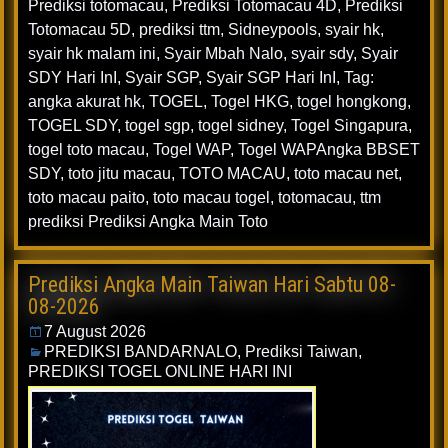
Prediksi totomacau
,
Prediksi Totomacau 4D
,
Prediksi
Totomacau 5D
,
prediksi ttm
,
Sidneypools
,
syair hk
,
syair hk malam ini
,
Syair Mbah Nalo
,
syair sdy
,
Syair
SDY Hari InI
,
Syair SGP
,
Syair SGP Hari InI
,
Tag:
angka akurat hk
,
TOGEL
,
Togel HKG
,
togel hongkong
,
TOGEL SDY
,
togel sgp
,
togel sidney
,
Togel Singapura
,
togel toto macau
,
Togel WAP
,
Togel WAPAngka BBSET
SDY
,
toto jitu macau
,
TOTO MACAU
,
toto macau net
,
toto macau paito
,
toto macau togel
,
totomacau
,
ttm
prediksi Prediksi Angka Main Toto
Prediksi Angka Main Taiwan Hari Sabtu 08-
08-2026
7 August 2026
PREDIKSI BANDARNALO
,
Prediksi Taiwan
,
PREDIKSI TOGEL ONLINE HARI INI