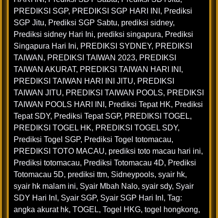
PREDIKSI SGP
,
PREDIKSI SGP HARI INI
,
Prediksi
SGP Jitu
,
Prediksi SGP Sabtu
,
prediksi sidney
,
Prediksi sidney Hari Ini
,
prediksi singapura
,
Prediksi
Singapura Hari Ini
,
PREDIKSI SYDNEY
,
PREDIKSI
TAIWAN
,
PREDIKSI TAIWAN 2023
,
PREDIKSI
TAIWAN AKURAT
,
PREDIKSI TAIWAN HARI INI
,
PREDIKSI TAIWAN HARI INI JITU
,
PREDIKSI
TAIWAN JITU
,
PREDIKSI TAIWAN POOLS
,
PREDIKSI
TAIWAN POOLS HARI INI
,
Prediksi Tepat HK
,
Prediksi
Tepat SDY
,
Prediksi Tepat SGP
,
PREDIKSI TOGEL
,
PREDIKSI TOGEL HK
,
PREDIKSI TOGEL SDY
,
Prediksi Togel SGP
,
Prediksi Togel totomacau
,
PREDIKSI TOTO MACAU
,
prediksi toto macau hari ini
,
Prediksi totomacau
,
Prediksi Totomacau 4D
,
Prediksi
Totomacau 5D
,
prediksi ttm
,
Sidneypools
,
syair hk
,
syair hk malam ini
,
Syair Mbah Nalo
,
syair sdy
,
Syair
SDY Hari InI
,
Syair SGP
,
Syair SGP Hari InI
,
Tag:
angka akurat hk
,
TOGEL
,
Togel HKG
,
togel hongkong
,