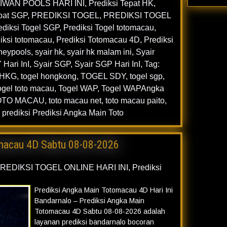
IWAN POOLS HARI INI
,
Prediksi Tepat HK
,
epat SGP
,
PREDIKSI TOGEL
,
PREDIKSI TOGEL
ediksi Togel SGP
,
Prediksi Togel totomacau
,
iksi totomacau
,
Prediksi Totomacau 4D
,
Prediksi
neypools
,
syair hk
,
syair hk malam ini
,
Syair
 Hari InI
,
Syair SGP
,
Syair SGP Hari InI
,
Tag:
 HKG
,
togel hongkong
,
TOGEL SDY
,
togel sgp
,
ogel toto macau
,
Togel WAP
,
Togel WAPAngka
OTO MACAU
,
toto macau net
,
toto macau paito
,
m prediksi Prediksi Angka Main Toto
macau 4D Sabtu 08-08-2026
REDIKSI TOGEL ONLINE HARI INI
,
Prediksi
Prediksi Angka Main Totomacau 4D Hari Ini
Bandarnalo – Prediksi Angka Main
Totomacau 4D Sabtu 08-08-2026 adalah
layanan prediksi bandarnalo bocoran