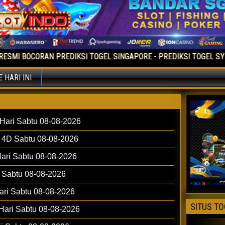
DIKSI TOGEL SINGAPORE - PREDIKSI TOGEL SYDNEY - PREDIKSI T
 HARI INI
Hari Sabtu 08-08-2026
 4D Sabtu 08-08-2026
Hari Sabtu 08-08-2026
i Sabtu 08-08-2026
ari Sabtu 08-08-2026
SITUS TO
Hari Sabtu 08-08-2026