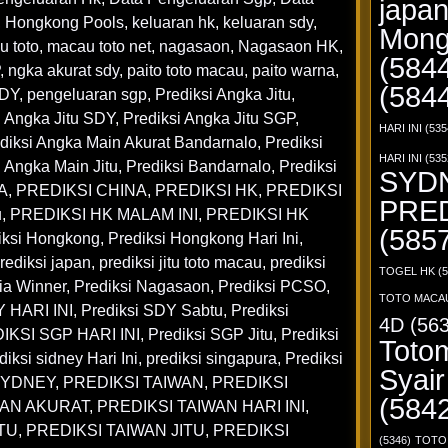
japa
,
Hongkong Pools
,
keluaran hk
,
keluaran sdy
,
Mong
 toto
,
macau toto net
,
nagasaon
,
Nagasaon HK
,
(584
,
ngka akurat sdy
,
paito toto macau
,
paito warna
,
(584
SDY
,
pengeluaran sgp
,
Prediksi Angka Jitu
,
i Angka Jitu SDY
,
Prediksi Angka Jitu SGP
,
HARI INI
(535
diksi Angka Main Akurat Bandarnalo
,
Prediksi
HARI INI
(535
i Angka Main Jitu
,
Prediksi Bandarnalo
,
Prediksi
SYD
A
,
PREDIKSI CHINA
,
PREDIKSI HK
,
PREDIKSI
PRED
u
,
PREDIKSI HK MALAM INI
,
PREDIKSI HK
(585
iksi Hongkong
,
Prediksi Hongkong Hari Ini
,
rediksi japan
,
prediksi jitu toto macau
,
prediksi
TOGEL HK
(5
ia Winner
,
Prediksi Nagasaon
,
Prediksi PCSO
,
TOTO MACA
 HARI INI
,
Prediksi SDY Sabtu
,
Prediksi
4D
(563
IKSI SGP HARI INI
,
Prediksi SGP Jitu
,
Prediksi
Toto
diksi sidney Hari Ini
,
prediksi singapura
,
Prediksi
Syai
SYDNEY
,
PREDIKSI TAIWAN
,
PREDIKSI
(584
WAN AKURAT
,
PREDIKSI TAIWAN HARI INI
,
ITU
,
PREDIKSI TAIWAN JITU
,
PREDIKSI
(5346)
TOTO