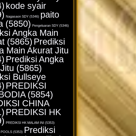
4)
kode syair
9)
paito
Nagasaon SDY
(5346)
a
(5850)
Pengeluaran SDY
(5346)
ksi Angka Main
at
(5865)
Prediksi
 Main Akurat Jitu
4)
Prediksi Angka
Jitu
(5865)
ksi Bullseye
4)
PREDIKSI
BODIA
(5854)
IKSI CHINA
1)
PREDIKSI HK
9)
PREDIKSI HK MALAM INI
(5353)
Prediksi
K POOLS
(5353)