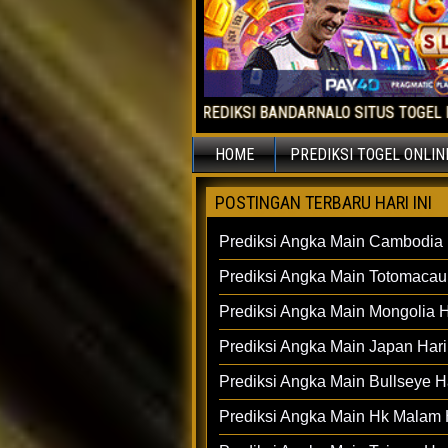
TANG DI PREDIKSI BANDARNALO SITUS TOGEL RESMI BOCORAN PRE
HOME
PREDIKSI TOGEL ONLINE
POSTINGAN TERBARU HARI INI
Prediksi Angka Main Cambodia 
Prediksi Angka Main Totomacau
Prediksi Angka Main Mongolia 
Prediksi Angka Main Japan Har
Prediksi Angka Main Bullseye H
Prediksi Angka Main Hk Malam 