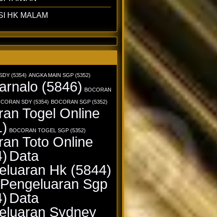
SI HK MALAM
 SDY
(5354)
ANGKA MAIN SGP
(5352)
arnalo
(5846)
BOCORAN
OCORAN SDY
(5354)
BOCORAN SGP
(5352)
ran Togel Online
1)
BOCORAN TOGEL SGP
(5352)
an Toto Online
4)
Data
eluaran Hk
(5844)
 Pengeluaran Sgp
4)
Data
eluaran Sydney