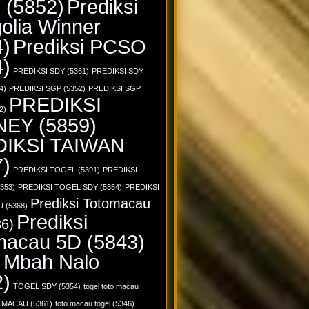
n
(5852)
Prediksi
olia Winner
4)
Prediksi PCSO
4)
PREDIKSI SDY
(5361)
PREDIKSI SDY
4)
PREDIKSI SGP
(5352)
PREDIKSI SGP
PREDIKSI
2)
NEY
(5859)
IKSI TAIWAN
7)
PREDIKSI TOGEL
(5391)
PREDIKSI
353)
PREDIKSI TOGEL SDY
(5354)
PREDIKSI
Prediksi Totomacau
U
(5368)
Prediksi
6)
macau 5D
(5843)
r Mbah Nalo
2)
TOGEL SDY
(5354)
togel toto macau
 MACAU
(5361)
toto macau togel
(5346)