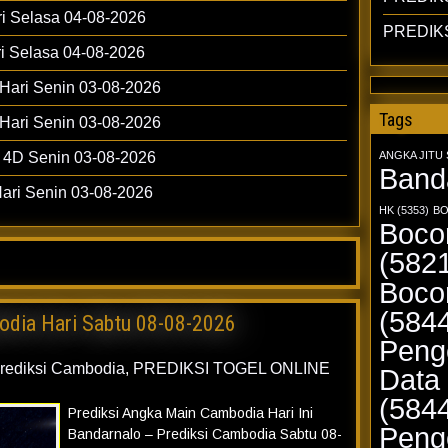
ri Selasa 04-08-2026
PREDIK
i Selasa 04-08-2026
 Hari Senin 03-08-2026
Tags
Hari Senin 03-08-2026
 4D Senin 03-08-2026
ANGKA JITU
Band
Hari Senin 03-08-2026
HK
(5353)
B
Boco
(582
Bocor
(584
odia Hari Sabtu 08-08-2026
Peng
rediksi Cambodia
,
PREDIKSI TOGEL ONLINE
Data
(584
Prediksi Angka Main Cambodia Hari Ini
Peng
Bandarnalo – Prediksi Cambodia Sabtu 08-