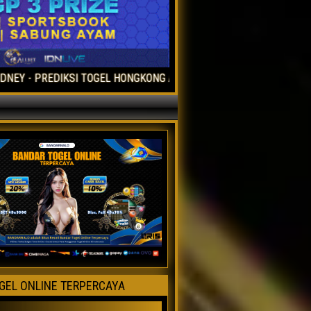
OGEL HONGKONG ANGKA MAIN AKURAT JITU & TERBAIK.
GEL ONLINE TERPERCAYA