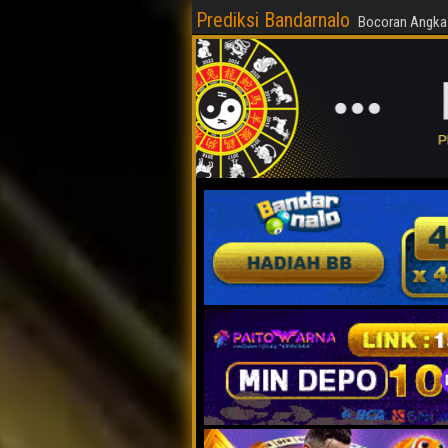
Prediksi Bandarnalo
Bocoran Angka 