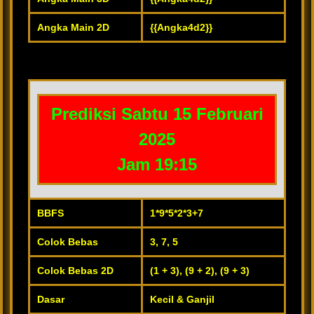
Angka Main 2D
{{Angka4d2}}
Prediksi Sabtu 15 Februari
2025
Jam 19:15
BBFS
1*9*5*2*3+7
Colok Bebas
3, 7, 5
Colok Bebas 2D
(1 + 3), (9 + 2), (9 + 3)
Dasar
Kecil & Ganjil