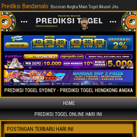
Prediksi Bandarnalo
Bocoran Angka Main Togel Akurat Jitu
GEL SYDNEY - PREDIKSI TOGEL HONGKONG ANGKA MAIN AKURAT JIT
HOME
PREDIKSI TOGEL ONLINE HARI INI
POSTINGAN TERBARU HARI INI