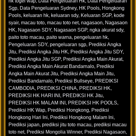
hk togel wap
,
Data Pengeluaran Hk
,
Data Pengeluaran
Sgp
,
Data Pengeluaran Sydney
,
HK Pools
,
Hongkong
Pools
,
keluaran hk
,
keluaran sdy
,
Keluaran SGP
,
kode
syair
,
macau toto
,
macau toto net
,
nagasaon
,
Nagasaon
HK
,
Nagasaon SDY
,
Nagasaon SGP
,
ngka akurat sdy
,
paito toto macau
,
paito warna
,
pengeluaran hk
,
Pengeluaran SDY
,
pengeluaran sgp
,
Prediksi Angka
Jitu
,
Prediksi Angka Jitu HK
,
Prediksi Angka Jitu SDY
,
Prediksi Angka Jitu SGP
,
Prediksi Angka Main Akurat
,
Prediksi Angka Main Akurat Bandarnalo
,
Prediksi
Angka Main Akurat Jitu
,
Prediksi Angka Main Jitu
,
Prediksi Bandarnalo
,
Prediksi Bullseye
,
PREDIKSI
CAMBODIA
,
PREDIKSI CHINA
,
PREDIKSI HK
,
PREDIKSI HK HARI INI
,
PREDIKSI HK Jitu
,
PREDIKSI HK MALAM INI
,
PREDIKSI HK POOLS
,
Prediksi HK Wap
,
Prediksi Hongkong
,
Prediksi
Hongkong Hari Ini
,
Prediksi Hongkong Malam Ini
,
Prediksi japan
,
prediksi jitu toto macau
,
prediksi macau
toto net
,
Prediksi Mongolia Winner
,
Prediksi Nagasaon
,