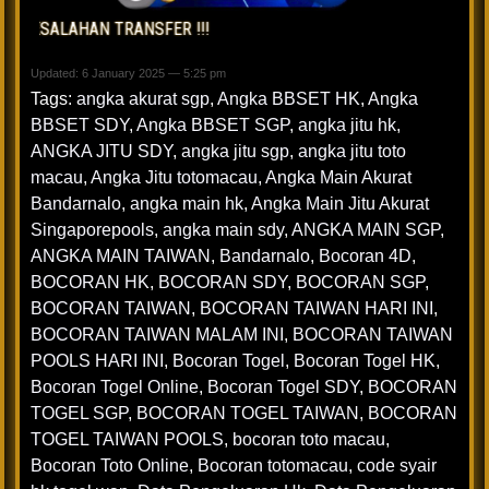
TRANSFER !!!
Updated: 6 January 2025 — 5:25 pm
Tags:
angka akurat sgp
,
Angka BBSET HK
,
Angka
BBSET SDY
,
Angka BBSET SGP
,
angka jitu hk
,
ANGKA JITU SDY
,
angka jitu sgp
,
angka jitu toto
macau
,
Angka Jitu totomacau
,
Angka Main Akurat
Bandarnalo
,
angka main hk
,
Angka Main Jitu Akurat
Singaporepools
,
angka main sdy
,
ANGKA MAIN SGP
,
ANGKA MAIN TAIWAN
,
Bandarnalo
,
Bocoran 4D
,
BOCORAN HK
,
BOCORAN SDY
,
BOCORAN SGP
,
BOCORAN TAIWAN
,
BOCORAN TAIWAN HARI INI
,
BOCORAN TAIWAN MALAM INI
,
BOCORAN TAIWAN
POOLS HARI INI
,
Bocoran Togel
,
Bocoran Togel HK
,
Bocoran Togel Online
,
Bocoran Togel SDY
,
BOCORAN
TOGEL SGP
,
BOCORAN TOGEL TAIWAN
,
BOCORAN
TOGEL TAIWAN POOLS
,
bocoran toto macau
,
Bocoran Toto Online
,
Bocoran totomacau
,
code syair