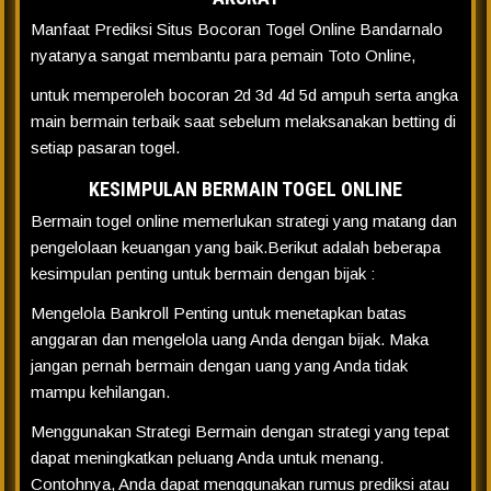
Manfaat Prediksi Situs Bocoran Togel Online Bandarnalo
nyatanya sangat membantu para pemain Toto Online,
untuk memperoleh bocoran 2d 3d 4d 5d ampuh serta angka
main bermain terbaik saat sebelum melaksanakan betting di
setiap pasaran togel.
KESIMPULAN BERMAIN TOGEL ONLINE
Bermain togel online memerlukan strategi yang matang dan
pengelolaan keuangan yang baik.Berikut adalah beberapa
kesimpulan penting untuk bermain dengan bijak :
Mengelola Bankroll Penting untuk menetapkan batas
anggaran dan mengelola uang Anda dengan bijak. Maka
jangan pernah bermain dengan uang yang Anda tidak
mampu kehilangan.
Menggunakan Strategi Bermain dengan strategi yang tepat
dapat meningkatkan peluang Anda untuk menang.
Contohnya, Anda dapat menggunakan rumus prediksi atau