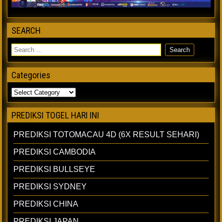
SEARCH
Categories
PREDIKSI TOGEL HARI INI
PREDIKSI TOTOMACAU 4D (6X RESULT SEHARI)
PREDIKSI CAMBODIA
PREDIKSI BULLSEYE
PREDIKSI SYDNEY
PREDIKSI CHINA
PREDIKSI JAPAN