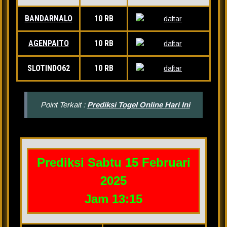
BANDARNALO
10 RB
AGENPAITO
10 RB
SLOTINDO62
10 RB
Point Terkait :
Prediksi Togel Online Hari Ini
Prediksi Sabtu 15 Februari
2025
Jam 13:15