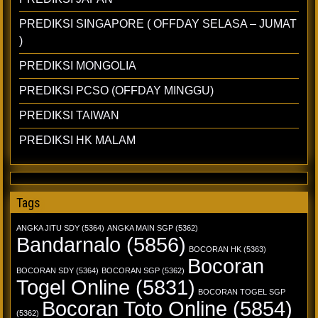
PREDIKSI SINGAPORE ( OFFDAY SELASA – JUMAT
)
PREDIKSI MONGOLIA
PREDIKSI PCSO (OFFDAY MINGGU)
PREDIKSI TAIWAN
PREDIKSI HK MALAM
Tags
ANGKA JITU SDY
(5364)
ANGKA MAIN SGP
(5362)
Bandarnalo
(5856)
BOCORAN HK
(5363)
Bocoran
BOCORAN SDY
(5364)
BOCORAN SGP
(5362)
Togel Online
(5831)
BOCORAN TOGEL SGP
Bocoran Toto Online
(5854)
(5362)