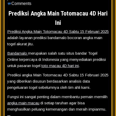
Comments
Prediksi Angka Main Totomacau 4D Hari
Ini
Prediksi Angka Main Totomacau 4D Sabtu 15 Februari 2025
adalah layanan prediksi bandarnalo bocoran angka main
togel akurat jitu.
Bandarnalo
merupakan salah satu situs bandar Togel
Online terpercaya di Indonesia yang menyediakan prediksi
untuk pasaran togel
toto macau 4D hari ini
.
Prediksi angka Main Totomacau 4D Sabtu 15 Februari 2025
yang diberikan disusun berdasarkan analisis data
pengeluaran togel sebelumnya oleh tim ahli kami.
Fungsi ini sangat penting dalam membantu pemain memilih
angka main macau
di setiap taruhan agar bisa
menghasilkan peluang kemenangan dan meraih impianmu.