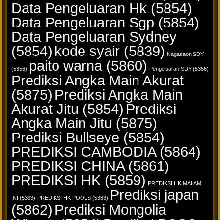
Data Pengeluaran Hk
(5854)
Data Pengeluaran Sgp
(5854)
Data Pengeluaran Sydney
(5854)
kode syair
(5839)
Nagasaon SDY
paito warna
(5860)
(5356)
Pengeluaran SDY
(5356)
Prediksi Angka Main Akurat
(5875)
Prediksi Angka Main
Akurat Jitu
(5854)
Prediksi
Angka Main Jitu
(5875)
Prediksi Bullseye
(5854)
PREDIKSI CAMBODIA
(5864)
PREDIKSI CHINA
(5861)
PREDIKSI HK
(5859)
PREDIKSI HK MALAM
Prediksi japan
INI
(5363)
PREDIKSI HK POOLS
(5363)
(5862)
Prediksi Mongolia