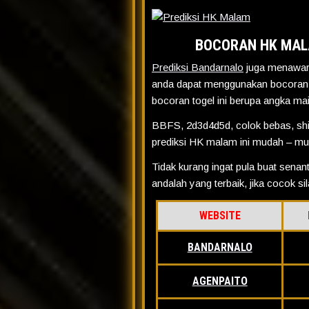
BOCORAN HK MALAM
Prediksi Bandarnalo
juga menawa
anda dapat menggunakan bocoran i
bocoran togel ini berupa angka mai
BBFS, 2d3d4d5d, colok bebas, shio 
prediksi HK malam ini mudah – mu
Tidak kurang ingat pula buat senan
andalah yang terbaik, jika cocok sila
WEBSITE
BANDARNALO
AGENPAITO