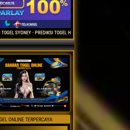
EDIKSI TOGEL HONGKONG ANGKA MAIN AKURAT JITU & TERBAIK.
GEL ONLINE TERPERCAYA