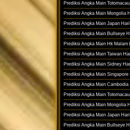
Prediksi Angka Main Totomacau
Prediksi Angka Main Mongolia 
Prediksi Angka Main Japan Har
Prediksi Angka Main Bullseye H
Prediksi Angka Main Hk Malam 
Prediksi Angka Main Taiwan Ha
Prediksi Angka Main Sidney Har
Prediksi Angka Main Singapore
Prediksi Angka Main Cambodia 
Prediksi Angka Main Totomacau
Prediksi Angka Main Mongolia 
Prediksi Angka Main Japan Har
Prediksi Angka Main Bullseye H