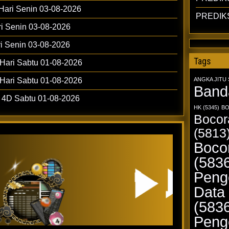
Hari Senin 03-08-2026
PREDIK
ri Senin 03-08-2026
i Senin 03-08-2026
Tags
 Hari Sabtu 01-08-2026
Hari Sabtu 01-08-2026
ANGKA JITU
Band
 4D Sabtu 01-08-2026
HK
(5345)
B
Bocor
(5813
Bocor
(583
Peng
Data
(583
Peng