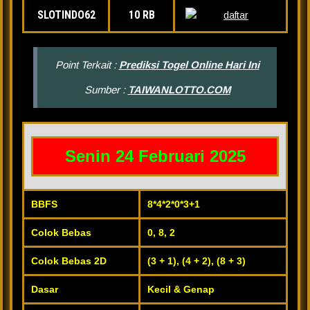
SLOTINDO62
10 RB
Point Terkait :
Prediksi Togel Online Hari Ini
Sumber :
TAIWANLOTTO.COM
Senin 24 Februari 2025
BBFS
8*4*2*0*3+1
Colok Bebas
0, 8, 2
Colok Bebas 2D
(3 + 1), (4 + 2), (8 + 3)
Dasar
Kecil & Genap