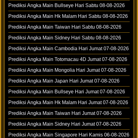
Prediksi Angka Main Bullseye Hari Sabtu 08-08-2026
Prediksi Angka Main Hk Malam Hari Sabtu 08-08-2026
Prediksi Angka Main Taiwan Hari Sabtu 08-08-2026
Prediksi Angka Main Sidney Hari Sabtu 08-08-2026
Prediksi Angka Main Cambodia Hari Jumat 07-08-2026
Prediksi Angka Main Totomacau 4D Jumat 07-08-2026
Prediksi Angka Main Mongolia Hari Jumat 07-08-2026
Prediksi Angka Main Japan Hari Jumat 07-08-2026
Prediksi Angka Main Bullseye Hari Jumat 07-08-2026
Prediksi Angka Main Hk Malam Hari Jumat 07-08-2026
Prediksi Angka Main Taiwan Hari Jumat 07-08-2026
Prediksi Angka Main Sidney Hari Jumat 07-08-2026
Prediksi Angka Main Singapore Hari Kamis 06-08-2026