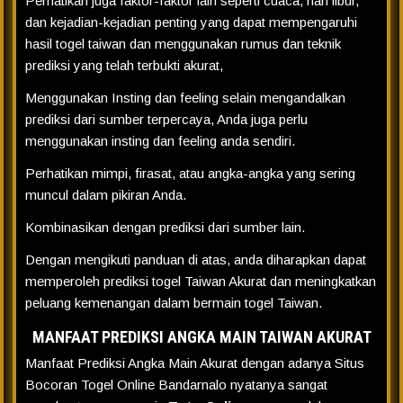
Perhatikan juga faktor-faktor lain seperti cuaca, hari libur,
dan kejadian-kejadian penting yang dapat mempengaruhi
hasil togel taiwan dan menggunakan rumus dan teknik
prediksi yang telah terbukti akurat,
Menggunakan Insting dan feeling selain mengandalkan
prediksi dari sumber terpercaya, Anda juga perlu
menggunakan insting dan feeling anda sendiri.
Perhatikan mimpi, firasat, atau angka-angka yang sering
muncul dalam pikiran Anda.
Kombinasikan dengan prediksi dari sumber lain.
Dengan mengikuti panduan di atas, anda diharapkan dapat
memperoleh prediksi togel Taiwan Akurat dan meningkatkan
peluang kemenangan dalam bermain togel Taiwan.
MANFAAT PREDIKSI ANGKA MAIN TAIWAN AKURAT
Manfaat Prediksi Angka Main Akurat dengan adanya Situs
Bocoran Togel Online Bandarnalo nyatanya sangat