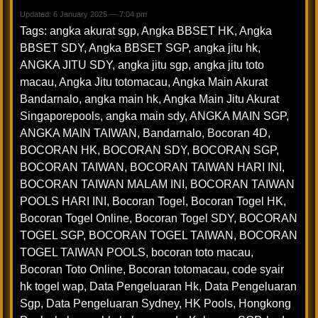
Updated: 6 January 2025 — 7:04 pm
Tags:
angka akurat sgp
,
Angka BBSET HK
,
Angka
BBSET SDY
,
Angka BBSET SGP
,
angka jitu hk
,
ANGKA JITU SDY
,
angka jitu sgp
,
angka jitu toto
macau
,
Angka Jitu totomacau
,
Angka Main Akurat
Bandarnalo
,
angka main hk
,
Angka Main Jitu Akurat
Singaporepools
,
angka main sdy
,
ANGKA MAIN SGP
,
ANGKA MAIN TAIWAN
,
Bandarnalo
,
Bocoran 4D
,
BOCORAN HK
,
BOCORAN SDY
,
BOCORAN SGP
,
BOCORAN TAIWAN
,
BOCORAN TAIWAN HARI INI
,
BOCORAN TAIWAN MALAM INI
,
BOCORAN TAIWAN
POOLS HARI INI
,
Bocoran Togel
,
Bocoran Togel HK
,
Bocoran Togel Online
,
Bocoran Togel SDY
,
BOCORAN
TOGEL SGP
,
BOCORAN TOGEL TAIWAN
,
BOCORAN
TOGEL TAIWAN POOLS
,
bocoran toto macau
,
Bocoran Toto Online
,
Bocoran totomacau
,
code syair
hk togel wap
,
Data Pengeluaran Hk
,
Data Pengeluaran
Sgp
,
Data Pengeluaran Sydney
,
HK Pools
,
Hongkong