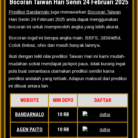
Bocoran Taiwan Hari Senin 24 Februari 2025
Prediksi Bandarnalo
juga menawarkan
Bocoran Taiwan
Hari Senin 24 Februari 2025 anda dapat menggunakan
bocoran ini untuk memperoleh angka yang lebih akurat.
Bocoran togel ini berupa angka main. BBFS, 2d3d4d5d,
Colok Bebas, shio dan masih banyak lainnya.
Ikuti dengan teliti nilai prediksi Taiwan Hari ini kami mudah-
mudahan sobat mendapat jackpot paus. tidak kurang ingat
pula buat senantiasa utamakan prediksi sendiri karna
perdiksi andalah yang terbaik. Adapun maksud dari prediksi
ini dibuat antara lain :
WEBSITE
MIN DEPO
DAFTAR
BANDARNALO
10 RB
AGEN PAITO
10 RB