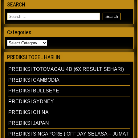
SEARCH
Categories
PREDIKSI TOGEL HARI INI
PREDIKSI TOTOMACAU 4D (6X RESULT SEHARI)
PREDIKSI CAMBODIA
PREDIKSI BULLSEYE
PREDIKSI SYDNEY
PREDIKSI CHINA
PREDIKSI JAPAN
PREDIKSI SINGAPORE ( OFFDAY SELASA – JUMAT