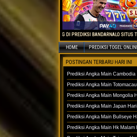
 DATANG DI PREDIKSI BANDARNALO SITUS TOGEL RESMI BOCORAN 
HOME
PREDIKSI TOGEL ONLINE
POSTINGAN TERBARU HARI INI
Prediksi Angka Main Cambodia 
Prediksi Angka Main Totomacau
Prediksi Angka Main Mongolia 
Prediksi Angka Main Japan Har
Prediksi Angka Main Bullseye H
Prediksi Angka Main Hk Malam 