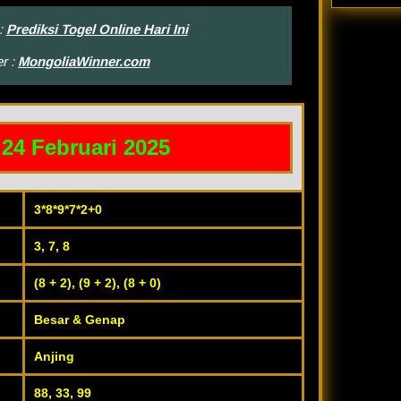
 :
Prediksi Togel Online Hari Ini
r :
MongoliaWinner.com
24 Februari 2025
3*8*9*7*2+0
3, 7, 8
(8 + 2), (9 + 2), (8 + 0)
Besar & Genap
Anjing
88, 33, 99