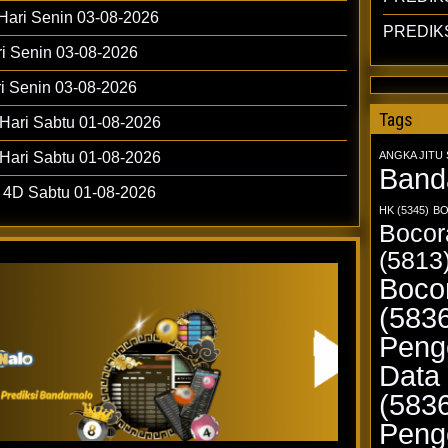
Hari Senin 03-08-2026
PREDIK
ri Senin 03-08-2026
i Senin 03-08-2026
Tags
 Hari Sabtu 01-08-2026
Hari Sabtu 01-08-2026
ANGKA JITU
Band
 4D Sabtu 01-08-2026
HK
(5345)
B
Bocor
(5813
Bocor
(583
Peng
Data
(583
Peng