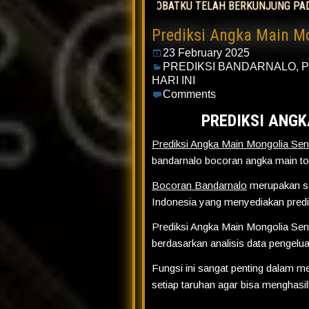
MA KASIH SOBATKU TELAH BERKUNJUNG PADA SITUS KAMI, SUMBE
Prediksi Angka Main Mo
23 February 2025
PREDIKSI BANDARNALO
,
P
HARI INI
Comments
PREDIKSI ANGK
Prediksi Angka Main Mongolia Sen
bandarnalo bocoran angka main toge
Bocoran Bandarnalo
merupakan sal
Indonesia yang menyediakan predi
Prediksi Angka Main Mongolia Seni
berdasarkan analisis data pengelua
Fungsi ini sangat penting dalam 
setiap taruhan agar bisa menghas