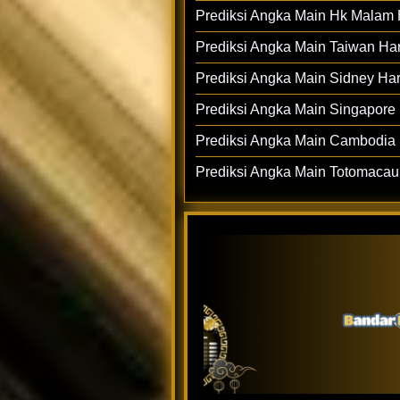
Prediksi Angka Main Hk Malam 
Prediksi Angka Main Taiwan Ha
Prediksi Angka Main Sidney Har
Prediksi Angka Main Singapore
Prediksi Angka Main Cambodia 
Prediksi Angka Main Totomacau