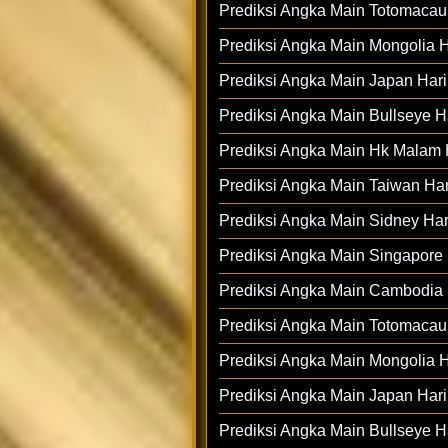
Prediksi Angka Main Totomacau
Prediksi Angka Main Mongolia 
Prediksi Angka Main Japan Har
Prediksi Angka Main Bullseye H
Prediksi Angka Main Hk Malam 
Prediksi Angka Main Taiwan Ha
Prediksi Angka Main Sidney Har
Prediksi Angka Main Singapore
Prediksi Angka Main Cambodia 
Prediksi Angka Main Totomacau
Prediksi Angka Main Mongolia 
Prediksi Angka Main Japan Har
Prediksi Angka Main Bullseye H