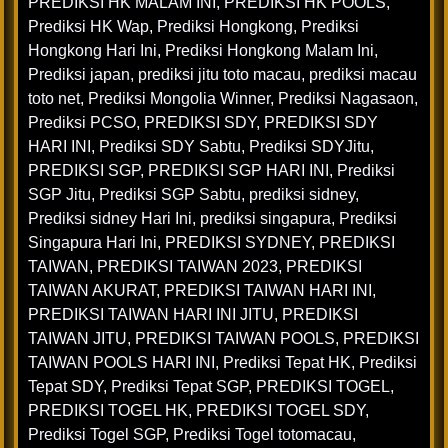
PREDIKSI HK MALAM INI
,
PREDIKSI HK POOLS
,
Prediksi HK Wap
,
Prediksi Hongkong
,
Prediksi
Hongkong Hari Ini
,
Prediksi Hongkong Malam Ini
,
Prediksi japan
,
prediksi jitu toto macau
,
prediksi macau
toto net
,
Prediksi Mongolia Winner
,
Prediksi Nagasaon
,
Prediksi PCSO
,
PREDIKSI SDY
,
PREDIKSI SDY
HARI INI
,
Prediksi SDY Sabtu
,
Prediksi SDYJitu
,
PREDIKSI SGP
,
PREDIKSI SGP HARI INI
,
Prediksi
SGP Jitu
,
Prediksi SGP Sabtu
,
prediksi sidney
,
Prediksi sidney Hari Ini
,
prediksi singapura
,
Prediksi
Singapura Hari Ini
,
PREDIKSI SYDNEY
,
PREDIKSI
TAIWAN
,
PREDIKSI TAIWAN 2023
,
PREDIKSI
TAIWAN AKURAT
,
PREDIKSI TAIWAN HARI INI
,
PREDIKSI TAIWAN HARI INI JITU
,
PREDIKSI
TAIWAN JITU
,
PREDIKSI TAIWAN POOLS
,
PREDIKSI
TAIWAN POOLS HARI INI
,
Prediksi Tepat HK
,
Prediksi
Tepat SDY
,
Prediksi Tepat SGP
,
PREDIKSI TOGEL
,
PREDIKSI TOGEL HK
,
PREDIKSI TOGEL SDY
,
Prediksi Togel SGP
,
Prediksi Togel totomacau
,