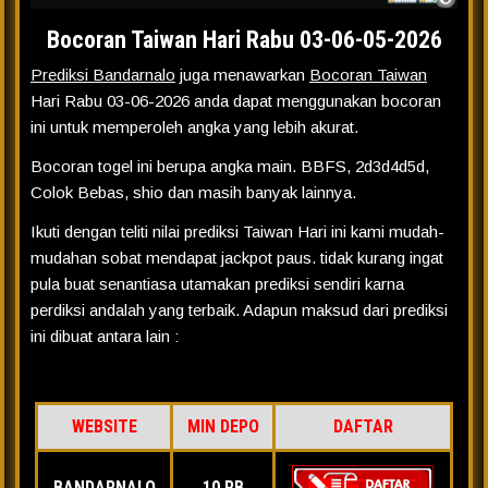
Bocoran Taiwan Hari Rabu 03-06-05-2026
Prediksi Bandarnalo
juga menawarkan
Bocoran Taiwan
Hari Rabu 03-06-2026 anda dapat menggunakan bocoran
ini untuk memperoleh angka yang lebih akurat.
Bocoran togel ini berupa angka main. BBFS, 2d3d4d5d,
Colok Bebas, shio dan masih banyak lainnya.
Ikuti dengan teliti nilai prediksi Taiwan Hari ini kami mudah-
mudahan sobat mendapat jackpot paus. tidak kurang ingat
pula buat senantiasa utamakan prediksi sendiri karna
perdiksi andalah yang terbaik. Adapun maksud dari prediksi
ini dibuat antara lain :
WEBSITE
MIN DEPO
DAFTAR
BANDARNALO
10 RB