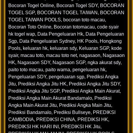
Bocoran Togel Online
,
Bocoran Togel SDY
,
BOCORAN
TOGEL SGP
,
BOCORAN TOGEL TAIWAN
,
BOCORAN
TOGEL TAIWAN POOLS
,
bocoran toto macau
,
Bocoran Toto Online
,
Bocoran totomacau
,
code syair
hk togel wap
,
Data Pengeluaran Hk
,
Data Pengeluaran
Sgp
,
Data Pengeluaran Sydney
,
HK Pools
,
Hongkong
Pools
,
keluaran hk
,
keluaran sdy
,
Keluaran SGP
,
kode
syair
,
macau toto
,
macau toto net
,
nagasaon
,
Nagasaon
HK
,
Nagasaon SDY
,
Nagasaon SGP
,
ngka akurat sdy
,
paito toto macau
,
paito warna
,
pengeluaran hk
,
Pengeluaran SDY
,
pengeluaran sgp
,
Prediksi Angka
Jitu
,
Prediksi Angka Jitu HK
,
Prediksi Angka Jitu SDY
,
Prediksi Angka Jitu SGP
,
Prediksi Angka Main Akurat
,
Prediksi Angka Main Akurat Bandarnalo
,
Prediksi
Angka Main Akurat Jitu
,
Prediksi Angka Main Jitu
,
Prediksi Bandarnalo
,
Prediksi Bullseye
,
PREDIKSI
CAMBODIA
,
PREDIKSI CHINA
,
PREDIKSI HK
,
PREDIKSI HK HARI INI
,
PREDIKSI HK Jitu
,