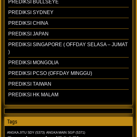
PREDIKSI BULLSEYE
PREDIKSI SYDNEY
PREDIKSI CHINA
PREDIKSI JAPAN
PREDIKSI SINGAPORE ( OFFDAY SELASA – JUMAT
)
PREDIKSI MONGOLIA
PREDIKSI PCSO (OFFDAY MINGGU)
PREDIKSI TAIWAN
PREDIKSI HK MALAM
Tags
ANGKA JITU SDY
(5373)
ANGKA MAIN SGP
(5371)