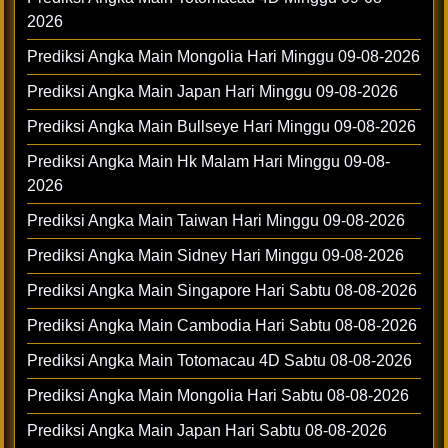
2026
Prediksi Angka Main Mongolia Hari Minggu 09-08-2026
Prediksi Angka Main Japan Hari Minggu 09-08-2026
Prediksi Angka Main Bullseye Hari Minggu 09-08-2026
Prediksi Angka Main Hk Malam Hari Minggu 09-08-
2026
Prediksi Angka Main Taiwan Hari Minggu 09-08-2026
Prediksi Angka Main Sidney Hari Minggu 09-08-2026
Prediksi Angka Main Singapore Hari Sabtu 08-08-2026
Prediksi Angka Main Cambodia Hari Sabtu 08-08-2026
Prediksi Angka Main Totomacau 4D Sabtu 08-08-2026
Prediksi Angka Main Mongolia Hari Sabtu 08-08-2026
Prediksi Angka Main Japan Hari Sabtu 08-08-2026