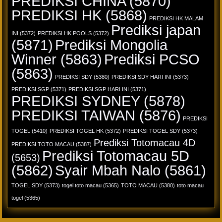
PREDIKSI CHINA
(5870)
PREDIKSI HK
(5868)
PREDIKSI HK MALAM
Prediksi japan
INI
(5372)
PREDIKSI HK POOLS
(5372)
(5871)
Prediksi Mongolia
Winner
(5863)
Prediksi PCSO
(5863)
PREDIKSI SDY
(5380)
PREDIKSI SDY HARI INI
(5373)
PREDIKSI SGP
(5371)
PREDIKSI SGP HARI INI
(5371)
PREDIKSI SYDNEY
(5878)
PREDIKSI TAIWAN
(5876)
PREDIKSI
TOGEL
(5410)
PREDIKSI TOGEL HK
(5372)
PREDIKSI TOGEL SDY
(5373)
Prediksi Totomacau 4D
PREDIKSI TOTO MACAU
(5387)
Prediksi Totomacau 5D
(5653)
(5862)
Syair Mbah Nalo
(5861)
TOGEL SDY
(5373)
togel toto macau
(5365)
TOTO MACAU
(5380)
toto macau
togel
(5365)