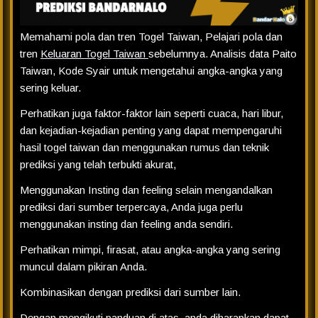
Memahami pola dan tren Togel Taiwan, Pelajari pola dan
tren
Keluaran Togel Taiwan
sebelumnya. Analisis data Paito
Taiwan, Kode Syair untuk mengetahui angka-angka yang
sering keluar.
Perhatikan juga faktor-faktor lain seperti cuaca, hari libur,
dan kejadian-kejadian penting yang dapat mempengaruhi
hasil togel taiwan dan menggunakan rumus dan teknik
prediksi yang telah terbukti akurat,
Menggunakan Insting dan feeling selain mengandalkan
prediksi dari sumber terpercaya, Anda juga perlu
menggunakan insting dan feeling anda sendiri.
Perhatikan mimpi, firasat, atau angka-angka yang sering
muncul dalam pikiran Anda.
Kombinasikan dengan prediksi dari sumber lain.
Dengan mengikuti panduan di atas, anda diharapkan dapat