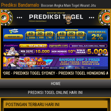
Prediksi Bandarnalo
Bocoran Angka Main Togel Akurat Jitu
IKSI TOGEL SYDNEY - PREDIKSI TOGEL HONGKONG ANGKA MAIN AK
HOME
PREDIKSI TOGEL ONLINE HARI INI
POSTINGAN TERBARU HARI INI