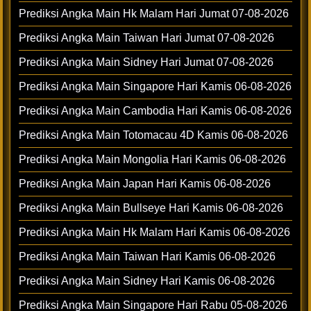
Prediksi Angka Main Hk Malam Hari Jumat 07-08-2026
Prediksi Angka Main Taiwan Hari Jumat 07-08-2026
Prediksi Angka Main Sidney Hari Jumat 07-08-2026
Prediksi Angka Main Singapore Hari Kamis 06-08-2026
Prediksi Angka Main Cambodia Hari Kamis 06-08-2026
Prediksi Angka Main Totomacau 4D Kamis 06-08-2026
Prediksi Angka Main Mongolia Hari Kamis 06-08-2026
Prediksi Angka Main Japan Hari Kamis 06-08-2026
Prediksi Angka Main Bullseye Hari Kamis 06-08-2026
Prediksi Angka Main Hk Malam Hari Kamis 06-08-2026
Prediksi Angka Main Taiwan Hari Kamis 06-08-2026
Prediksi Angka Main Sidney Hari Kamis 06-08-2026
Prediksi Angka Main Singapore Hari Rabu 05-08-2026