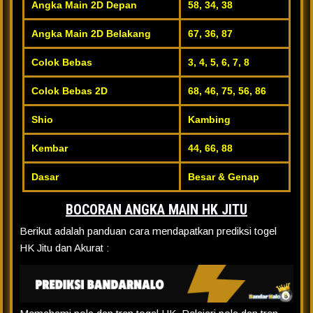
Angka Main 2D Depan
58, 34, 38
Angka Main 2D Belakang
67, 36, 87
Colok Bebas
3, 4, 5, 6, 7, 8
Colok Bebas 2D
68, 46, 75, 56, 86
Shio
Kambing
Kembar
44, 66, 88
Dasar
Besar & Genap
BOCORAN ANGKA MAIN HK JITU
Berikut adalah panduan cara mendapatkan prediksi togel
HK Jitu dan Akurat :