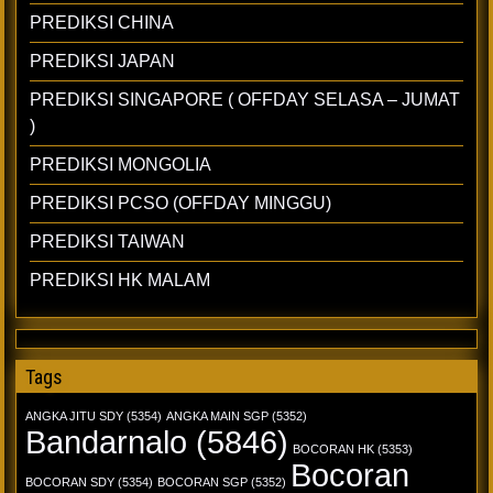
PREDIKSI CHINA
PREDIKSI JAPAN
PREDIKSI SINGAPORE ( OFFDAY SELASA – JUMAT
)
PREDIKSI MONGOLIA
PREDIKSI PCSO (OFFDAY MINGGU)
PREDIKSI TAIWAN
PREDIKSI HK MALAM
Tags
ANGKA JITU SDY
(5354)
ANGKA MAIN SGP
(5352)
Bandarnalo
(5846)
BOCORAN HK
(5353)
Bocoran
BOCORAN SDY
(5354)
BOCORAN SGP
(5352)