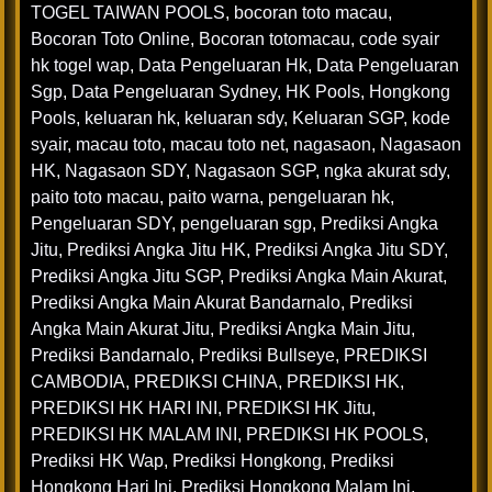
TOGEL TAIWAN POOLS
,
bocoran toto macau
,
Bocoran Toto Online
,
Bocoran totomacau
,
code syair
hk togel wap
,
Data Pengeluaran Hk
,
Data Pengeluaran
Sgp
,
Data Pengeluaran Sydney
,
HK Pools
,
Hongkong
Pools
,
keluaran hk
,
keluaran sdy
,
Keluaran SGP
,
kode
syair
,
macau toto
,
macau toto net
,
nagasaon
,
Nagasaon
HK
,
Nagasaon SDY
,
Nagasaon SGP
,
ngka akurat sdy
,
paito toto macau
,
paito warna
,
pengeluaran hk
,
Pengeluaran SDY
,
pengeluaran sgp
,
Prediksi Angka
Jitu
,
Prediksi Angka Jitu HK
,
Prediksi Angka Jitu SDY
,
Prediksi Angka Jitu SGP
,
Prediksi Angka Main Akurat
,
Prediksi Angka Main Akurat Bandarnalo
,
Prediksi
Angka Main Akurat Jitu
,
Prediksi Angka Main Jitu
,
Prediksi Bandarnalo
,
Prediksi Bullseye
,
PREDIKSI
CAMBODIA
,
PREDIKSI CHINA
,
PREDIKSI HK
,
PREDIKSI HK HARI INI
,
PREDIKSI HK Jitu
,
PREDIKSI HK MALAM INI
,
PREDIKSI HK POOLS
,
Prediksi HK Wap
,
Prediksi Hongkong
,
Prediksi
Hongkong Hari Ini
,
Prediksi Hongkong Malam Ini
,