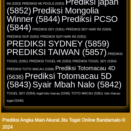
Prediksi japan
INI
(5353)
PREDIKSI HK POOLS
(5353)
(5852)
Prediksi Mongolia
Winner
(5844)
Prediksi PCSO
(5844)
PREDIKSI SDY
(5361)
PREDIKSI SDY HARI INI
(5354)
PREDIKSI SGP
(5352)
PREDIKSI SGP HARI INI
(5352)
PREDIKSI SYDNEY
(5859)
PREDIKSI TAIWAN
(5857)
PREDIKSI
TOGEL
(5391)
PREDIKSI TOGEL HK
(5353)
PREDIKSI TOGEL SDY
(5354)
Prediksi Totomacau 4D
PREDIKSI TOTO MACAU
(5368)
Prediksi Totomacau 5D
(5636)
(5843)
Syair Mbah Nalo
(5842)
TOGEL SDY
(5354)
togel toto macau
(5346)
TOTO MACAU
(5361)
toto macau
togel
(5346)
Prediksi Angka Main Akurat Jitu Togel Online Bandarnalo ©
2024