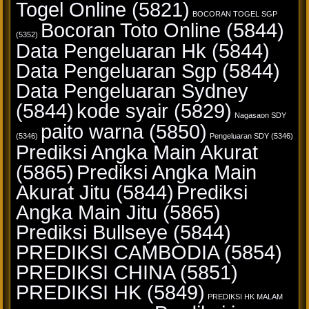
Togel Online
(5821)
BOCORAN TOGEL SGP
Bocoran Toto Online
(5844)
(5352)
Data Pengeluaran Hk
(5844)
Data Pengeluaran Sgp
(5844)
Data Pengeluaran Sydney
(5844)
kode syair
(5829)
Nagasaon SDY
paito warna
(5850)
(5346)
Pengeluaran SDY
(5346)
Prediksi Angka Main Akurat
(5865)
Prediksi Angka Main
Akurat Jitu
(5844)
Prediksi
Angka Main Jitu
(5865)
Prediksi Bullseye
(5844)
PREDIKSI CAMBODIA
(5854)
PREDIKSI CHINA
(5851)
PREDIKSI HK
(5849)
PREDIKSI HK MALAM