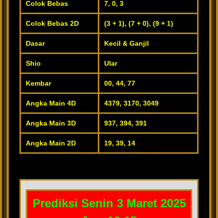
Colok Bebas
7, 0, 3
Colok Bebas 2D
(3 + 1), (7 + 0), (9 + 1)
Dasar
Kecil & Ganjil
Shio
Ular
Kembar
00, 44, 77
Angka Main 4D
4379, 3170, 3049
Angka Main 3D
937, 394, 391
Angka Main 2D
19, 39, 14
Prediksi Senin 3 Maret 2025