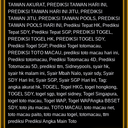
TAIWAN AKURAT
,
PREDIKSI TAIWAN HARI INI
,
PREDIKSI TAIWAN HARI INI JITU
,
PREDIKSI
TAIWAN JITU
,
PREDIKSI TAIWAN POOLS
,
PREDIKSI
TAIWAN POOLS HARI INI
,
Prediksi Tepat HK
,
Prediksi
Tepat SDY
,
Prediksi Tepat SGP
,
PREDIKSI TOGEL
,
PREDIKSI TOGEL HK
,
PREDIKSI TOGEL SDY
,
Prediksi Togel SGP
,
Prediksi Togel totomacau
,
PREDIKSI TOTO MACAU
,
prediksi toto macau hari ini
,
Prediksi totomacau
,
Prediksi Totomacau 4D
,
Prediksi
Totomacau 5D
,
prediksi ttm
,
Sidneypools
,
syair hk
,
syair hk malam ini
,
Syair Mbah Nalo
,
syair sdy
,
Syair
SDY Hari InI
,
Syair SGP
,
Syair SGP Hari InI
,
Tag:
angka akurat hk
,
TOGEL
,
Togel HKG
,
togel hongkong
,
TOGEL SDY
,
togel sgp
,
togel sidney
,
Togel Singapura
,
togel toto macau
,
Togel WAP
,
Togel WAPAngka BBSET
SDY
,
toto jitu macau
,
TOTO MACAU
,
toto macau net
,
toto macau paito
,
toto macau togel
,
totomacau
,
ttm
prediksi Prediksi Angka Main Toto