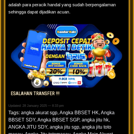
adalah para peracik handal yang sudah berpengalaman
sehingga dapat dijadikan acuan.
 TRANSFER !!!
Updated: 28 January 2025 — 8:33 pm
Tags:
angka akurat sgp
,
Angka BBSET HK
,
Angka
BBSET SDY
,
Angka BBSET SGP
,
angka jitu hk
,
ANGKA JITU SDY
,
angka jitu sgp
,
angka jitu toto