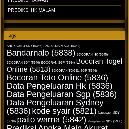
PREDIKSI TAIWAN
PREDIKSI HK MALAM
Tags
ANGKA JITU SDY
(5346)
ANGKA MAIN SGP
(5344)
Bandarnalo
(5838)
BOCORAN HK
(5345)
Bocoran Togel
BOCORAN SDY
(5346)
BOCORAN SGP
(5344)
Online
(5813)
BOCORAN TOGEL SGP
(5344)
Bocoran Toto Online
(5836)
Data Pengeluaran Hk
(5836)
Data Pengeluaran Sgp
(5836)
Data Pengeluaran Sydney
(5836)
kode syair
(5821)
Nagasaon SDY
paito warna
(5842)
(5338)
Pengeluaran SDY
(5338)
Prediksi Angka Main Akurat