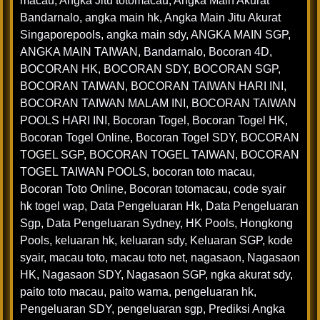
macau
,
Angka Jitu totomacau
,
Angka Main Akurat
Bandarnalo
,
angka main hk
,
Angka Main Jitu Akurat
Singaporepools
,
angka main sdy
,
ANGKA MAIN SGP
,
ANGKA MAIN TAIWAN
,
Bandarnalo
,
Bocoran 4D
,
BOCORAN HK
,
BOCORAN SDY
,
BOCORAN SGP
,
BOCORAN TAIWAN
,
BOCORAN TAIWAN HARI INI
,
BOCORAN TAIWAN MALAM INI
,
BOCORAN TAIWAN
POOLS HARI INI
,
Bocoran Togel
,
Bocoran Togel HK
,
Bocoran Togel Online
,
Bocoran Togel SDY
,
BOCORAN
TOGEL SGP
,
BOCORAN TOGEL TAIWAN
,
BOCORAN
TOGEL TAIWAN POOLS
,
bocoran toto macau
,
Bocoran Toto Online
,
Bocoran totomacau
,
code syair
hk togel wap
,
Data Pengeluaran Hk
,
Data Pengeluaran
Sgp
,
Data Pengeluaran Sydney
,
HK Pools
,
Hongkong
Pools
,
keluaran hk
,
keluaran sdy
,
Keluaran SGP
,
kode
syair
,
macau toto
,
macau toto net
,
nagasaon
,
Nagasaon
HK
,
Nagasaon SDY
,
Nagasaon SGP
,
ngka akurat sdy
,
paito toto macau
,
paito warna
,
pengeluaran hk
,
Pengeluaran SDY
,
pengeluaran sgp
,
Prediksi Angka