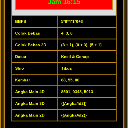
Jam 16:15
BBFS
5*8*4*1*0+3
Colok Bebas
4, 3, 8
Colok Bebas 2D
(8 + 1), (0 + 3), (5 + 1)
Dasar
Kecil & Genap
Shio
Tikus
Kembar
88, 55, 00
Angka Main 4D
8501, 0348, 5013
Angka Main 3D
{{Angka4d2}}
Angka Main 2D
{{Angka4d2}}