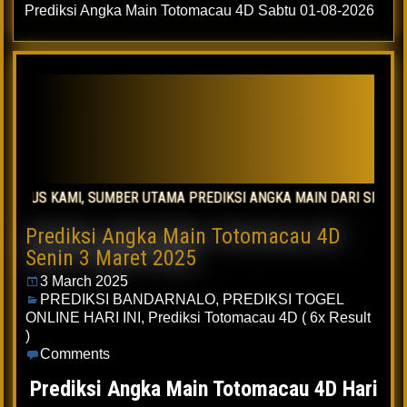
Prediksi Angka Main Totomacau 4D Sabtu 01-08-2026
SUMBER UTAMA PREDIKSI ANGKA MAIN DARI SITUS TOGEL ONLINE
Prediksi Angka Main Totomacau 4D
Senin 3 Maret 2025
3 March 2025
PREDIKSI BANDARNALO
,
PREDIKSI TOGEL
ONLINE HARI INI
,
Prediksi Totomacau 4D ( 6x Result
)
Comments
Prediksi Angka Main Totomacau 4D Hari