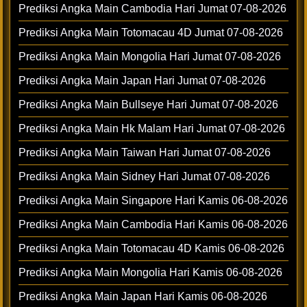
Prediksi Angka Main Cambodia Hari Jumat 07-08-2026
Prediksi Angka Main Totomacau 4D Jumat 07-08-2026
Prediksi Angka Main Mongolia Hari Jumat 07-08-2026
Prediksi Angka Main Japan Hari Jumat 07-08-2026
Prediksi Angka Main Bullseye Hari Jumat 07-08-2026
Prediksi Angka Main Hk Malam Hari Jumat 07-08-2026
Prediksi Angka Main Taiwan Hari Jumat 07-08-2026
Prediksi Angka Main Sidney Hari Jumat 07-08-2026
Prediksi Angka Main Singapore Hari Kamis 06-08-2026
Prediksi Angka Main Cambodia Hari Kamis 06-08-2026
Prediksi Angka Main Totomacau 4D Kamis 06-08-2026
Prediksi Angka Main Mongolia Hari Kamis 06-08-2026
Prediksi Angka Main Japan Hari Kamis 06-08-2026