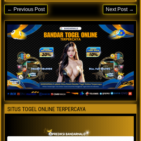
← Previous Post
Next Post →
SITUS TOGEL ONLINE TERPERCAYA