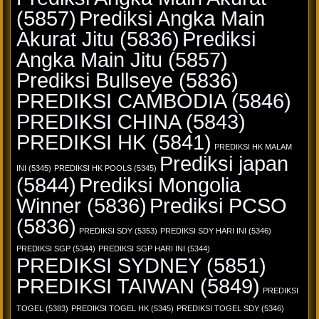
(5857)
Prediksi Angka Main
Akurat Jitu
(5836)
Prediksi
Angka Main Jitu
(5857)
Prediksi Bullseye
(5836)
PREDIKSI CAMBODIA
(5846)
PREDIKSI CHINA
(5843)
PREDIKSI HK
(5841)
PREDIKSI HK MALAM
Prediksi japan
INI
(5345)
PREDIKSI HK POOLS
(5345)
(5844)
Prediksi Mongolia
Winner
(5836)
Prediksi PCSO
(5836)
PREDIKSI SDY
(5353)
PREDIKSI SDY HARI INI
(5346)
PREDIKSI SGP
(5344)
PREDIKSI SGP HARI INI
(5344)
PREDIKSI SYDNEY
(5851)
PREDIKSI TAIWAN
(5849)
PREDIKSI
TOGEL
(5383)
PREDIKSI TOGEL HK
(5345)
PREDIKSI TOGEL SDY
(5346)