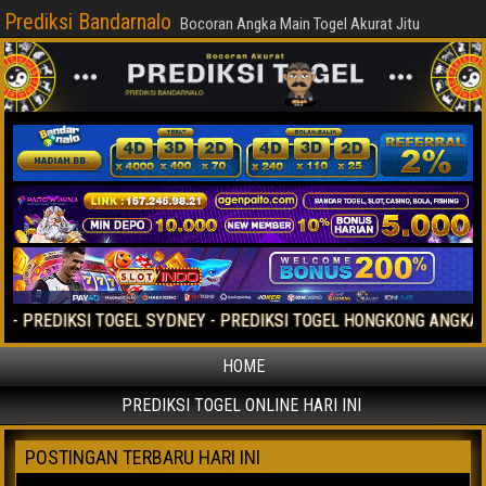
Prediksi Bandarnalo
Bocoran Angka Main Togel Akurat Jitu
OGEL SYDNEY - PREDIKSI TOGEL HONGKONG ANGKA MAIN AKURAT JI
HOME
PREDIKSI TOGEL ONLINE HARI INI
POSTINGAN TERBARU HARI INI