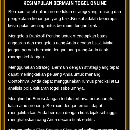
KESIMPULAN BERMAIN TOGEL ONLINE
Bermain togel online memerlukan strategi yang matang dan
pengelolaan keuangan yang baik.Berikut adalah beberapa
kesimpulan penting untuk bermain dengan bijak :
Mengelola Bankroll Penting untuk menetapkan batas
anggaran dan mengelola uang Anda dengan bijak. Maka
jangan pernah bermain dengan uang yang Anda tidak
mampu kehilangan.
Menggunakan Strategi Bermain dengan strategi yang tepat
dapat meningkatkan peluang Anda untuk menang.
Contohnya, Anda dapat menggunakan rumus prediksi atau
analisis pola keluaran togel sebelumnya.
Menghindari Emosi Jangan terlalu terbawa perasaan jika
kalah atau menang. Bermain dengan emosi dapat
mengakibatkan Anda bermain dengan tidak bijak sehingga
menghabiskan uang Anda secara tidak efektif.
Menggunakan Fitur Bantuan Situs togel online terpercaya