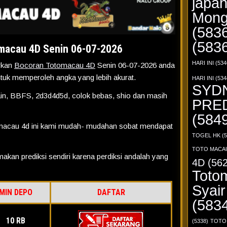
japa
Mong
(583
(583
macau 4D Senin 06-07-2026
HARI INI
(534
rkan
Bocoran Totomacau 4D
Senin 06-07-2026 anda
tuk memperoleh angka yang lebih akurat.
HARI INI
(534
SYD
ain, BBFS, 2d3d4d5d, colok bebas, shio dan masih
PRED
(584
 totomacau 4d ini kami mudah- mudahan sobat mendapat
TOGEL HK
(5
TOTO MACA
makan prediksi sendiri karena perdiksi andalah yang
4D
(562
Toto
Syai
MIN DEPO
DAFTAR
(583
10 RB
(5338)
TOTO