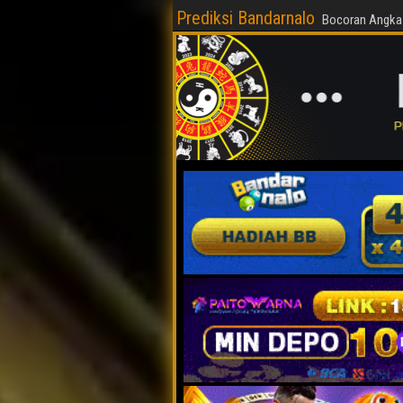
Prediksi Bandarnalo
Bocoran Angka 