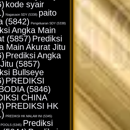
6)
kode syair
ALO. SALAM JACKPOT
1)
paito
Nagasaon SDY
(5338)
a
(5842)
Pengeluaran SDY
(5338)
ksi Angka Main
at
(5857)
Prediksi
 Main Akurat Jitu
6)
Prediksi Angka
Jitu
(5857)
ksi Bullseye
6)
PREDIKSI
BODIA
(5846)
IKSI CHINA
3)
PREDIKSI HK
1)
PREDIKSI HK MALAM INI
(5345)
Prediksi
K POOLS
(5345)