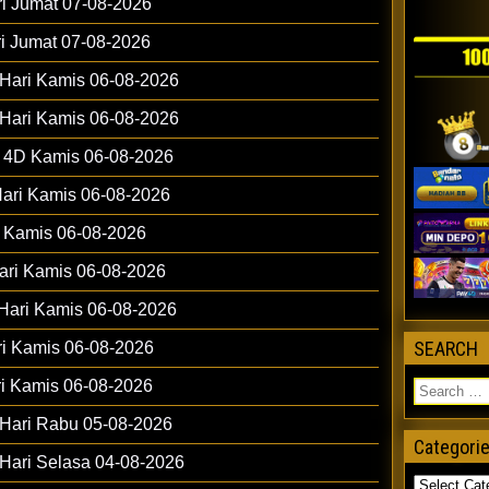
ri Jumat 07-08-2026
ri Jumat 07-08-2026
 Hari Kamis 06-08-2026
Hari Kamis 06-08-2026
u 4D Kamis 06-08-2026
Hari Kamis 06-08-2026
i Kamis 06-08-2026
ari Kamis 06-08-2026
Hari Kamis 06-08-2026
SEARCH
ri Kamis 06-08-2026
ri Kamis 06-08-2026
 Hari Rabu 05-08-2026
Categori
Hari Selasa 04-08-2026