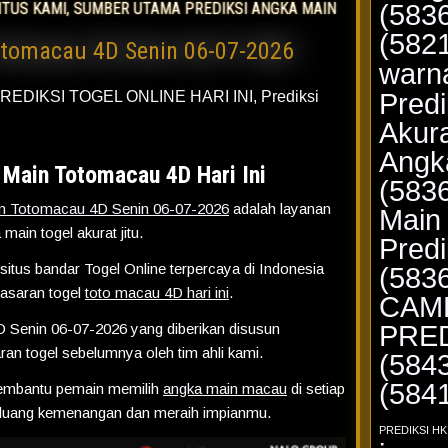
(583
TAMA PREDIKSI ANGKA MAIN DARI SITUS TOGEL ONLINE BANDARN
(582
otomacau 4D Senin 06-07-2026
warn
Predi
REDIKSI TOGEL ONLINE HARI INI
,
Prediksi
Akur
Angka
 Main Totomacau 4D Hari Ini
(583
in Totomacau 4D Senin 06-07-2026
adalah layanan
Main 
ain togel akurat jitu.
Predi
itus bandar Togel Online terpercaya di Indonesia
(583
pasaran togel
toto macau 4D hari ini
.
CAM
PRED
 Senin 06-07-2026 yang diberikan disusun
ran togel sebelumnya oleh tim ahli kami.
(584
(584
membantu pemain memilih
angka main macau
di setiap
peluang kemenangan dan meraih impianmu.
PREDIKSI H