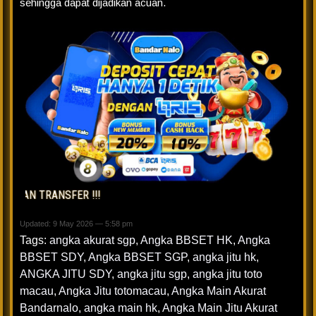
sehingga dapat dijadikan acuan.
ER !!!
Updated: 9 May 2026 — 5:58 pm
Tags:
angka akurat sgp
,
Angka BBSET HK
,
Angka
BBSET SDY
,
Angka BBSET SGP
,
angka jitu hk
,
ANGKA JITU SDY
,
angka jitu sgp
,
angka jitu toto
macau
,
Angka Jitu totomacau
,
Angka Main Akurat
Bandarnalo
,
angka main hk
,
Angka Main Jitu Akurat