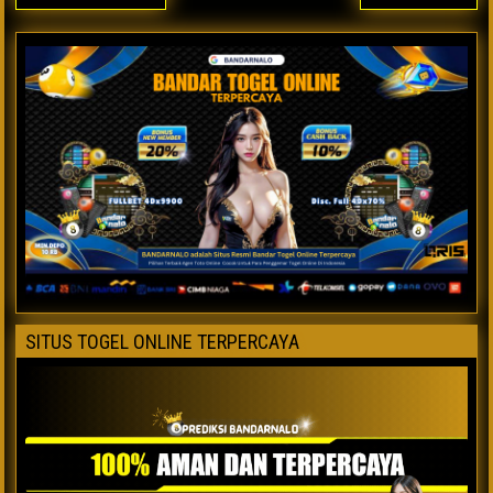
SITUS TOGEL ONLINE TERPERCAYA