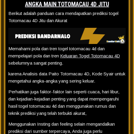
ANGKA MAIN TOTOMACAU 4D JITU
Berikut adalah panduan cara mendapatkan prediksi togel
Totomacau 4D Jitu dan Akurat
Memahami pola dan tren togel totomacau 4d dan
mempelajari pola dan tren
Keluaran Togel Totomacau 4D
sebelumnya sangat penting.
karena Analisis data Paito Totomacau 4D, Kode Syair untuk
mengetahui angka-angka yang sering keluar.
Perhatikan juga faktor-faktor lain seperti cuaca, hari libur,
dan kejadian-kejadian penting yang dapat mempengaruhi
hasil togel totomacau 4d dan menggunakan rumus dan
teknik prediksi yang telah terbukti akurat,
Menggunakan Insting dan feeling selain mengandalkan
prediksi dari sumber terpercaya, Anda juga perlu