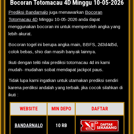
Bocoran Totomacau 4D Minggu 10-05-2026
Prediksi Bandarnalo
juga menawarkan
Bocoran
Totomacau 4D
Minggu 10-05-2026 anda dapat
menggunakan bocoran ini untuk memperoleh angka yang
lebih akurat.
Bocoran togel ini berupa angka main, BBFS, 2d3d4d5d,
colok bebas, shio dan masih banyak lainnya.
Ikuti dengan teliti nilai prediksi totomacau 4d ini kami
mudah- mudahan sobat mendapat jackpot paus.
Tidak lupa kami ingatkan untuk utamakan prediksi sendiri
karena perdiksi andalah yang terbaik. jika cocok silahkan di
ikuti :
WEBSITE
MIN DEPO
DAFTAR
BANDARNALO
10 RB