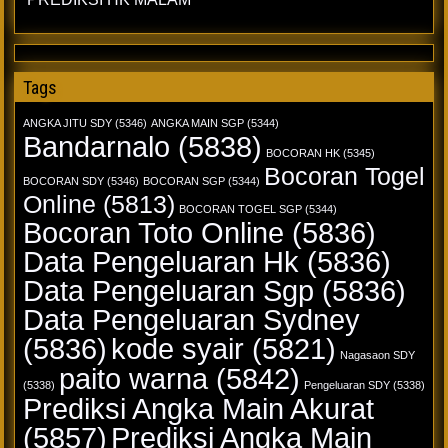
Tags
ANGKA JITU SDY
(5346)
ANGKA MAIN SGP
(5344)
Bandarnalo
(5838)
BOCORAN HK
(5345)
Bocoran Togel
BOCORAN SDY
(5346)
BOCORAN SGP
(5344)
Online
(5813)
BOCORAN TOGEL SGP
(5344)
Bocoran Toto Online
(5836)
Data Pengeluaran Hk
(5836)
Data Pengeluaran Sgp
(5836)
Data Pengeluaran Sydney
(5836)
kode syair
(5821)
Nagasaon SDY
paito warna
(5842)
(5338)
Pengeluaran SDY
(5338)
Prediksi Angka Main Akurat
(5857)
Prediksi Angka Main