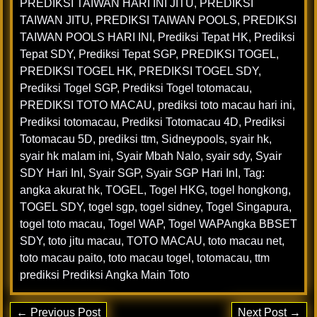
PREDIKSI TAIWAN HARI INI JITU
,
PREDIKSI
TAIWAN JITU
,
PREDIKSI TAIWAN POOLS
,
PREDIKSI
TAIWAN POOLS HARI INI
,
Prediksi Tepat HK
,
Prediksi
Tepat SDY
,
Prediksi Tepat SGP
,
PREDIKSI TOGEL
,
PREDIKSI TOGEL HK
,
PREDIKSI TOGEL SDY
,
Prediksi Togel SGP
,
Prediksi Togel totomacau
,
PREDIKSI TOTO MACAU
,
prediksi toto macau hari ini
,
Prediksi totomacau
,
Prediksi Totomacau 4D
,
Prediksi
Totomacau 5D
,
prediksi ttm
,
Sidneypools
,
syair hk
,
syair hk malam ini
,
Syair Mbah Nalo
,
syair sdy
,
Syair
SDY Hari InI
,
Syair SGP
,
Syair SGP Hari InI
,
Tag:
angka akurat hk
,
TOGEL
,
Togel HKG
,
togel hongkong
,
TOGEL SDY
,
togel sgp
,
togel sidney
,
Togel Singapura
,
togel toto macau
,
Togel WAP
,
Togel WAPAngka BBSET
SDY
,
toto jitu macau
,
TOTO MACAU
,
toto macau net
,
toto macau paito
,
toto macau togel
,
totomacau
,
ttm
prediksi Prediksi Angka Main Toto
← Previous Post
Next Post →