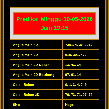
Prediksi Minggu 10-05-2026
Jam 19:15
Angka Main 4D
7301, 4730, 3019
Angka Main 3D
019, 301, 473
Angka Main 2D Depan
13, 43, 34
Angka Main 2D Belakang
97, 91, 14
Colok Bebas
0, 1, 3, 4, 7, 9
Colok Bebas 2D
79, 73, 71, 07, 74
Shio
Naga