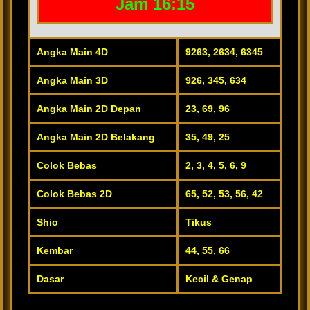
Jam 16:15
Angka Main 4D
9263, 2634, 6345
Angka Main 3D
926, 345, 634
Angka Main 2D Depan
23, 69, 96
Angka Main 2D Belakang
35, 49, 25
Colok Bebas
2, 3, 4, 5, 6, 9
Colok Bebas 2D
65, 52, 53, 56, 42
Shio
Tikus
Kembar
44, 55, 66
Dasar
Kecil & Genap