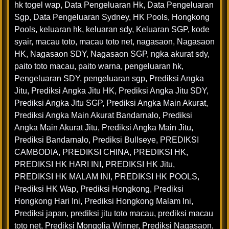
hk togel wap
,
Data Pengeluaran Hk
,
Data Pengeluaran
Sgp
,
Data Pengeluaran Sydney
,
HK Pools
,
Hongkong
Pools
,
keluaran hk
,
keluaran sdy
,
Keluaran SGP
,
kode
syair
,
macau toto
,
macau toto net
,
nagasaon
,
Nagasaon
HK
,
Nagasaon SDY
,
Nagasaon SGP
,
ngka akurat sdy
,
paito toto macau
,
paito warna
,
pengeluaran hk
,
Pengeluaran SDY
,
pengeluaran sgp
,
Prediksi Angka
Jitu
,
Prediksi Angka Jitu HK
,
Prediksi Angka Jitu SDY
,
Prediksi Angka Jitu SGP
,
Prediksi Angka Main Akurat
,
Prediksi Angka Main Akurat Bandarnalo
,
Prediksi
Angka Main Akurat Jitu
,
Prediksi Angka Main Jitu
,
Prediksi Bandarnalo
,
Prediksi Bullseye
,
PREDIKSI
CAMBODIA
,
PREDIKSI CHINA
,
PREDIKSI HK
,
PREDIKSI HK HARI INI
,
PREDIKSI HK Jitu
,
PREDIKSI HK MALAM INI
,
PREDIKSI HK POOLS
,
Prediksi HK Wap
,
Prediksi Hongkong
,
Prediksi
Hongkong Hari Ini
,
Prediksi Hongkong Malam Ini
,
Prediksi japan
,
prediksi jitu toto macau
,
prediksi macau
toto net
,
Prediksi Mongolia Winner
,
Prediksi Nagasaon
,