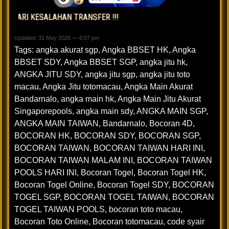
SALAHAN TRANSFER !!!
Updated: 31 May 2026 — 6:07 pm
Tags:
angka akurat sgp
,
Angka BBSET HK
,
Angka
BBSET SDY
,
Angka BBSET SGP
,
angka jitu hk
,
ANGKA JITU SDY
,
angka jitu sgp
,
angka jitu toto
macau
,
Angka Jitu totomacau
,
Angka Main Akurat
Bandarnalo
,
angka main hk
,
Angka Main Jitu Akurat
Singaporepools
,
angka main sdy
,
ANGKA MAIN SGP
,
ANGKA MAIN TAIWAN
,
Bandarnalo
,
Bocoran 4D
,
BOCORAN HK
,
BOCORAN SDY
,
BOCORAN SGP
,
BOCORAN TAIWAN
,
BOCORAN TAIWAN HARI INI
,
BOCORAN TAIWAN MALAM INI
,
BOCORAN TAIWAN
POOLS HARI INI
,
Bocoran Togel
,
Bocoran Togel HK
,
Bocoran Togel Online
,
Bocoran Togel SDY
,
BOCORAN
TOGEL SGP
,
BOCORAN TOGEL TAIWAN
,
BOCORAN
TOGEL TAIWAN POOLS
,
bocoran toto macau
,
Bocoran Toto Online
,
Bocoran totomacau
,
code syair