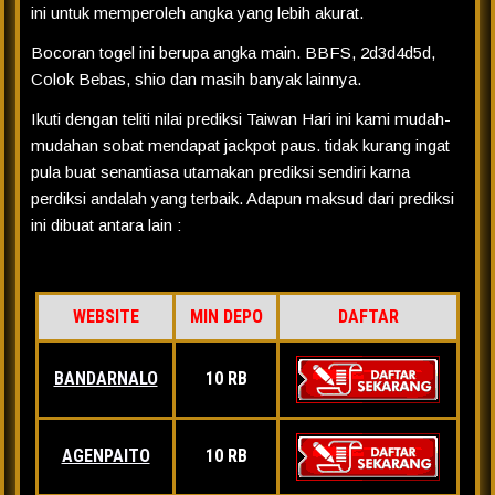
ini untuk memperoleh angka yang lebih akurat.
Bocoran togel ini berupa angka main. BBFS, 2d3d4d5d,
Colok Bebas, shio dan masih banyak lainnya.
Ikuti dengan teliti nilai prediksi Taiwan Hari ini kami mudah-
mudahan sobat mendapat jackpot paus. tidak kurang ingat
pula buat senantiasa utamakan prediksi sendiri karna
perdiksi andalah yang terbaik. Adapun maksud dari prediksi
ini dibuat antara lain :
WEBSITE
MIN DEPO
DAFTAR
BANDARNALO
10 RB
AGENPAITO
10 RB