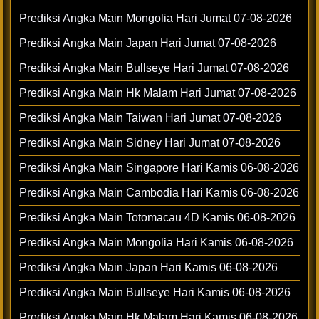
Prediksi Angka Main Mongolia Hari Jumat 07-08-2026
Prediksi Angka Main Japan Hari Jumat 07-08-2026
Prediksi Angka Main Bullseye Hari Jumat 07-08-2026
Prediksi Angka Main Hk Malam Hari Jumat 07-08-2026
Prediksi Angka Main Taiwan Hari Jumat 07-08-2026
Prediksi Angka Main Sidney Hari Jumat 07-08-2026
Prediksi Angka Main Singapore Hari Kamis 06-08-2026
Prediksi Angka Main Cambodia Hari Kamis 06-08-2026
Prediksi Angka Main Totomacau 4D Kamis 06-08-2026
Prediksi Angka Main Mongolia Hari Kamis 06-08-2026
Prediksi Angka Main Japan Hari Kamis 06-08-2026
Prediksi Angka Main Bullseye Hari Kamis 06-08-2026
Prediksi Angka Main Hk Malam Hari Kamis 06-08-2026