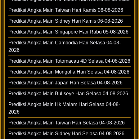
Prediksi Angka Main Taiwan Hari Kamis 06-08-2026
Prediksi Angka Main Sidney Hari Kamis 06-08-2026
Prediksi Angka Main Singapore Hari Rabu 05-08-2026
Prediksi Angka Main Cambodia Hari Selasa 04-08-
2026
Prediksi Angka Main Totomacau 4D Selasa 04-08-2026
Prediksi Angka Main Mongolia Hari Selasa 04-08-2026
Prediksi Angka Main Japan Hari Selasa 04-08-2026
Prediksi Angka Main Bullseye Hari Selasa 04-08-2026
Prediksi Angka Main Hk Malam Hari Selasa 04-08-
2026
Prediksi Angka Main Taiwan Hari Selasa 04-08-2026
Prediksi Angka Main Sidney Hari Selasa 04-08-2026