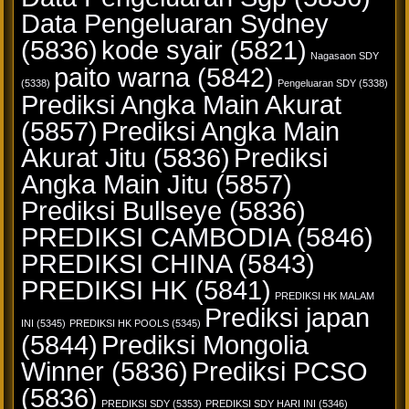
Data Pengeluaran Sydney
(5836)
kode syair
(5821)
Nagasaon SDY
paito warna
(5842)
(5338)
Pengeluaran SDY
(5338)
Prediksi Angka Main Akurat
(5857)
Prediksi Angka Main
Akurat Jitu
(5836)
Prediksi
Angka Main Jitu
(5857)
Prediksi Bullseye
(5836)
PREDIKSI CAMBODIA
(5846)
PREDIKSI CHINA
(5843)
PREDIKSI HK
(5841)
PREDIKSI HK MALAM
Prediksi japan
INI
(5345)
PREDIKSI HK POOLS
(5345)
(5844)
Prediksi Mongolia
Winner
(5836)
Prediksi PCSO
(5836)
PREDIKSI SDY
(5353)
PREDIKSI SDY HARI INI
(5346)