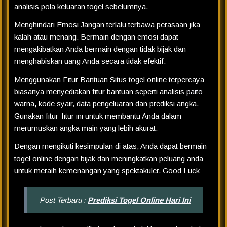
analisis pola keluaran togel sebelumnya.
Menghindari Emosi Jangan terlalu terbawa perasaan jika
kalah atau menang. Bermain dengan emosi dapat
mengakibatkan Anda bermain dengan tidak bijak dan
menghabiskan uang Anda secara tidak efektif.
Menggunakan Fitur Bantuan Situs togel online terpercaya
biasanya menyediakan fitur bantuan seperti analisis
paito
warna
,
kode syair, data pengeluaran dan prediksi angka.
Gunakan fitur-fitur ini untuk membantu Anda dalam
merumuskan angka main yang lebih akurat.
Dengan mengikuti kesimpulan di atas, Anda dapat bermain
togel online dengan bijak dan meningkatkan peluang anda
untuk meraih kemenangan yang spektakuler. Good Luck
Post Terbaru :
Prediksi Togel Online Hari Ini