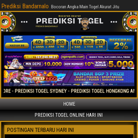
Prediksi Bandarnalo
Bocoran Angka Main Togel Akurat Jitu
IKSI TOGEL SYDNEY - PREDIKSI TOGEL HONGKONG ANGKA MAIN AK
HOME
PREDIKSI TOGEL ONLINE HARI INI
POSTINGAN TERBARU HARI INI