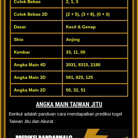
Colok Bebas
2, 1, 3
Colok Bebas 2D
(2 + 5), (3 + 8), (0 + 3)
Dasar
Kecil & Genap
Shio
Anjing
Kembar
33, 11, 00
Angka Main 4D
2031, 8315, 2180
Angka Main 3D
581, 825, 125
Angka Main 2D
50, 32, 51
ANGKA MAIN TAIWAN JITU
Berikut adalah panduan cara mendapatkan prediksi togel
Taiwan Jitu dan Akurat :