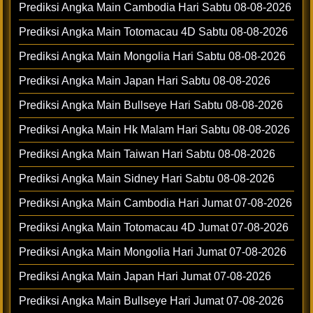
Prediksi Angka Main Cambodia Hari Sabtu 08-08-2026
Prediksi Angka Main Totomacau 4D Sabtu 08-08-2026
Prediksi Angka Main Mongolia Hari Sabtu 08-08-2026
Prediksi Angka Main Japan Hari Sabtu 08-08-2026
Prediksi Angka Main Bullseye Hari Sabtu 08-08-2026
Prediksi Angka Main Hk Malam Hari Sabtu 08-08-2026
Prediksi Angka Main Taiwan Hari Sabtu 08-08-2026
Prediksi Angka Main Sidney Hari Sabtu 08-08-2026
Prediksi Angka Main Cambodia Hari Jumat 07-08-2026
Prediksi Angka Main Totomacau 4D Jumat 07-08-2026
Prediksi Angka Main Mongolia Hari Jumat 07-08-2026
Prediksi Angka Main Japan Hari Jumat 07-08-2026
Prediksi Angka Main Bullseye Hari Jumat 07-08-2026