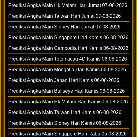
Prediksi Angka Main Hk Malam Hari Jumat 07-08-2026
Prediksi Angka Main Taiwan Hari Jumat 07-08-2026
Prediksi Angka Main Sidney Hari Jumat 07-08-2026
Prediksi Angka Main Singapore Hari Kamis 06-08-2026
Prediksi Angka Main Cambodia Hari Kamis 06-08-2026
Prediksi Angka Main Totomacau 4D Kamis 06-08-2026
Prediksi Angka Main Mongolia Hari Kamis 06-08-2026
Prediksi Angka Main Japan Hari Kamis 06-08-2026
Prediksi Angka Main Bullseye Hari Kamis 06-08-2026
Prediksi Angka Main Hk Malam Hari Kamis 06-08-2026
Prediksi Angka Main Taiwan Hari Kamis 06-08-2026
Prediksi Angka Main Sidney Hari Kamis 06-08-2026
Prediksi Angka Main Singapore Hari Rabu 05-08-2026