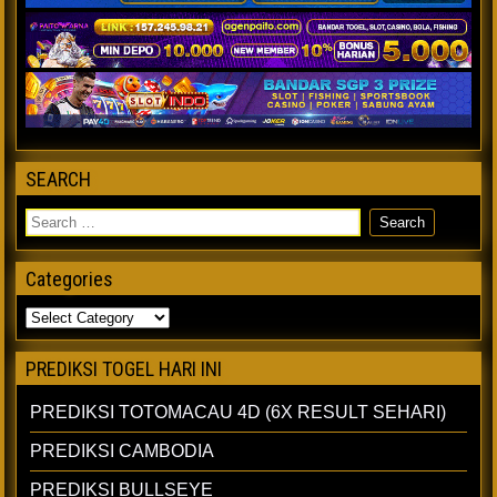
SEARCH
Categories
PREDIKSI TOGEL HARI INI
PREDIKSI TOTOMACAU 4D (6X RESULT SEHARI)
PREDIKSI CAMBODIA
PREDIKSI BULLSEYE