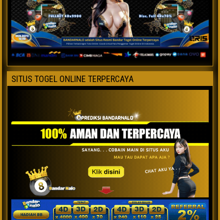
SITUS TOGEL ONLINE TERPERCAYA