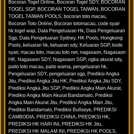
Bocoran Togel Online
,
Bocoran Togel SDY
,
BOCORAN
TOGEL SGP
,
BOCORAN TOGEL TAIWAN
,
BOCORAN
TOGEL TAIWAN POOLS
,
bocoran toto macau
,
Bocoran Toto Online
,
Bocoran totomacau
,
code syair
hk togel wap
,
Data Pengeluaran Hk
,
Data Pengeluaran
Sgp
,
Data Pengeluaran Sydney
,
HK Pools
,
Hongkong
Pools
,
keluaran hk
,
keluaran sdy
,
Keluaran SGP
,
kode
syair
,
macau toto
,
macau toto net
,
nagasaon
,
Nagasaon
HK
,
Nagasaon SDY
,
Nagasaon SGP
,
ngka akurat sdy
,
paito toto macau
,
paito warna
,
pengeluaran hk
,
Pengeluaran SDY
,
pengeluaran sgp
,
Prediksi Angka
Jitu
,
Prediksi Angka Jitu HK
,
Prediksi Angka Jitu SDY
,
Prediksi Angka Jitu SGP
,
Prediksi Angka Main Akurat
,
Prediksi Angka Main Akurat Bandarnalo
,
Prediksi
Angka Main Akurat Jitu
,
Prediksi Angka Main Jitu
,
Prediksi Bandarnalo
,
Prediksi Bullseye
,
PREDIKSI
CAMBODIA
,
PREDIKSI CHINA
,
PREDIKSI HK
,
PREDIKSI HK HARI INI
,
PREDIKSI HK Jitu
,
PREDIKSI HK MALAM INI
,
PREDIKSI HK POOLS
,