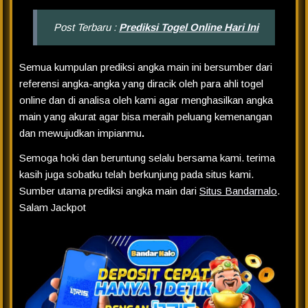
Post Terbaru :
Prediksi Togel Online Hari Ini
Semua kumpulan prediksi angka main ini bersumber dari
referensi angka-angka yang diracik oleh para ahli togel
online dan di analisa oleh kami agar menghasilkan angka
main yang akurat agar bisa meraih peluang kemenangan
dan mewujudkan impianmu
.
Semoga hoki dan beruntung selalu bersama kami. terima
kasih juga sobatku telah berkunjung pada situs kami.
Sumber utama prediksi angka main dari
Situs Bandarnalo
.
Salam Jackpot