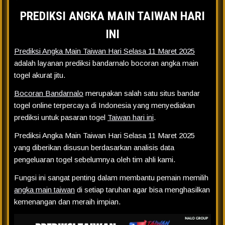
PREDIKSI ANGKA MAIN TAIWAN HARI
INI
Prediksi Angka Main Taiwan Hari Selasa 11 Maret 2025
adalah layanan prediksi bandarnalo bocoran angka main
togel akurat jitu.
Bocoran Bandarnalo
merupakan salah satu situs bandar
togel online terpercaya di Indonesia yang menyediakan
prediksi untuk pasaran togel
Taiwan hari ini
.
Prediksi Angka Main Taiwan Hari Selasa 11 Maret 2025
yang diberikan disusun berdasarkan analisis data
pengeluaran togel sebelumnya oleh tim ahli kami.
Fungsi ini sangat penting dalam membantu pemain memilih
angka main taiwan
di setiap taruhan agar bisa menghasilkan
kemenangan dan meraih impian.