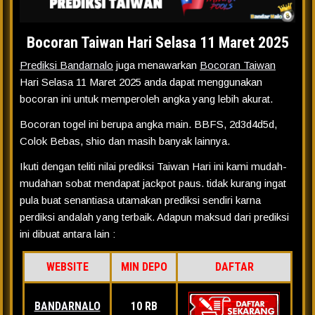
Bocoran Taiwan Hari Selasa 11 Maret 2025
Prediksi Bandarnalo
juga menawarkan
Bocoran Taiwan
Hari Selasa 11 Maret 2025 anda dapat menggunakan
bocoran ini untuk memperoleh angka yang lebih akurat.
Bocoran togel ini berupa angka main. BBFS, 2d3d4d5d,
Colok Bebas, shio dan masih banyak lainnya.
Ikuti dengan teliti nilai prediksi Taiwan Hari ini kami mudah-
mudahan sobat mendapat jackpot paus. tidak kurang ingat
pula buat senantiasa utamakan prediksi sendiri karna
perdiksi andalah yang terbaik. Adapun maksud dari prediksi
ini dibuat antara lain :
WEBSITE
MIN DEPO
DAFTAR
BANDARNALO
10 RB