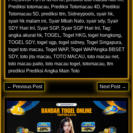
Prediksi totomacau
,
Prediksi Totomacau 4D
,
Prediksi
Totomacau 5D
,
prediksi ttm
,
Sidneypools
,
syair hk
,
syair hk malam ini
,
Syair Mbah Nalo
,
syair sdy
,
Syair
SDY Hari InI
,
Syair SGP
,
Syair SGP Hari InI
,
Tag:
angka akurat hk
,
TOGEL
,
Togel HKG
,
togel hongkong
,
TOGEL SDY
,
togel sgp
,
togel sidney
,
Togel Singapura
,
togel toto macau
,
Togel WAP
,
Togel WAPAngka BBSET
SDY
,
toto jitu macau
,
TOTO MACAU
,
toto macau net
,
toto macau paito
,
toto macau togel
,
totomacau
,
ttm
prediksi Prediksi Angka Main Toto
← Previous Post
Next Post →