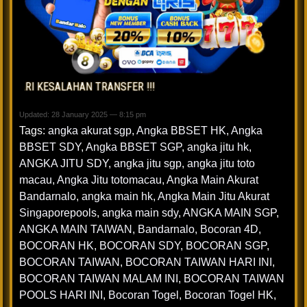
ALAHAN TRANSFER !!!
Updated: 28 January 2025 — 8:15 pm
Tags:
angka akurat sgp
,
Angka BBSET HK
,
Angka
BBSET SDY
,
Angka BBSET SGP
,
angka jitu hk
,
ANGKA JITU SDY
,
angka jitu sgp
,
angka jitu toto
macau
,
Angka Jitu totomacau
,
Angka Main Akurat
Bandarnalo
,
angka main hk
,
Angka Main Jitu Akurat
Singaporepools
,
angka main sdy
,
ANGKA MAIN SGP
,
ANGKA MAIN TAIWAN
,
Bandarnalo
,
Bocoran 4D
,
BOCORAN HK
,
BOCORAN SDY
,
BOCORAN SGP
,
BOCORAN TAIWAN
,
BOCORAN TAIWAN HARI INI
,
BOCORAN TAIWAN MALAM INI
,
BOCORAN TAIWAN
POOLS HARI INI
,
Bocoran Togel
,
Bocoran Togel HK
,