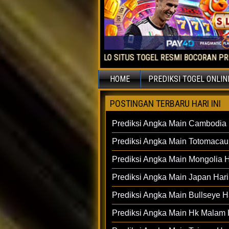
BANDARNALO SITUS TOGEL RESMI BOCORAN PREDIKSI TOGEL SINGAP
HOME
PREDIKSI TOGEL ONLINE
POSTINGAN TERBARU HARI INI
Prediksi Angka Main Cambodia 
Prediksi Angka Main Totomacau
Prediksi Angka Main Mongolia 
Prediksi Angka Main Japan Har
Prediksi Angka Main Bullseye H
Prediksi Angka Main Hk Malam 