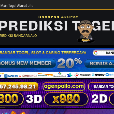
Main Togel Akurat Jitu