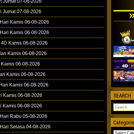
ri Jumat 07-08-2026
ri Jumat 07-08-2026
 Hari Kamis 06-08-2026
Hari Kamis 06-08-2026
u 4D Kamis 06-08-2026
Hari Kamis 06-08-2026
i Kamis 06-08-2026
ari Kamis 06-08-2026
Hari Kamis 06-08-2026
SEARCH
ri Kamis 06-08-2026
ri Kamis 06-08-2026
 Hari Rabu 05-08-2026
Categori
Hari Selasa 04-08-2026