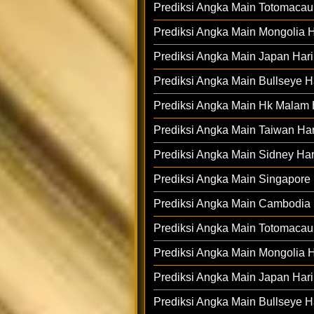
Prediksi Angka Main Totomacau
Prediksi Angka Main Mongolia 
Prediksi Angka Main Japan Har
Prediksi Angka Main Bullseye H
Prediksi Angka Main Hk Malam 
Prediksi Angka Main Taiwan Ha
Prediksi Angka Main Sidney Har
Prediksi Angka Main Singapore
Prediksi Angka Main Cambodia 
Prediksi Angka Main Totomacau
Prediksi Angka Main Mongolia 
Prediksi Angka Main Japan Har
Prediksi Angka Main Bullseye H