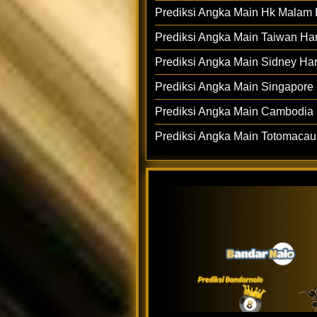
Prediksi Angka Main Hk Malam 
Prediksi Angka Main Taiwan Ha
Prediksi Angka Main Sidney Har
Prediksi Angka Main Singapore
Prediksi Angka Main Cambodia 
Prediksi Angka Main Totomacau