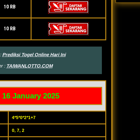
10 RB
10 RB
 :
Prediksi Togel Online Hari Ini
r :
TAIWANLOTTO.COM
 16 January 2025
4*5*0*2*1+7
0, 7, 2