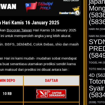
japa
Mong
(583
(583
 Hari Kamis 16 January 2025
HARI INI
(534
rkan
Bocoran Taiwan
Hari Kamis 16 January 2025
ni untuk memperoleh angka yang lebih akurat.
HARI INI
(534
SYD
ain. BBFS, 2d3d4d5d, Colok Bebas, shio dan masih
PRED
(584
 Taiwan Hari ini kami mudah- mudahan sobat mendapat
TOGEL HK
(5
la buat senantiasa utamakan prediksi sendiri karna
n maksud dari prediksi ini dibuat antara lain :
TOTO MACA
4D
(562
Toto
MIN DEPO
DAFTAR
Syai
(583
10 RB
(5338)
TOTO