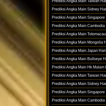
Prediksi Angka Main Taiwan Ha
Prediksi Angka Main Sidney Ha
Prediksi Angka Main Singapore
Prediksi Angka Main Cambodia 
Prediksi Angka Main Totomaca
Prediksi Angka Main Mongolia 
Prediksi Angka Main Japan Har
Prediksi Angka Main Bullseye H
Prediksi Angka Main Hk Malam 
Prediksi Angka Main Taiwan Ha
Prediksi Angka Main Sidney Ha
Prediksi Angka Main Singapore
Prediksi Angka Main Cambodia 