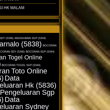
SI HK MALAM
 SDY
(5346)
ANGKA MAIN SGP
(5344)
arnalo
(5838)
BOCORAN
OCORAN SDY
(5346)
BOCORAN SGP
(5344)
an Togel Online
)
BOCORAN TOGEL SGP
(5344)
an Toto Online
6)
Data
eluaran Hk
(5836)
 Pengeluaran Sgp
6)
Data
eluaran Sydney