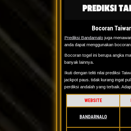
Bocoran Taiwan
Prediksi Bandarnalo
juga menawa
anda dapat menggunakan bocoran i
Bocoran togel ini berupa angka m
banyak lainnya.
Ikuti dengan teliti nilai prediksi
jackpot paus. tidak kurang ingat pu
perdiksi andalah yang terbaik. Adapu
WEBSITE
BANDARNALO