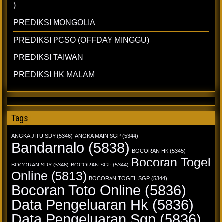
)
PREDIKSI MONGOLIA
PREDIKSI PCSO (OFFDAY MINGGU)
PREDIKSI TAIWAN
PREDIKSI HK MALAM
Tags
ANGKA JITU SDY
(5346)
ANGKA MAIN SGP
(5344)
Bandarnalo
(5838)
BOCORAN HK
(5345)
Bocoran Togel
BOCORAN SDY
(5346)
BOCORAN SGP
(5344)
Online
(5813)
BOCORAN TOGEL SGP
(5344)
Bocoran Toto Online
(5836)
Data Pengeluaran Hk
(5836)
Data Pengeluaran Sgp
(5836)