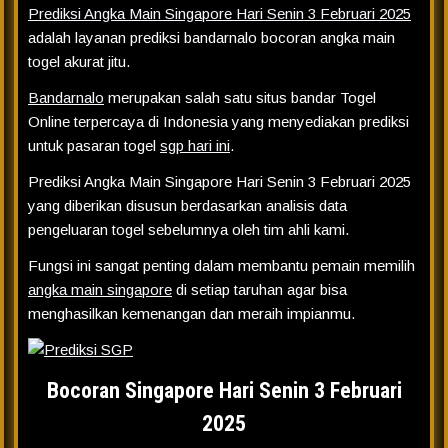
Prediksi Angka Main Singapore Hari Senin 3 Februari 2025
adalah layanan prediksi bandarnalo bocoran angka main
togel akurat jitu.
Bandarnalo
merupakan salah satu situs bandar Togel
Online terpercaya di Indonesia yang menyediakan prediksi
untuk pasaran togel
sgp hari ini
.
Prediksi Angka Main Singapore Hari Senin 3 Februari 2025
yang diberikan disusun berdasarkan analisis data
pengeluaran togel sebelumnya oleh tim ahli kami.
Fungsi ini sangat penting dalam membantu pemain memilih
angka main singapore
di setiap taruhan agar bisa
menghasilkan kemenangan dan meraih impianmu.
Bocoran Singapore Hari Senin 3 Februari
2025