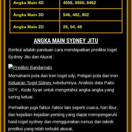
Angka Main 4D
4056, 5860, 8462
Angka Main 3D
546, 482, 802
Angka Main 2D
26, 04, 48
ANGKA MAIN SYDNEY JITU
Berikut adalah panduan cara mendapatkan prediksi togel
Sydney Jitu dan Akurat :
Memahami pola dan tren togel sdy, Pelajari pola dan tren
Keluaran Togel Sidney
sebelumnya. Analisis data Paito
SDY , Kode Syair untuk mengetahui angka-angka yang
sering keluar.
Perhatikan juga faktor-faktor lain seperti cuaca, hari libur,
dan kejadian-kejadian penting yang dapat mempengaruhi
hasil togel sydney dan menggunakan rumus dan teknik
prediksi yang telah terbukti akurat,