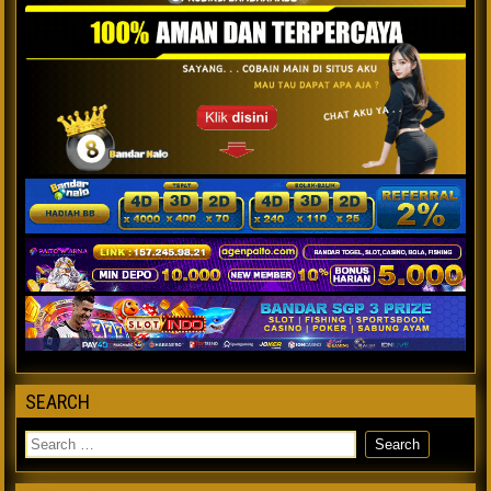
SEARCH