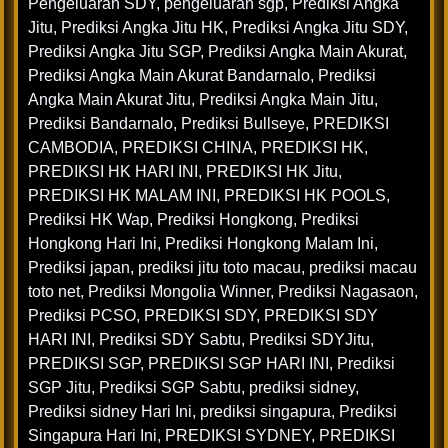
Pengeluaran SDY
,
pengeluaran sgp
,
Prediksi Angka
Jitu
,
Prediksi Angka Jitu HK
,
Prediksi Angka Jitu SDY
,
Prediksi Angka Jitu SGP
,
Prediksi Angka Main Akurat
,
Prediksi Angka Main Akurat Bandarnalo
,
Prediksi
Angka Main Akurat Jitu
,
Prediksi Angka Main Jitu
,
Prediksi Bandarnalo
,
Prediksi Bullseye
,
PREDIKSI
CAMBODIA
,
PREDIKSI CHINA
,
PREDIKSI HK
,
PREDIKSI HK HARI INI
,
PREDIKSI HK Jitu
,
PREDIKSI HK MALAM INI
,
PREDIKSI HK POOLS
,
Prediksi HK Wap
,
Prediksi Hongkong
,
Prediksi
Hongkong Hari Ini
,
Prediksi Hongkong Malam Ini
,
Prediksi japan
,
prediksi jitu toto macau
,
prediksi macau
toto net
,
Prediksi Mongolia Winner
,
Prediksi Nagasaon
,
Prediksi PCSO
,
PREDIKSI SDY
,
PREDIKSI SDY
HARI INI
,
Prediksi SDY Sabtu
,
Prediksi SDYJitu
,
PREDIKSI SGP
,
PREDIKSI SGP HARI INI
,
Prediksi
SGP Jitu
,
Prediksi SGP Sabtu
,
prediksi sidney
,
Prediksi sidney Hari Ini
,
prediksi singapura
,
Prediksi
Singapura Hari Ini
,
PREDIKSI SYDNEY
,
PREDIKSI