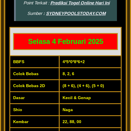
Point Terkait :
Prediksi Togel Online Hari Ini
Sumber
:
SYDNEYPOOLSTODAY.COM
Selasa 4 Februari 2025
BBFS
4*5*0*8*6+2
Colok Bebas
8, 2, 6
Colok Bebas 2D
(8 + 6), (4 + 6), (5 + 0)
Dasar
Kecil & Genap
Shio
Naga
Kembar
22, 88, 00