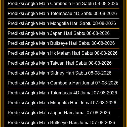
Prediksi Angka Main Cambodia Hari Sabtu 08-08-2026
Prediksi Angka Main Totomacau 4D Sabtu 08-08-2026
Prediksi Angka Main Mongolia Hari Sabtu 08-08-2026
Prediksi Angka Main Japan Hari Sabtu 08-08-2026
Prediksi Angka Main Bullseye Hari Sabtu 08-08-2026
Prediksi Angka Main Hk Malam Hari Sabtu 08-08-2026
Prediksi Angka Main Taiwan Hari Sabtu 08-08-2026
Prediksi Angka Main Sidney Hari Sabtu 08-08-2026
Prediksi Angka Main Cambodia Hari Jumat 07-08-2026
Prediksi Angka Main Totomacau 4D Jumat 07-08-2026
Prediksi Angka Main Mongolia Hari Jumat 07-08-2026
Prediksi Angka Main Japan Hari Jumat 07-08-2026
Prediksi Angka Main Bullseye Hari Jumat 07-08-2026