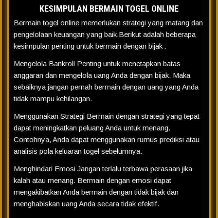
KESIMPULAN BERMAIN TOGEL ONLINE
Bermain togel online memerlukan strategi yang matang dan
pengelolaan keuangan yang baik.Berikut adalah beberapa
kesimpulan penting untuk bermain dengan bijak :
Mengelola Bankroll Penting untuk menetapkan batas
anggaran dan mengelola uang Anda dengan bijak. Maka
sebaiknya jangan pernah bermain dengan uang yang Anda
tidak mampu kehilangan.
Menggunakan Strategi Bermain dengan strategi yang tepat
dapat meningkatkan peluang Anda untuk menang.
Contohnya, Anda dapat menggunakan rumus prediksi atau
analisis pola keluaran togel sebelumnya.
Menghindari Emosi Jangan terlalu terbawa perasaan jika
kalah atau menang. Bermain dengan emosi dapat
mengakibatkan Anda bermain dengan tidak bijak dan
menghabiskan uang Anda secara tidak efektif.