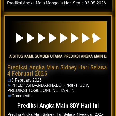
Prediksi Angka Main Mongolia Hari Senin 03-08-2026
S KAMI, SUMBER UTAMA PREDIKSI ANGKA MAIN DARI SITUS TOGE
Prediksi Angka Main Sidney Hari Selasa
4 Februari 2025
3 February 2025
PREDIKSI BANDARNALO
,
Prediksi SDY
,
PREDIKSI TOGEL ONLINE HARI INI
Comments
Prediksi Angka Main SDY Hari Ini
Prediksi Angka Main Sidney Hari Selasa 4 Februari 2025