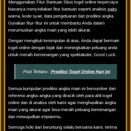
Menggunakan Fitur Bantuan Situs togel online terpercaya
biasanya menyediakan fitur bantuan seperti analisis
paito
warna, kode syair, data pengeluaran dan prediksi angka.
Gunakan fitur-fitur ini untuk membantu Anda dalam
merumuskan angka main yang lebih akurat.
Dengan mengikuti kesimpulan di atas, Anda dapat bermain
togel online dengan bijak dan meningkatkan peluang anda
untuk meraih kemenangan yang spektakuler. Good Luck.
Post Terbaru :
Prediksi Togel Online Hari Ini
Semua kumpulan prediksi angka main ini bersumber dari
referensi angka-angka yang diracik oleh para ahli togel
online dan di analisa oleh kami agar menghasilkan angka
main yang akurat agar bisa meraih peluang kemenangan
dan mewujudkan impianmu
.
Semoga hoki dan beruntung selalu bersama kami. terima