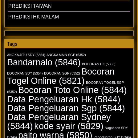
PREDIKSI TAIWAN
PREDIKSI HK MALAM
Tags
ANGKA JITU SDY
(5354)
ANGKA MAIN SGP
(5352)
Bandarnalo
(5846)
BOCORAN HK
(5353)
Bocoran
BOCORAN SDY
(5354)
BOCORAN SGP
(5352)
Togel Online
(5821)
BOCORAN TOGEL SGP
Bocoran Toto Online
(5844)
(5352)
Data Pengeluaran Hk
(5844)
Data Pengeluaran Sgp
(5844)
Data Pengeluaran Sydney
(5844)
kode syair
(5829)
Nagasaon SDY
paito warna
(5850)
(5346)
Pengeluaran SDY
(5346)