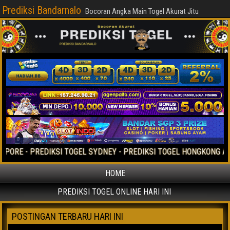
Prediksi Bandarnalo
Bocoran Angka Main Togel Akurat Jitu
DIKSI TOGEL SYDNEY - PREDIKSI TOGEL HONGKONG ANGKA MAIN A
HOME
PREDIKSI TOGEL ONLINE HARI INI
POSTINGAN TERBARU HARI INI