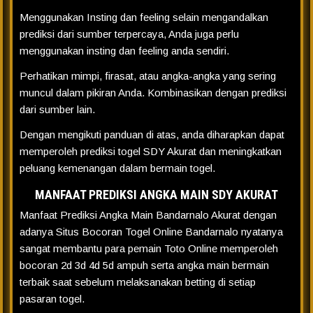
Menggunakan Insting dan feeling selain mengandalkan
prediksi dari sumber terpercaya, Anda juga perlu
menggunakan insting dan feeling anda sendiri.
Perhatikan mimpi, firasat, atau angka-angka yang sering
muncul dalam pikiran Anda. Kombinasikan dengan prediksi
dari sumber lain.
Dengan mengikuti panduan di atas, anda diharapkan dapat
memperoleh prediksi togel SDY Akurat dan meningkatkan
peluang kemenangan dalam bermain togel.
MANFAAT PREDIKSI ANGKA MAIN SDY AKURAT
Manfaat Prediksi Angka Main Bandarnalo Akurat dengan
adanya Situs Bocoran Togel Online Bandarnalo nyatanya
sangat membantu para pemain Toto Online memperoleh
bocoran 2d 3d 4d 5d ampuh serta angka main bermain
terbaik saat sebelum melaksanakan betting di setiap
pasaran togel.