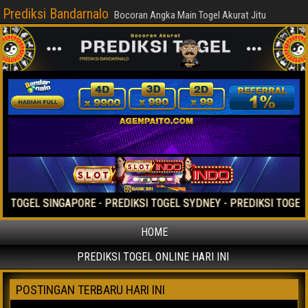
Prediksi Bandarnalo
Bocoran Angka Main Togel Akurat Jitu
GAPORE - PREDIKSI TOGEL SYDNEY - PREDIKSI TOGEL HONGKONG 
HOME
PREDIKSI TOGEL ONLINE HARI INI
POSTINGAN TERBARU HARI INI