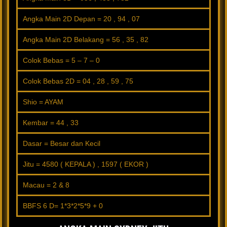
Angka Main 2D Depan = 20 , 94 , 07
Angka Main 2D Belakang = 56 , 35 , 82
Colok Bebas = 5 – 7 – 0
Colok Bebas 2D = 04 , 28 , 59 , 75
Shio = AYAM
Kembar = 44 , 33
Dasar = Besar dan Kecil
Jitu = 4580 ( KEPALA ) , 1597 ( EKOR )
Macau = 2 & 8
BBFS 6 D= 1*3*2*5*9 + 0