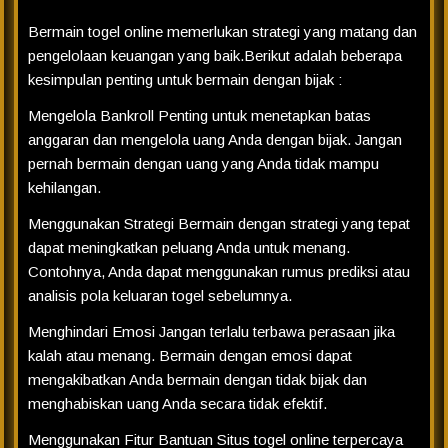
Bermain togel online memerlukan strategi yang matang dan
pengelolaan keuangan yang baik.Berikut adalah beberapa
kesimpulan penting untuk bermain dengan bijak :
Mengelola Bankroll Penting untuk menetapkan batas
anggaran dan mengelola uang Anda dengan bijak. Jangan
pernah bermain dengan uang yang Anda tidak mampu
kehilangan.
Menggunakan Strategi Bermain dengan strategi yang tepat
dapat meningkatkan peluang Anda untuk menang.
Contohnya, Anda dapat menggunakan rumus prediksi atau
analisis pola keluaran togel sebelumnya.
Menghindari Emosi Jangan terlalu terbawa perasaan jika
kalah atau menang. Bermain dengan emosi dapat
mengakibatkan Anda bermain dengan tidak bijak dan
menghabiskan uang Anda secara tidak efektif.
Menggunakan Fitur Bantuan Situs togel online terpercaya