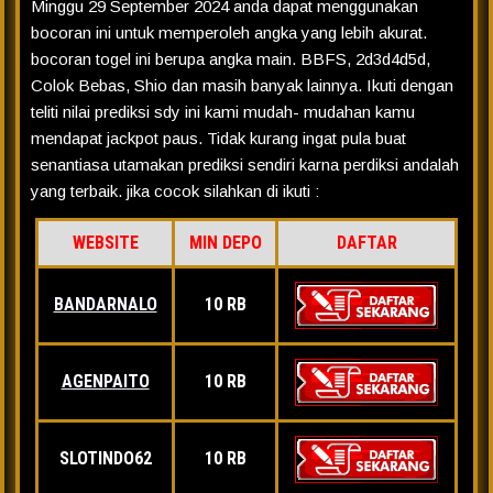
Minggu 29 September 2024 anda dapat menggunakan
bocoran ini untuk memperoleh angka yang lebih akurat.
bocoran togel ini berupa angka main. BBFS, 2d3d4d5d,
Colok Bebas, Shio dan masih banyak lainnya. Ikuti dengan
teliti nilai prediksi sdy ini kami mudah- mudahan kamu
mendapat jackpot paus. Tidak kurang ingat pula buat
senantiasa utamakan prediksi sendiri karna perdiksi andalah
yang terbaik. jika cocok silahkan di ikuti :
WEBSITE
MIN DEPO
DAFTAR
BANDARNALO
10 RB
AGENPAITO
10 RB
SLOTINDO62
10 RB