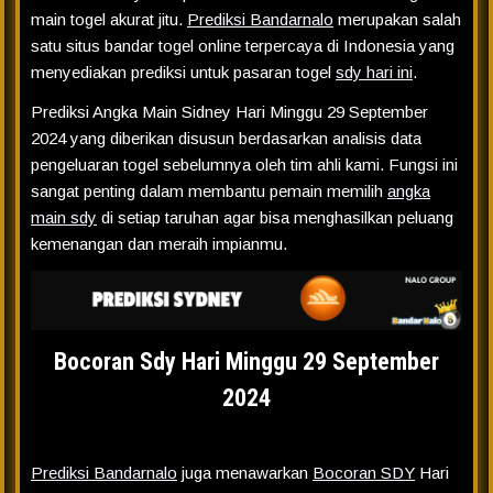
main togel akurat jitu.
Prediksi Bandarnalo
merupakan salah
satu situs bandar togel online terpercaya di Indonesia yang
menyediakan prediksi untuk pasaran togel
sdy hari ini
.
Prediksi Angka Main Sidney Hari Minggu 29 September
2024 yang diberikan disusun berdasarkan analisis data
pengeluaran togel sebelumnya oleh tim ahli kami. Fungsi ini
sangat penting dalam membantu pemain memilih
angka
main sdy
di setiap taruhan agar bisa menghasilkan peluang
kemenangan dan meraih impianmu.
Bocoran Sdy Hari Minggu 29 September
2024
Prediksi Bandarnalo
juga menawarkan
Bocoran SDY
Hari