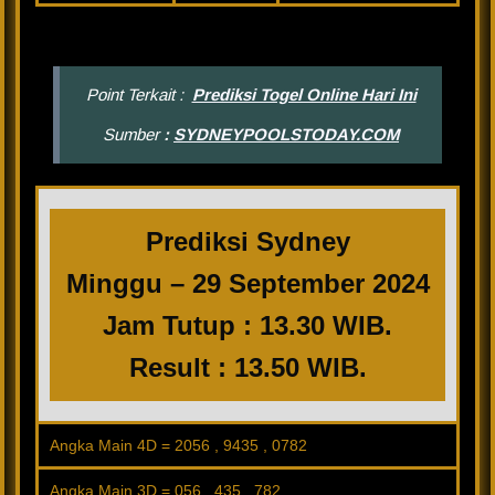
Point Terkait :
Prediksi Togel Online Hari Ini
Sumber
:
SYDNEYPOOLSTODAY.COM
Prediksi Sydney
Minggu – 29 September
2024
Jam Tutup : 13.30 WIB.
Result : 13.50 WIB.
Angka Main 4D = 2056 , 9435
, 0782
Angka Main 3D = 056 , 435 , 782