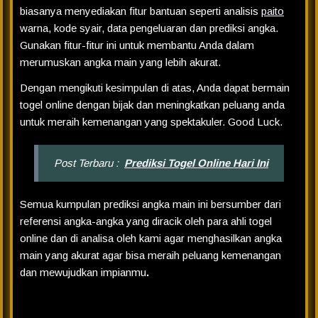
biasanya menyediakan fitur bantuan seperti analisis
paito
warna, kode syair, data pengeluaran dan prediksi angka.
Gunakan fitur-fitur ini untuk membantu Anda dalam
merumuskan angka main yang lebih akurat.
Dengan mengikuti kesimpulan di atas, Anda dapat bermain
togel online dengan bijak dan meningkatkan peluang anda
untuk meraih kemenangan yang spektakuler. Good Luck.
Post Terbaru :
Prediksi Togel Online Hari Ini
Semua kumpulan prediksi angka main ini bersumber dari
referensi angka-angka yang diracik oleh para ahli togel
online dan di analisa oleh kami agar menghasilkan angka
main yang akurat agar bisa meraih peluang kemenangan
dan mewujudkan impianmu
.