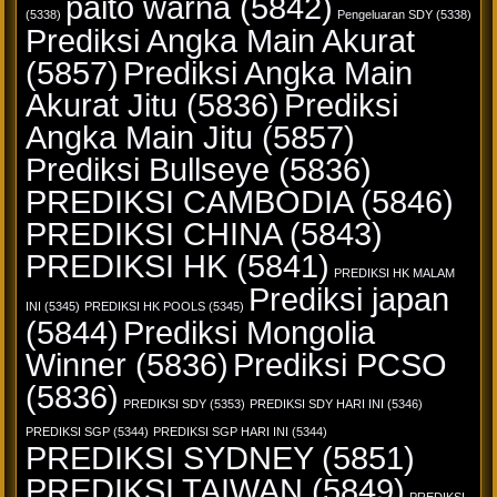
paito warna
(5842)
(5338)
Pengeluaran SDY
(5338)
Prediksi Angka Main Akurat
(5857)
Prediksi Angka Main
Akurat Jitu
(5836)
Prediksi
Angka Main Jitu
(5857)
Prediksi Bullseye
(5836)
PREDIKSI CAMBODIA
(5846)
PREDIKSI CHINA
(5843)
PREDIKSI HK
(5841)
PREDIKSI HK MALAM
Prediksi japan
INI
(5345)
PREDIKSI HK POOLS
(5345)
(5844)
Prediksi Mongolia
Winner
(5836)
Prediksi PCSO
(5836)
PREDIKSI SDY
(5353)
PREDIKSI SDY HARI INI
(5346)
PREDIKSI SGP
(5344)
PREDIKSI SGP HARI INI
(5344)
PREDIKSI SYDNEY
(5851)
PREDIKSI TAIWAN
(5849)
PREDIKSI