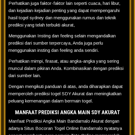
Perhatikan juga faktor-faktor lain seperti cuaca, hari libur,
dan kejadian-kejadian penting yang dapat mempengaruhi
hasil togel sydney dan menggunakan rumus dan teknik
prediksi yang telah terbukti akurat,
Menggunakan Insting dan feeling selain mengandalkan
prediksi dari sumber terpercaya, Anda juga perlu
menggunakan insting dan feeling anda sendiri.
Perhatikan mimpi, firasat, atau angka-angka yang sering
muncul dalam pikiran Anda. Kombinasikan dengan prediksi
dari sumber lain.
Dengan mengikuti panduan di atas, anda diharapkan dapat
memperoleh prediksi togel SDY Akurat dan meningkatkan
peluang kemenangan dalam bermain togel.
MANFAAT PREDIKSI ANGKA MAIN SDY AKURAT
Manfaat Prediksi Angka Main Bandarnalo Akurat dengan
adanya Situs Bocoran Togel Online Bandarnalo nyatanya