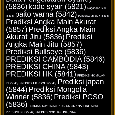
(5836)
kode syair
(5821)
Nagasaon SDY
paito warna
(5842)
(5338)
Pengeluaran SDY
(5338)
Prediksi Angka Main Akurat
(5857)
Prediksi Angka Main
Akurat Jitu
(5836)
Prediksi
Angka Main Jitu
(5857)
Prediksi Bullseye
(5836)
PREDIKSI CAMBODIA
(5846)
PREDIKSI CHINA
(5843)
PREDIKSI HK
(5841)
PREDIKSI HK MALAM
Prediksi japan
INI
(5345)
PREDIKSI HK POOLS
(5345)
(5844)
Prediksi Mongolia
Winner
(5836)
Prediksi PCSO
(5836)
PREDIKSI SDY
(5353)
PREDIKSI SDY HARI INI
(5346)
PREDIKSI SGP
(5344)
PREDIKSI SGP HARI INI
(5344)