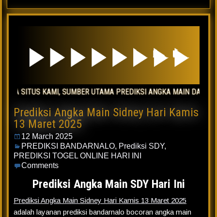
S KAMI, SUMBER UTAMA PREDIKSI ANGKA MAIN DARI SITUS TOGE
Prediksi Angka Main Sidney Hari Kamis
13 Maret 2025
12 March 2025
PREDIKSI BANDARNALO
,
Prediksi SDY
,
PREDIKSI TOGEL ONLINE HARI INI
Comments
Prediksi Angka Main SDY Hari Ini
Prediksi Angka Main Sidney Hari Kamis 13 Maret 2025
adalah layanan prediksi bandarnalo bocoran angka main