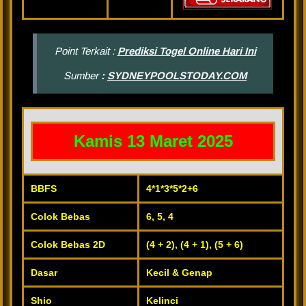
Point Terkait :
Prediksi Togel Online Hari Ini
Sumber
:
SYDNEYPOOLSTODAY.COM
Kamis 13 Maret 2025
BBFS
4*1*3*5*2+6
Colok Bebas
6, 5, 4
Colok Bebas 2D
(4 + 2), (4 + 1), (5 + 6)
Dasar
Kecil & Genap
Shio
Kelinci