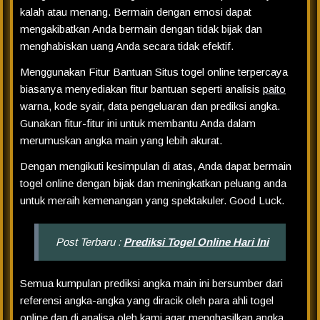
kalah atau menang. Bermain dengan emosi dapat
mengakibatkan Anda bermain dengan tidak bijak dan
menghabiskan uang Anda secara tidak efektif.
Menggunakan Fitur Bantuan Situs togel online terpercaya
biasanya menyediakan fitur bantuan seperti analisis
paito
warna, kode syair, data pengeluaran dan prediksi angka.
Gunakan fitur-fitur ini untuk membantu Anda dalam
merumuskan angka main yang lebih akurat.
Dengan mengikuti kesimpulan di atas, Anda dapat bermain
togel online dengan bijak dan meningkatkan peluang anda
untuk meraih kemenangan yang spektakuler. Good Luck.
Post Terbaru :
Prediksi Togel Online Hari Ini
Semua kumpulan prediksi angka main ini bersumber dari
referensi angka-angka yang diracik oleh para ahli togel
online dan di analisa oleh kami agar menghasilkan angka