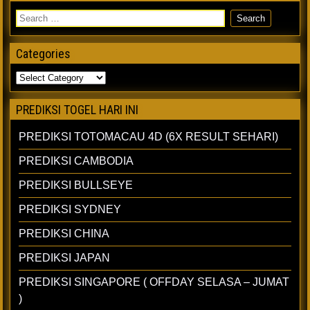
Categories
PREDIKSI TOGEL HARI INI
PREDIKSI TOTOMACAU 4D (6X RESULT SEHARI)
PREDIKSI CAMBODIA
PREDIKSI BULLSEYE
PREDIKSI SYDNEY
PREDIKSI CHINA
PREDIKSI JAPAN
PREDIKSI SINGAPORE ( OFFDAY SELASA – JUMAT
)