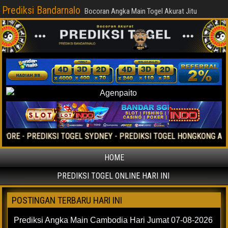
Prediksi Bandarnalo
Bocoran Angka Main Togel Akurat Jitu
DIKSI TOGEL SYDNEY - PREDIKSI TOGEL HONGKONG ANGKA MAIN A
HOME
PREDIKSI TOGEL ONLINE HARI INI
POSTINGAN TERBARU HARI INI
Prediksi Angka Main Cambodia Hari Jumat 07-08-2026