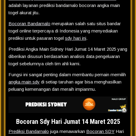
adalah layanan prediksi bandarnalo bocoran angka main
togel akurat jitu.
Bocoran Bandarnalo
merupakan salah satu situs bandar
togel online terpercaya di Indonesia yang menyediakan
prediksi untuk pasaran togel
sdy hari ini
.
Prediksi Angka Main Sidney Hari Jumat 14 Maret 2025 yang
diberikan disusun berdasarkan analisis data pengeluaran
togel sebelumnya oleh tim ahli kami.
Fungsi ini sangat penting dalam membantu pemain memilih
angka main sdy
di setiap taruhan agar bisa menghasilkan
peluang kemenangan dan meraih impianmu.
Bocoran Sdy Hari Jumat 14 Maret 2025
Prediksi Bandarnalo
juga menawarkan
Bocoran SDY
Hari