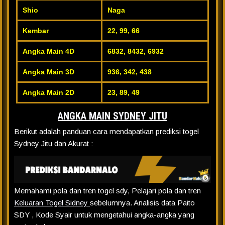
Shio
Naga
Kembar
22, 99, 66
Angka Main 4D
6832, 8432, 6932
Angka Main 3D
936, 342, 438
Angka Main 2D
23, 89, 49
ANGKA MAIN SYDNEY JITU
Berikut adalah panduan cara mendapatkan prediksi togel
Sydney Jitu dan Akurat :
Memahami pola dan tren togel sdy, Pelajari pola dan tren
Keluaran Togel Sidney
sebelumnya. Analisis data Paito
SDY , Kode Syair untuk mengetahui angka-angka yang