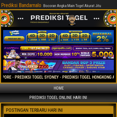
Prediksi Bandarnalo
Bocoran Angka Main Togel Akurat Jitu
EDIKSI TOGEL SYDNEY - PREDIKSI TOGEL HONGKONG ANGKA MAIN A
HOME
PREDIKSI TOGEL ONLINE HARI INI
POSTINGAN TERBARU HARI INI