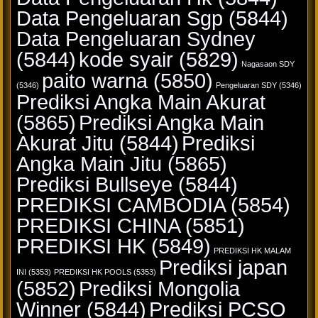
Data Pengeluaran Sgp
(5844)
Data Pengeluaran Sydney
(5844)
kode syair
(5829)
Nagasaon SDY
paito warna
(5850)
(5346)
Pengeluaran SDY
(5346)
Prediksi Angka Main Akurat
(5865)
Prediksi Angka Main
Akurat Jitu
(5844)
Prediksi
Angka Main Jitu
(5865)
Prediksi Bullseye
(5844)
PREDIKSI CAMBODIA
(5854)
PREDIKSI CHINA
(5851)
PREDIKSI HK
(5849)
PREDIKSI HK MALAM
Prediksi japan
INI
(5353)
PREDIKSI HK POOLS
(5353)
(5852)
Prediksi Mongolia
Winner
(5844)
Prediksi PCSO