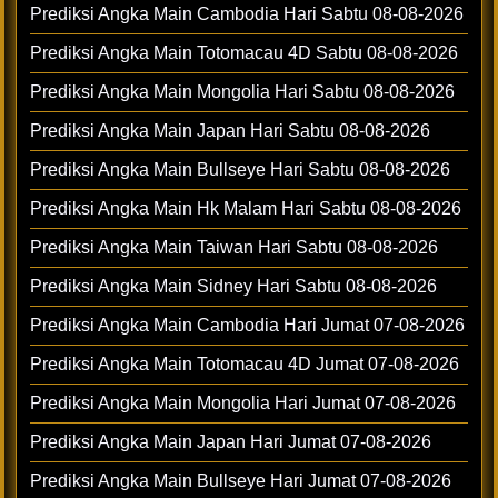
Prediksi Angka Main Cambodia Hari Sabtu 08-08-2026
Prediksi Angka Main Totomacau 4D Sabtu 08-08-2026
Prediksi Angka Main Mongolia Hari Sabtu 08-08-2026
Prediksi Angka Main Japan Hari Sabtu 08-08-2026
Prediksi Angka Main Bullseye Hari Sabtu 08-08-2026
Prediksi Angka Main Hk Malam Hari Sabtu 08-08-2026
Prediksi Angka Main Taiwan Hari Sabtu 08-08-2026
Prediksi Angka Main Sidney Hari Sabtu 08-08-2026
Prediksi Angka Main Cambodia Hari Jumat 07-08-2026
Prediksi Angka Main Totomacau 4D Jumat 07-08-2026
Prediksi Angka Main Mongolia Hari Jumat 07-08-2026
Prediksi Angka Main Japan Hari Jumat 07-08-2026
Prediksi Angka Main Bullseye Hari Jumat 07-08-2026