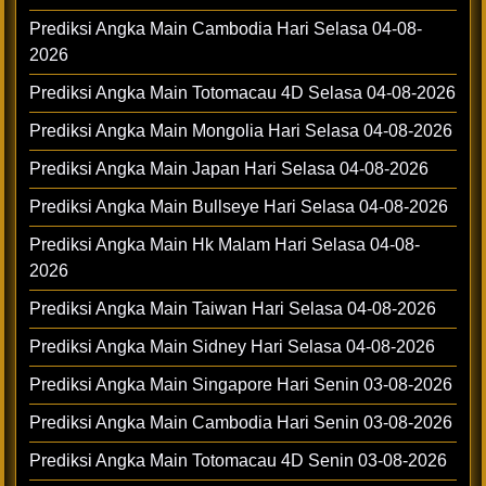
Prediksi Angka Main Cambodia Hari Selasa 04-08-
2026
Prediksi Angka Main Totomacau 4D Selasa 04-08-2026
Prediksi Angka Main Mongolia Hari Selasa 04-08-2026
Prediksi Angka Main Japan Hari Selasa 04-08-2026
Prediksi Angka Main Bullseye Hari Selasa 04-08-2026
Prediksi Angka Main Hk Malam Hari Selasa 04-08-
2026
Prediksi Angka Main Taiwan Hari Selasa 04-08-2026
Prediksi Angka Main Sidney Hari Selasa 04-08-2026
Prediksi Angka Main Singapore Hari Senin 03-08-2026
Prediksi Angka Main Cambodia Hari Senin 03-08-2026
Prediksi Angka Main Totomacau 4D Senin 03-08-2026