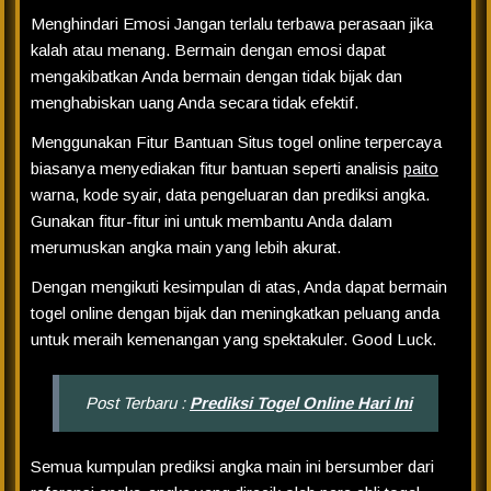
Menghindari Emosi Jangan terlalu terbawa perasaan jika
kalah atau menang. Bermain dengan emosi dapat
mengakibatkan Anda bermain dengan tidak bijak dan
menghabiskan uang Anda secara tidak efektif.
Menggunakan Fitur Bantuan Situs togel online terpercaya
biasanya menyediakan fitur bantuan seperti analisis
paito
warna, kode syair, data pengeluaran dan prediksi angka.
Gunakan fitur-fitur ini untuk membantu Anda dalam
merumuskan angka main yang lebih akurat.
Dengan mengikuti kesimpulan di atas, Anda dapat bermain
togel online dengan bijak dan meningkatkan peluang anda
untuk meraih kemenangan yang spektakuler. Good Luck.
Post Terbaru :
Prediksi Togel Online Hari Ini
Semua kumpulan prediksi angka main ini bersumber dari