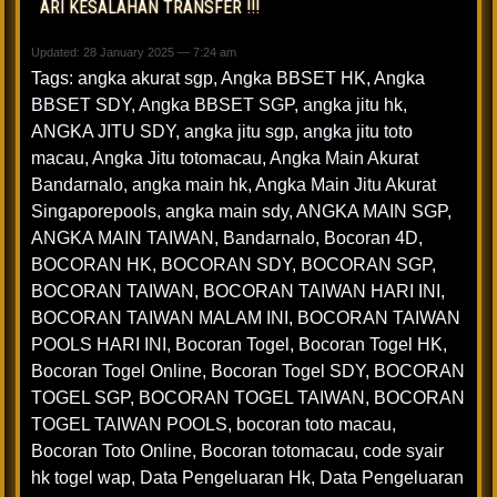
ESALAHAN TRANSFER !!!
Updated: 28 January 2025 — 7:24 am
Tags:
angka akurat sgp
,
Angka BBSET HK
,
Angka
BBSET SDY
,
Angka BBSET SGP
,
angka jitu hk
,
ANGKA JITU SDY
,
angka jitu sgp
,
angka jitu toto
macau
,
Angka Jitu totomacau
,
Angka Main Akurat
Bandarnalo
,
angka main hk
,
Angka Main Jitu Akurat
Singaporepools
,
angka main sdy
,
ANGKA MAIN SGP
,
ANGKA MAIN TAIWAN
,
Bandarnalo
,
Bocoran 4D
,
BOCORAN HK
,
BOCORAN SDY
,
BOCORAN SGP
,
BOCORAN TAIWAN
,
BOCORAN TAIWAN HARI INI
,
BOCORAN TAIWAN MALAM INI
,
BOCORAN TAIWAN
POOLS HARI INI
,
Bocoran Togel
,
Bocoran Togel HK
,
Bocoran Togel Online
,
Bocoran Togel SDY
,
BOCORAN
TOGEL SGP
,
BOCORAN TOGEL TAIWAN
,
BOCORAN
TOGEL TAIWAN POOLS
,
bocoran toto macau
,
Bocoran Toto Online
,
Bocoran totomacau
,
code syair
hk togel wap
,
Data Pengeluaran Hk
,
Data Pengeluaran