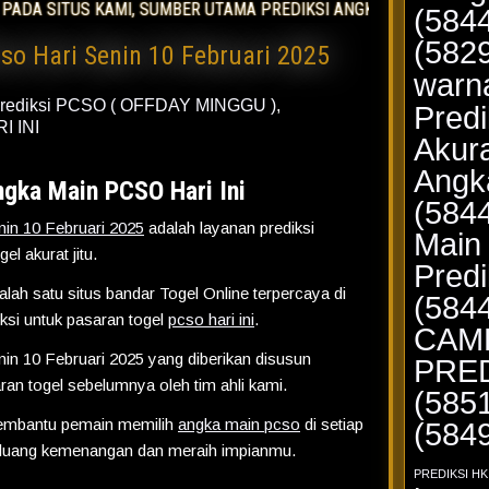
R UTAMA PREDIKSI ANGKA MAIN DARI SITUS TOGEL ONLINE BAND
(584
(582
so Hari Senin 10 Februari 2025
warn
rediksi PCSO ( OFFDAY MINGGU )
,
Predi
I INI
Akur
Angka
ngka Main PCSO Hari Ini
(584
nin 10 Februari 2025
adalah layanan prediksi
Main 
l akurat jitu.
Predi
ah satu situs bandar Togel Online terpercaya di
(584
ksi untuk pasaran togel
pcso hari ini
.
CAM
in 10 Februari 2025 yang diberikan disusun
PRED
ran togel sebelumnya oleh tim ahli kami.
(585
membantu pemain memilih
angka main pcso
di setiap
(584
peluang kemenangan dan meraih impianmu.
PREDIKSI H