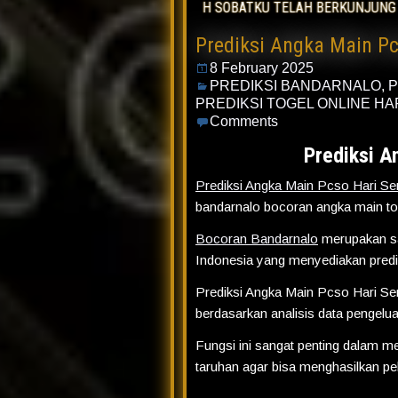
MA KASIH SOBATKU TELAH BERKUNJUNG PADA SITUS KAMI, SUMBE
Prediksi Angka Main Pc
8 February 2025
PREDIKSI BANDARNALO
,
P
PREDIKSI TOGEL ONLINE HAR
Comments
Prediksi A
Prediksi Angka Main Pcso Hari Se
bandarnalo bocoran angka main toge
Bocoran Bandarnalo
merupakan sal
Indonesia yang menyediakan predi
Prediksi Angka Main Pcso Hari Sen
berdasarkan analisis data pengelua
Fungsi ini sangat penting dalam 
taruhan agar bisa menghasilkan 