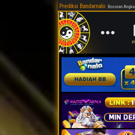
Prediksi Bandarnalo
Bocoran Angka 