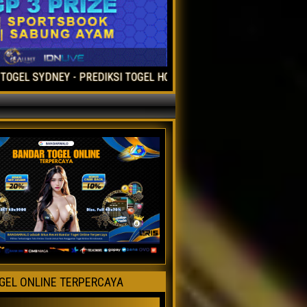
I TOGEL HONGKONG ANGKA MAIN AKURAT JITU & TERBAIK.
GEL ONLINE TERPERCAYA