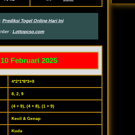
 :
Prediksi Togel Online Hari Ini
mber :
Lottopcso.com
10 Februari 2025
4*2*1*8*3+9
8, 2, 9
(4 + 9), (4 + 8), (1 + 9)
Kecil & Genap
Kuda