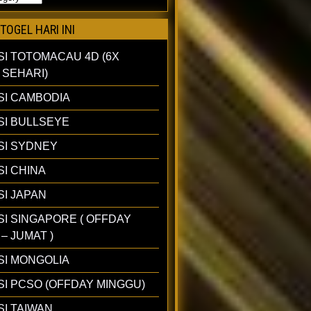
 TOGEL HARI INI
SI TOTOMACAU 4D (6X
 SEHARI)
SI CAMBODIA
SI BULLSEYE
SI SYDNEY
SI CHINA
SI JAPAN
SI SINGAPORE ( OFFDAY
– JUMAT )
SI MONGOLIA
SI PCSO (OFFDAY MINGGU)
SI TAIWAN