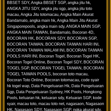
BBSET SDY
,
Angka BBSET SGP
,
angka jitu hk
,
ANGKA JITU SDY
,
angka jitu sgp
,
angka jitu toto
macau
,
Angka Jitu totomacau
,
Angka Main Akurat
Bandarnalo
,
angka main hk
,
Angka Main Jitu Akurat
Singaporepools
,
angka main sdy
,
ANGKA MAIN SGP
,
ANGKA MAIN TAIWAN
,
Bandarnalo
,
Bocoran 4D
,
BOCORAN HK
,
BOCORAN SDY
,
BOCORAN SGP
,
BOCORAN TAIWAN
,
BOCORAN TAIWAN HARI INI
,
BOCORAN TAIWAN MALAM INI
,
BOCORAN TAIWAN
POOLS HARI INI
,
Bocoran Togel
,
Bocoran Togel HK
,
Bocoran Togel Online
,
Bocoran Togel SDY
,
BOCORAN
TOGEL SGP
,
BOCORAN TOGEL TAIWAN
,
BOCORAN
TOGEL TAIWAN POOLS
,
bocoran toto macau
,
Bocoran Toto Online
,
Bocoran totomacau
,
code syair
hk togel wap
,
Data Pengeluaran Hk
,
Data Pengeluaran
Sgp
,
Data Pengeluaran Sydney
,
HK Pools
,
Hongkong
Pools
,
keluaran hk
,
keluaran sdy
,
Keluaran SGP
,
kode
syair
,
macau toto
,
macau toto net
,
nagasaon
,
Nagasaon
HK
,
Nagasaon SDY
,
Nagasaon SGP
,
ngka akurat sdy
,