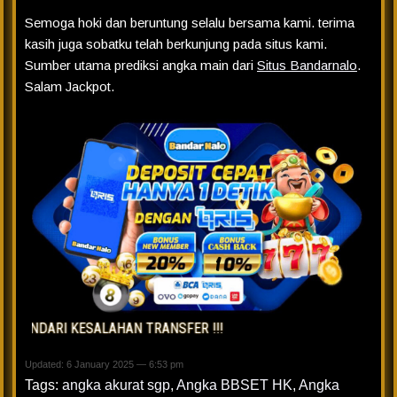
Semoga hoki dan beruntung selalu bersama kami. terima
kasih juga sobatku telah berkunjung pada situs kami.
Sumber utama prediksi angka main dari
Situs Bandarnalo
.
Salam Jackpot.
KESALAHAN TRANSFER !!!
Updated: 6 January 2025 — 6:53 pm
Tags:
angka akurat sgp
,
Angka BBSET HK
,
Angka