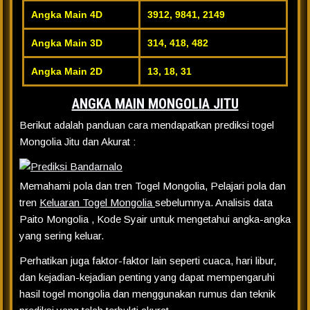
Angka Main 4D
3912, 9841, 2149
Angka Main 3D
314, 418, 482
Angka Main 2D
13, 18, 31
ANGKA MAIN MONGOLIA JITU
Berikut adalah panduan cara mendapatkan prediksi togel
Mongolia Jitu dan Akurat :
Memahami pola dan tren Togel Mongolia, Pelajari pola dan
tren
Keluaran Togel Mongolia
sebelumnya. Analisis data
Paito Mongolia , Kode Syair untuk mengetahui angka-angka
yang sering keluar.
Perhatikan juga faktor-faktor lain seperti cuaca, hari libur,
dan kejadian-kejadian penting yang dapat mempengaruhi
hasil togel mongolia dan menggunakan rumus dan teknik