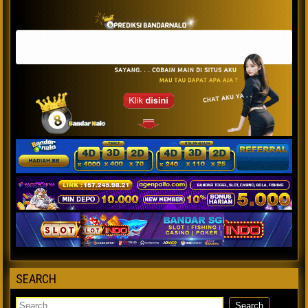
SEARCH