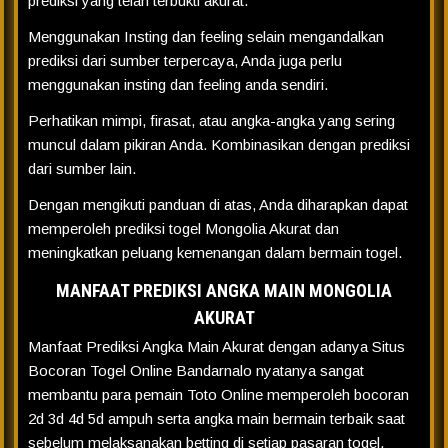
prediksi yang telah terbukti akurat.
Menggunakan Insting dan feeling selain mengandalkan
prediksi dari sumber terpercaya, Anda juga perlu
menggunakan insting dan feeling anda sendiri.
Perhatikan mimpi, firasat, atau angka-angka yang sering
muncul dalam pikiran Anda. Kombinasikan dengan prediksi
dari sumber lain.
Dengan mengikuti panduan di atas, Anda diharapkan dapat
memperoleh prediksi togel Mongolia Akurat dan
meningkatkan peluang kemenangan dalam bermain togel.
MANFAAT PREDIKSI ANGKA MAIN MONGOLIA
AKURAT
Manfaat Prediksi Angka Main Akurat dengan adanya Situs
Bocoran Togel Online Bandarnalo nyatanya sangat
membantu para pemain Toto Online memperoleh bocoran
2d 3d 4d 5d ampuh serta angka main bermain terbaik saat
sebelum melaksanakan betting di setiap pasaran togel.