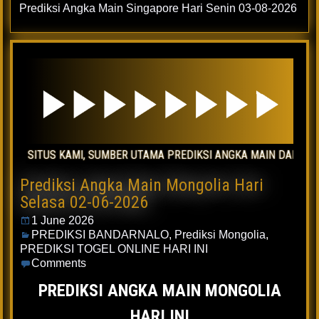
Prediksi Angka Main Singapore Hari Senin 03-08-2026
KAMI, SUMBER UTAMA PREDIKSI ANGKA MAIN DARI SITUS TOGEL 
Prediksi Angka Main Mongolia Hari
Selasa 02-06-2026
1 June 2026
PREDIKSI BANDARNALO
,
Prediksi Mongolia
,
PREDIKSI TOGEL ONLINE HARI INI
Comments
PREDIKSI ANGKA MAIN MONGOLIA
HARI INI