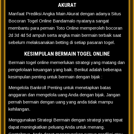
AKURAT
Manfaat Prediksi Angka Main Akurat dengan adanya Situs
Bocoran Togel Online Bandarnalo nyatanya sangat
membantu para pemain Toto Online memperoleh bocoran
2d 3d 4d 5d ampuh serta angka main bermain terbaik saat
sebelum melaksanakan betting di setiap pasaran togel.
KESIMPULAN BERMAIN TOGEL ONLINE
Bermain togel online memerlukan strategi yang matang dan
pengelolaan keuangan yang baik. Berikut adalah beberapa
kesimpulan penting untuk bermain dengan bijak :
Mengelola Bankroll Penting untuk menetapkan batas
anggaran dan mengelola uang Anda dengan bijak. Jangan
pernah bermain dengan uang yang anda tidak mampu
kehilangan.
Menggunakan Strategi Bermain dengan strategi yang tepat
dapat meningkatkan peluang Anda untuk menang.