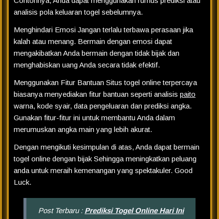
Contohnya, Anda dapat menggunakan rumus prediksi atau
analisis pola keluaran togel sebelumnya.
Menghindari Emosi Jangan terlalu terbawa perasaan jika
kalah atau menang. Bermain dengan emosi dapat
mengakibatkan Anda bermain dengan tidak bijak dan
menghabiskan uang Anda secara tidak efektif.
Menggunakan Fitur Bantuan Situs togel online terpercaya
biasanya menyediakan fitur bantuan seperti analisis
paito
warna, kode syair, data pengeluaran dan prediksi angka.
Gunakan fitur-fitur ini untuk membantu Anda dalam
merumuskan angka main yang lebih akurat.
Dengan mengikuti kesimpulan di atas, Anda dapat bermain
togel online dengan bijak Sehingga meningkatkan peluang
anda untuk meraih kemenangan yang spektakuler. Good
Luck.
Post Terbaru :
Prediksi Togel Online Hari Ini