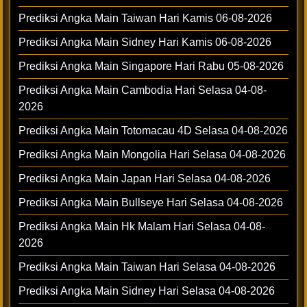
Prediksi Angka Main Taiwan Hari Kamis 06-08-2026
Prediksi Angka Main Sidney Hari Kamis 06-08-2026
Prediksi Angka Main Singapore Hari Rabu 05-08-2026
Prediksi Angka Main Cambodia Hari Selasa 04-08-
2026
Prediksi Angka Main Totomacau 4D Selasa 04-08-2026
Prediksi Angka Main Mongolia Hari Selasa 04-08-2026
Prediksi Angka Main Japan Hari Selasa 04-08-2026
Prediksi Angka Main Bullseye Hari Selasa 04-08-2026
Prediksi Angka Main Hk Malam Hari Selasa 04-08-
2026
Prediksi Angka Main Taiwan Hari Selasa 04-08-2026
Prediksi Angka Main Sidney Hari Selasa 04-08-2026