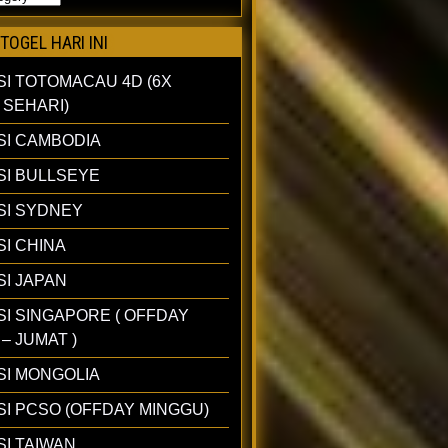
 TOGEL HARI INI
SI TOTOMACAU 4D (6X
 SEHARI)
SI CAMBODIA
SI BULLSEYE
SI SYDNEY
SI CHINA
SI JAPAN
SI SINGAPORE ( OFFDAY
– JUMAT )
SI MONGOLIA
SI PCSO (OFFDAY MINGGU)
SI TAIWAN