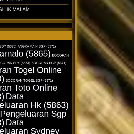
SI HK MALAM
 SDY
(5373)
ANGKA MAIN SGP
(5371)
arnalo
(5865)
BOCORAN
OCORAN SDY
(5373)
BOCORAN SGP
(5371)
ran Togel Online
0)
BOCORAN TOGEL SGP
(5371)
an Toto Online
3)
Data
eluaran Hk
(5863)
 Pengeluaran Sgp
3)
Data
eluaran Sydney