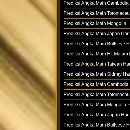
Prediksi Angka Main Cambodia 
Prediksi Angka Main Totomacau
Prediksi Angka Main Mongolia 
Prediksi Angka Main Japan Har
Prediksi Angka Main Bullseye H
Prediksi Angka Main Hk Malam 
Prediksi Angka Main Taiwan Ha
Prediksi Angka Main Sidney Har
Prediksi Angka Main Cambodia 
Prediksi Angka Main Totomacau
Prediksi Angka Main Mongolia 
Prediksi Angka Main Japan Har
Prediksi Angka Main Bullseye H