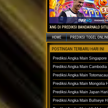
AMAT DATANG DI PREDIKSI BANDARNALO SITUS TOGEL RESMI BOCO
HOME
PREDIKSI TOGEL ONLINE
POSTINGAN TERBARU HARI INI
Prediksi Angka Main Singapore
Prediksi Angka Main Cambodia 
Prediksi Angka Main Totomacau
Prediksi Angka Main Mongolia 
Prediksi Angka Main Japan Har
Prediksi Angka Main Bullseye H