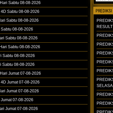
Hari Sabtu 08-08-2026
PREDIKSI
 4D Sabtu 08-08-2026
Hari Sabtu 08-08-2026
PREDIK
RESULT
i Sabtu 08-08-2026
PREDIK
ari Sabtu 08-08-2026
PREDIK
Hari Sabtu 08-08-2026
PREDIK
ri Sabtu 08-08-2026
PREDIK
i Sabtu 08-08-2026
PREDIK
Hari Jumat 07-08-2026
PREDIK
 4D Jumat 07-08-2026
SELASA 
Hari Jumat 07-08-2026
PREDIK
i Jumat 07-08-2026
PREDIK
ari Jumat 07-08-2026
PREDIK