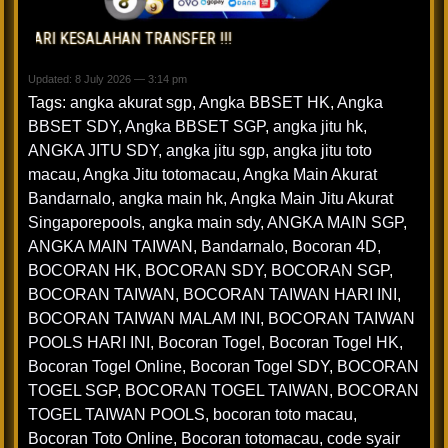
ALAHAN TRANSFER !!!
Updated: 8 July 2026 — 3:14 pm
Tags:
angka akurat sgp
,
Angka BBSET HK
,
Angka
BBSET SDY
,
Angka BBSET SGP
,
angka jitu hk
,
ANGKA JITU SDY
,
angka jitu sgp
,
angka jitu toto
macau
,
Angka Jitu totomacau
,
Angka Main Akurat
Bandarnalo
,
angka main hk
,
Angka Main Jitu Akurat
Singaporepools
,
angka main sdy
,
ANGKA MAIN SGP
,
ANGKA MAIN TAIWAN
,
Bandarnalo
,
Bocoran 4D
,
BOCORAN HK
,
BOCORAN SDY
,
BOCORAN SGP
,
BOCORAN TAIWAN
,
BOCORAN TAIWAN HARI INI
,
BOCORAN TAIWAN MALAM INI
,
BOCORAN TAIWAN
POOLS HARI INI
,
Bocoran Togel
,
Bocoran Togel HK
,
Bocoran Togel Online
,
Bocoran Togel SDY
,
BOCORAN
TOGEL SGP
,
BOCORAN TOGEL TAIWAN
,
BOCORAN
TOGEL TAIWAN POOLS
,
bocoran toto macau
,
Bocoran Toto Online
,
Bocoran totomacau
,
code syair