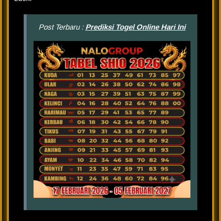
Post Terbaru :
Prediksi Togel Online Hari Ini