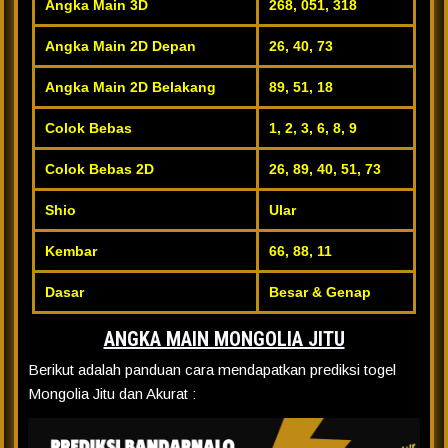
Angka Main 3D
268, 051, 318
Angka Main 2D Depan
26, 40, 73
Angka Main 2D Belakang
89, 51, 18
Colok Bebas
1, 2, 3, 6, 8, 9
Colok Bebas 2D
26, 89, 40, 51, 73
Shio
Ular
Kembar
66, 88, 11
Dasar
Besar & Genap
ANGKA MAIN MONGOLIA JITU
Berikut adalah panduan cara mendapatkan prediksi togel
Mongolia Jitu dan Akurat :