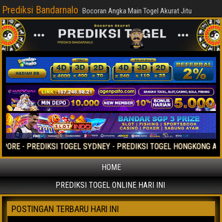
Prediksi Bandarnalo
Bocoran Angka Main Togel Akurat Jitu
IKSI TOGEL SYDNEY - PREDIKSI TOGEL HONGKONG ANGKA MAIN AK
HOME
PREDIKSI TOGEL ONLINE HARI INI
POSTINGAN TERBARU HARI INI