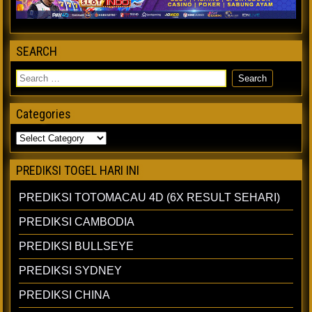
SEARCH
Categories
PREDIKSI TOGEL HARI INI
PREDIKSI TOTOMACAU 4D (6X RESULT SEHARI)
PREDIKSI CAMBODIA
PREDIKSI BULLSEYE
PREDIKSI SYDNEY
PREDIKSI CHINA