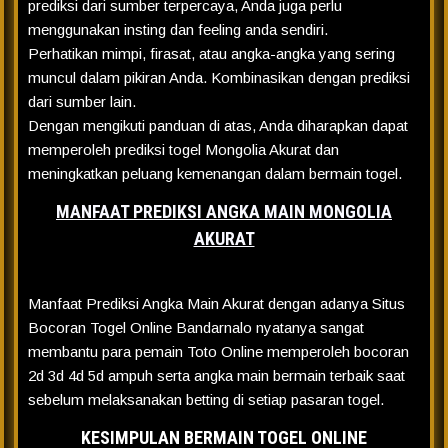
prediksi dari sumber terpercaya, Anda juga perlu
menggunakan insting dan feeling anda sendiri.
Perhatikan mimpi, firasat, atau angka-angka yang sering
muncul dalam pikiran Anda. Kombinasikan dengan prediksi
dari sumber lain.
Dengan mengikuti panduan di atas, Anda diharapkan dapat
memperoleh prediksi togel Mongolia Akurat dan
meningkatkan peluang kemenangan dalam bermain togel.
MANFAAT PREDIKSI ANGKA MAIN MONGOLIA
AKURAT
Manfaat Prediksi Angka Main Akurat dengan adanya Situs
Bocoran Togel Online Bandarnalo nyatanya sangat
membantu para pemain Toto Online memperoleh bocoran
2d 3d 4d 5d ampuh serta angka main bermain terbaik saat
sebelum melaksanakan betting di setiap pasaran togel.
KESIMPULAN BERMAIN TOGEL ONLINE