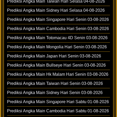
Prediksi Angka Main Taiwan Hari Selasa 04-08-2026
Prediksi Angka Main Sidney Hari Selasa 04-08-2026
Prediksi Angka Main Singapore Hari Senin 03-08-2026
Prediksi Angka Main Cambodia Hari Senin 03-08-2026
Prediksi Angka Main Totomacau 4D Senin 03-08-2026
Prediksi Angka Main Mongolia Hari Senin 03-08-2026
Prediksi Angka Main Japan Hari Senin 03-08-2026
Prediksi Angka Main Bullseye Hari Senin 03-08-2026
Prediksi Angka Main Hk Malam Hari Senin 03-08-2026
Prediksi Angka Main Taiwan Hari Senin 03-08-2026
Prediksi Angka Main Sidney Hari Senin 03-08-2026
Prediksi Angka Main Singapore Hari Sabtu 01-08-2026
Prediksi Angka Main Cambodia Hari Sabtu 01-08-2026