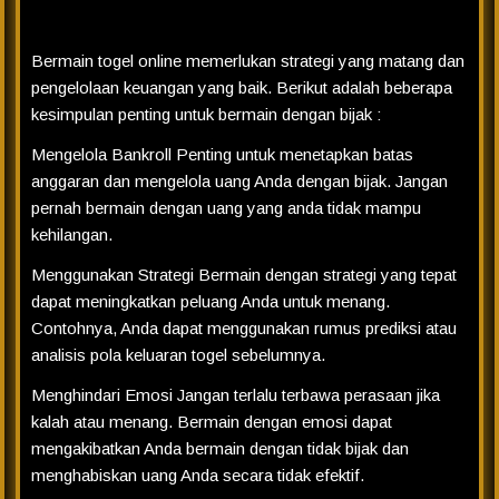
Bermain togel online memerlukan strategi yang matang dan
pengelolaan keuangan yang baik. Berikut adalah beberapa
kesimpulan penting untuk bermain dengan bijak :
Mengelola Bankroll Penting untuk menetapkan batas
anggaran dan mengelola uang Anda dengan bijak. Jangan
pernah bermain dengan uang yang anda tidak mampu
kehilangan.
Menggunakan Strategi Bermain dengan strategi yang tepat
dapat meningkatkan peluang Anda untuk menang.
Contohnya, Anda dapat menggunakan rumus prediksi atau
analisis pola keluaran togel sebelumnya.
Menghindari Emosi Jangan terlalu terbawa perasaan jika
kalah atau menang. Bermain dengan emosi dapat
mengakibatkan Anda bermain dengan tidak bijak dan
menghabiskan uang Anda secara tidak efektif.