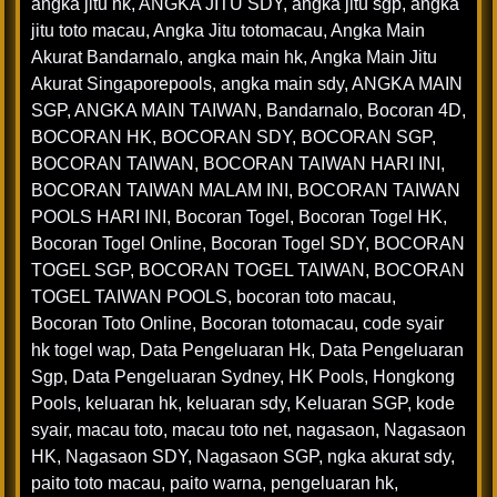
angka jitu hk
,
ANGKA JITU SDY
,
angka jitu sgp
,
angka
jitu toto macau
,
Angka Jitu totomacau
,
Angka Main
Akurat Bandarnalo
,
angka main hk
,
Angka Main Jitu
Akurat Singaporepools
,
angka main sdy
,
ANGKA MAIN
SGP
,
ANGKA MAIN TAIWAN
,
Bandarnalo
,
Bocoran 4D
,
BOCORAN HK
,
BOCORAN SDY
,
BOCORAN SGP
,
BOCORAN TAIWAN
,
BOCORAN TAIWAN HARI INI
,
BOCORAN TAIWAN MALAM INI
,
BOCORAN TAIWAN
POOLS HARI INI
,
Bocoran Togel
,
Bocoran Togel HK
,
Bocoran Togel Online
,
Bocoran Togel SDY
,
BOCORAN
TOGEL SGP
,
BOCORAN TOGEL TAIWAN
,
BOCORAN
TOGEL TAIWAN POOLS
,
bocoran toto macau
,
Bocoran Toto Online
,
Bocoran totomacau
,
code syair
hk togel wap
,
Data Pengeluaran Hk
,
Data Pengeluaran
Sgp
,
Data Pengeluaran Sydney
,
HK Pools
,
Hongkong
Pools
,
keluaran hk
,
keluaran sdy
,
Keluaran SGP
,
kode
syair
,
macau toto
,
macau toto net
,
nagasaon
,
Nagasaon
HK
,
Nagasaon SDY
,
Nagasaon SGP
,
ngka akurat sdy
,
paito toto macau
,
paito warna
,
pengeluaran hk
,