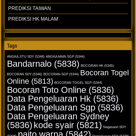
PREDIKSI TAIWAN
PREDIKSI HK MALAM
Tags
ANGKA JITU SDY
(5346)
ANGKA MAIN SGP
(5344)
Bandarnalo
(5838)
BOCORAN HK
(5345)
Bocoran Togel
BOCORAN SDY
(5346)
BOCORAN SGP
(5344)
Online
(5813)
BOCORAN TOGEL SGP
(5344)
Bocoran Toto Online
(5836)
Data Pengeluaran Hk
(5836)
Data Pengeluaran Sgp
(5836)
Data Pengeluaran Sydney
(5836)
kode syair
(5821)
Nagasaon SDY
paito warna
(5842)
(5338)
Pengeluaran SDY
(5338)