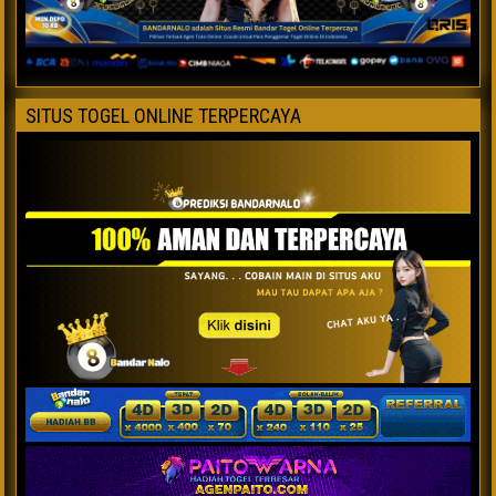
SITUS TOGEL ONLINE TERPERCAYA