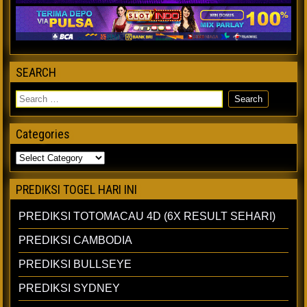
SEARCH
Categories
PREDIKSI TOGEL HARI INI
PREDIKSI TOTOMACAU 4D (6X RESULT SEHARI)
PREDIKSI CAMBODIA
PREDIKSI BULLSEYE
PREDIKSI SYDNEY