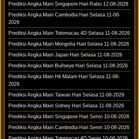
Prediksi Angka Main Singapore Hari Rabu 12-08-2026
Prediksi Angka Main Cambodia Hari Selasa 11-08-
2026
Prediksi Angka Main Totomacau 4D Selasa 11-08-2026
Prediksi Angka Main Mongolia Hari Selasa 11-08-2026
Prediksi Angka Main Japan Hari Selasa 11-08-2026
Prediksi Angka Main Bullseye Hari Selasa 11-08-2026
Prediksi Angka Main Hk Malam Hari Selasa 11-08-
2026
Prediksi Angka Main Taiwan Hari Selasa 11-08-2026
Prediksi Angka Main Sidney Hari Selasa 11-08-2026
Prediksi Angka Main Singapore Hari Senin 10-08-2026
Prediksi Angka Main Cambodia Hari Senin 10-08-2026
Prediksi Angka Main Totomacau 4D Senin 10-08-2026