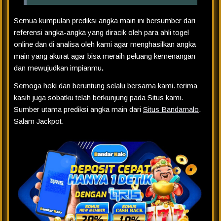
Semua kumpulan prediksi angka main ini bersumber dari
referensi angka-angka yang diracik oleh para ahli togel
online dan di analisa oleh kami agar menghasilkan angka
main yang akurat agar bisa meraih peluang kemenangan
dan mewujudkan impianmu
.
Semoga hoki dan beruntung selalu bersama kami. terima
kasih juga sobatku telah berkunjung pada Situs kami.
Sumber utama prediksi angka main dari
Situs Bandarnalo
.
Salam Jackpot.