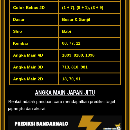
Colok Bebas 2D
(1 + 7), (9 + 1), (3 + 9)
Dasar
Besar & Ganjil
Shio
Babi
Kembar
00, 77, 11
Angka Main 4D
1893, 8109, 1398
Angka Main 3D
713, 810, 981
Angka Main 2D
18, 70, 91
ANGKA MAIN JAPAN JITU
Berikut adalah panduan cara mendapatkan prediksi togel
japan jitu dan akurat :