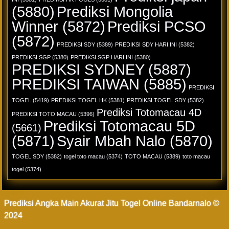
(5880)
Prediksi Mongolia
Winner
(5872)
Prediksi PCSO
(5872)
PREDIKSI SDY
(5389)
PREDIKSI SDY HARI INI
(5382)
PREDIKSI SGP
(5380)
PREDIKSI SGP HARI INI
(5380)
PREDIKSI SYDNEY
(5887)
PREDIKSI TAIWAN
(5885)
PREDIKSI
TOGEL
(5419)
PREDIKSI TOGEL HK
(5381)
PREDIKSI TOGEL SDY
(5382)
Prediksi Totomacau 4D
PREDIKSI TOTO MACAU
(5396)
Prediksi Totomacau 5D
(5661)
(5871)
Syair Mbah Nalo
(5870)
TOGEL SDY
(5382)
togel toto macau
(5374)
TOTO MACAU
(5389)
toto macau
togel
(5374)
Prediksi Angka Main Akurat Jitu Togel Online Bandarnalo ©
2024