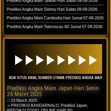
Prediksi Angka Main Taiwan Hari Sabtu 08-08-2026
Prediksi Angka Main Sidney Hari Sabtu 08-08-2026
Prediksi Angka Main Cambodia Hari Jumat 07-08-2026
Prediksi Angka Main Totomacau 4D Jumat 07-08-2026
TUS KAMI, SUMBER UTAMA PREDIKSI ANGKA MAIN DARI SITUS TO
Prediksi Angka Main Japan Hari Senin
24 Maret 2025
23 March 2025
PREDIKSI BANDARNALO
,
Prediksi Japan
,
PREDIKSI TOGEL ONLINE HARI INI