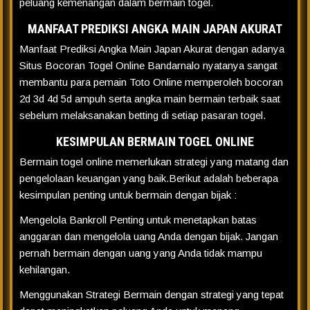
peluang kemenangan dalam bermain togel.
MANFAAT PREDIKSI ANGKA MAIN JAPAN AKURAT
Manfaat Prediksi Angka Main Japan Akurat dengan adanya
Situs Bocoran Togel Online Bandarnalo nyatanya sangat
membantu para pemain Toto Online memperoleh bocoran
2d 3d 4d 5d ampuh serta angka main bermain terbaik saat
sebelum melaksanakan betting di setiap pasaran togel.
KESIMPULAN BERMAIN TOGEL ONLINE
Bermain togel online memerlukan strategi yang matang dan
pengelolaan keuangan yang baik.Berikut adalah beberapa
kesimpulan penting untuk bermain dengan bijak :
Mengelola Bankroll Penting untuk menetapkan batas
anggaran dan mengelola uang Anda dengan bijak. Jangan
pernah bermain dengan uang yang Anda tidak mampu
kehilangan.
Menggunakan Strategi Bermain dengan strategi yang tepat