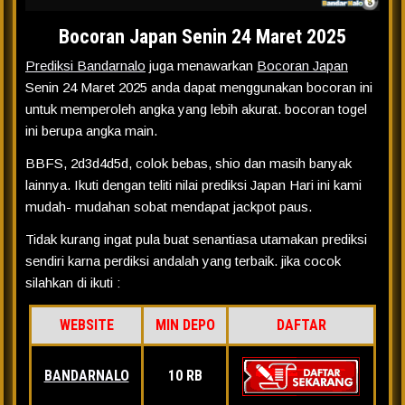
Bocoran Japan Senin 24 Maret 2025
Prediksi Bandarnalo
juga menawarkan
Bocoran Japan
Senin 24 Maret 2025 anda dapat menggunakan bocoran ini
untuk memperoleh angka yang lebih akurat. bocoran togel
ini berupa angka main.
BBFS, 2d3d4d5d, colok bebas, shio dan masih banyak
lainnya. Ikuti dengan teliti nilai prediksi Japan Hari ini kami
mudah- mudahan sobat mendapat jackpot paus.
Tidak kurang ingat pula buat senantiasa utamakan prediksi
sendiri karna perdiksi andalah yang terbaik. jika cocok
silahkan di ikuti :
WEBSITE
MIN DEPO
DAFTAR
BANDARNALO
10 RB