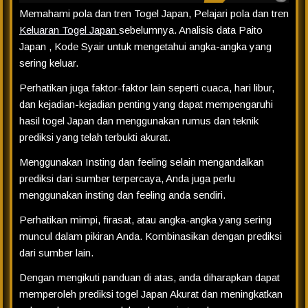
Memahami pola dan tren Togel Japan, Pelajari pola dan tren
Keluaran Togel Japan
sebelumnya. Analisis data Paito
Japan , Kode Syair untuk mengetahui angka-angka yang
sering keluar.
Perhatikan juga faktor-faktor lain seperti cuaca, hari libur,
dan kejadian-kejadian penting yang dapat mempengaruhi
hasil togel Japan dan menggunakan rumus dan teknik
prediksi yang telah terbukti akurat.
Menggunakan Insting dan feeling selain mengandalkan
prediksi dari sumber terpercaya, Anda juga perlu
menggunakan insting dan feeling anda sendiri.
Perhatikan mimpi, firasat, atau angka-angka yang sering
muncul dalam pikiran Anda. Kombinasikan dengan prediksi
dari sumber lain.
Dengan mengikuti panduan di atas, anda diharapkan dapat
memperoleh prediksi togel Japan Akurat dan meningkatkan