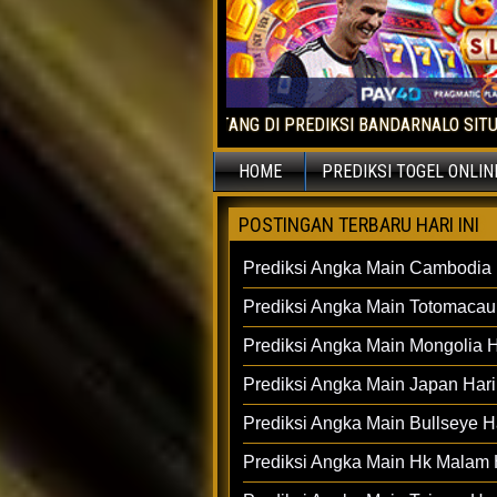
AMAT DATANG DI PREDIKSI BANDARNALO SITUS TOGEL RESMI BOCO
HOME
PREDIKSI TOGEL ONLINE
POSTINGAN TERBARU HARI INI
Prediksi Angka Main Cambodia 
Prediksi Angka Main Totomacau
Prediksi Angka Main Mongolia 
Prediksi Angka Main Japan Har
Prediksi Angka Main Bullseye H
Prediksi Angka Main Hk Malam 