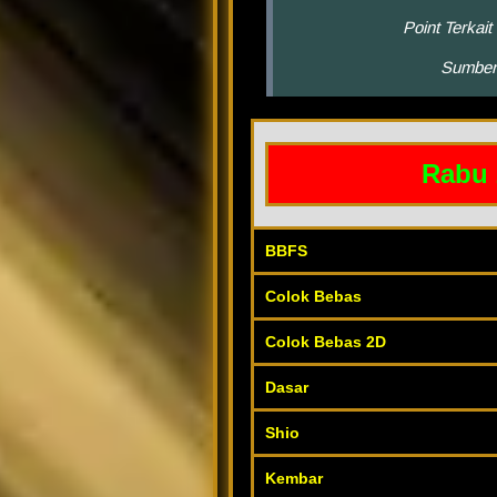
Point Terkait
Sumber
Rabu 
BBFS
Colok Bebas
Colok Bebas 2D
Dasar
Shio
Kembar