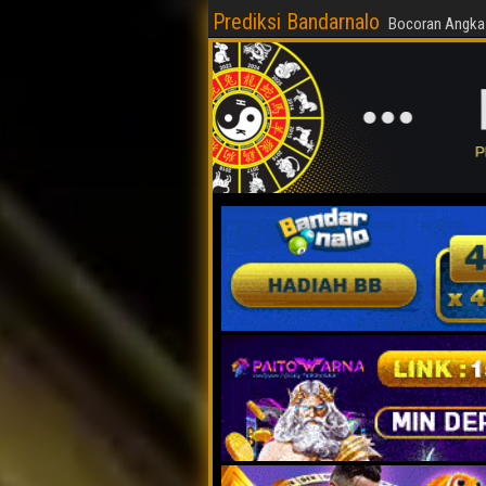
Prediksi Bandarnalo
Bocoran Angka 