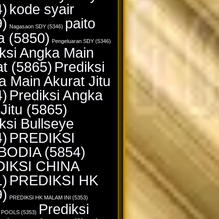
BANDARNALO. SALAM JACKPOT
4)
kode syair
9)
paito
Nagasaon SDY
(5346)
a
(5850)
Pengeluaran SDY
(5346)
ksi Angka Main
at
(5865)
Prediksi
 Main Akurat Jitu
4)
Prediksi Angka
Jitu
(5865)
ksi Bullseye
4)
PREDIKSI
BODIA
(5854)
IKSI CHINA
1)
PREDIKSI HK
9)
PREDIKSI HK MALAM INI
(5353)
Prediksi
K POOLS
(5353)