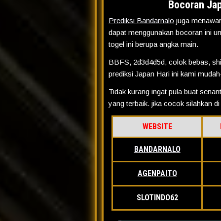
Bocoran Jap
Prediksi Bandarnalo
juga menawa
dapat menggunakan bocoran ini un
togel ini berupa angka main.
BBFS, 2d3d4d5d, colok bebas, shio 
prediksi Japan Hari ini kami mud
Tidak kurang ingat pula buat senan
yang terbaik. jika cocok silahkan di i
WEBSITE
BANDARNALO
AGENPAITO
SLOTINDO62