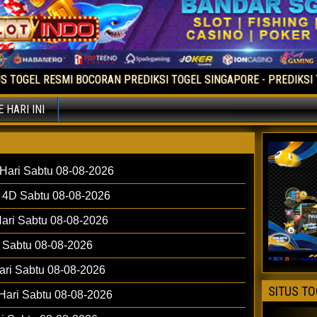
RAN PREDIKSI TOGEL SINGAPORE - PREDIKSI TOGEL SYDNEY - PR
 HARI INI
Hari Sabtu 08-08-2026
 4D Sabtu 08-08-2026
Hari Sabtu 08-08-2026
i Sabtu 08-08-2026
ari Sabtu 08-08-2026
SITUS TO
Hari Sabtu 08-08-2026