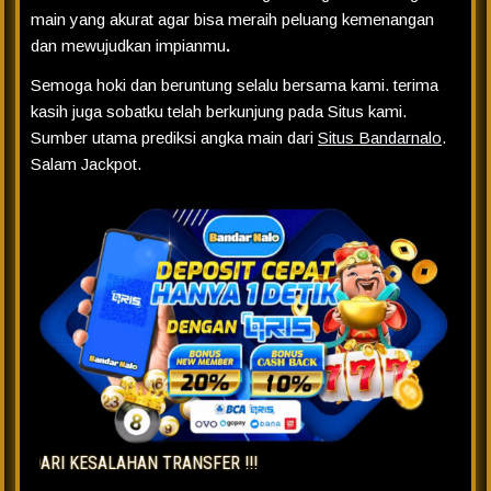
main yang akurat agar bisa meraih peluang kemenangan
dan mewujudkan impianmu
.
Semoga hoki dan beruntung selalu bersama kami. terima
kasih juga sobatku telah berkunjung pada Situs kami.
Sumber utama prediksi angka main dari
Situs Bandarnalo
.
Salam Jackpot.
ESALAHAN TRANSFER !!!