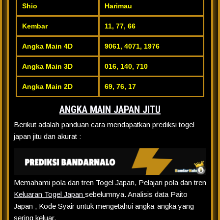
Shio
Harimau
Kembar
11, 77, 66
Angka Main 4D
9061, 4071, 1976
Angka Main 3D
016, 140, 710
Angka Main 2D
69, 76, 17
ANGKA MAIN JAPAN JITU
Berikut adalah panduan cara mendapatkan prediksi togel
japan jitu dan akurat :
Memahami pola dan tren Togel Japan, Pelajari pola dan tren
Keluaran Togel Japan
sebelumnya. Analisis data Paito
Japan , Kode Syair untuk mengetahui angka-angka yang
sering keluar.