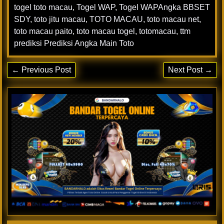
togel toto macau
,
Togel WAP
,
Togel WAPAngka BBSET
SDY
,
toto jitu macau
,
TOTO MACAU
,
toto macau net
,
toto macau paito
,
toto macau togel
,
totomacau
,
ttm
prediksi Prediksi Angka Main Toto
← Previous Post
Next Post →