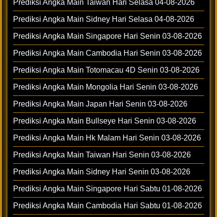
Prediksi Angka Main Taiwan Hari Selasa 04-08-2026
Prediksi Angka Main Sidney Hari Selasa 04-08-2026
Prediksi Angka Main Singapore Hari Senin 03-08-2026
Prediksi Angka Main Cambodia Hari Senin 03-08-2026
Prediksi Angka Main Totomacau 4D Senin 03-08-2026
Prediksi Angka Main Mongolia Hari Senin 03-08-2026
Prediksi Angka Main Japan Hari Senin 03-08-2026
Prediksi Angka Main Bullseye Hari Senin 03-08-2026
Prediksi Angka Main Hk Malam Hari Senin 03-08-2026
Prediksi Angka Main Taiwan Hari Senin 03-08-2026
Prediksi Angka Main Sidney Hari Senin 03-08-2026
Prediksi Angka Main Singapore Hari Sabtu 01-08-2026
Prediksi Angka Main Cambodia Hari Sabtu 01-08-2026