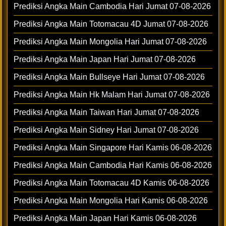
Prediksi Angka Main Cambodia Hari Jumat 07-08-2026
Prediksi Angka Main Totomacau 4D Jumat 07-08-2026
Prediksi Angka Main Mongolia Hari Jumat 07-08-2026
Prediksi Angka Main Japan Hari Jumat 07-08-2026
Prediksi Angka Main Bullseye Hari Jumat 07-08-2026
Prediksi Angka Main Hk Malam Hari Jumat 07-08-2026
Prediksi Angka Main Taiwan Hari Jumat 07-08-2026
Prediksi Angka Main Sidney Hari Jumat 07-08-2026
Prediksi Angka Main Singapore Hari Kamis 06-08-2026
Prediksi Angka Main Cambodia Hari Kamis 06-08-2026
Prediksi Angka Main Totomacau 4D Kamis 06-08-2026
Prediksi Angka Main Mongolia Hari Kamis 06-08-2026
Prediksi Angka Main Japan Hari Kamis 06-08-2026