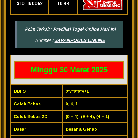
SLOTINDO62
10 RB
Point Terkait :
Prediksi Togel Online Hari Ini
Sumber :
JAPANPOOLS.ONLINE
Minggu 30 Maret 2025
BBFS
9*7*0*6*4+1
Colok Bebas
0, 4, 1
Colok Bebas 2D
(0 + 4), (9 + 4), (4 + 1)
Dasar
Besar & Genap