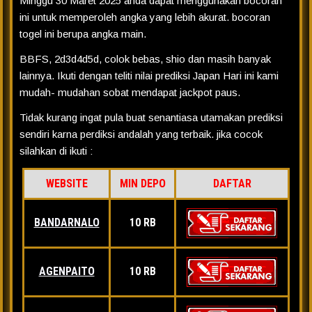
Minggu 30 Maret 2025 anda dapat menggunakan bocoran
ini untuk memperoleh angka yang lebih akurat. bocoran
togel ini berupa angka main.
BBFS, 2d3d4d5d, colok bebas, shio dan masih banyak
lainnya. Ikuti dengan teliti nilai prediksi Japan Hari ini kami
mudah- mudahan sobat mendapat jackpot paus.
Tidak kurang ingat pula buat senantiasa utamakan prediksi
sendiri karna perdiksi andalah yang terbaik. jika cocok
silahkan di ikuti :
WEBSITE
MIN DEPO
DAFTAR
BANDARNALO
10 RB
AGENPAITO
10 RB