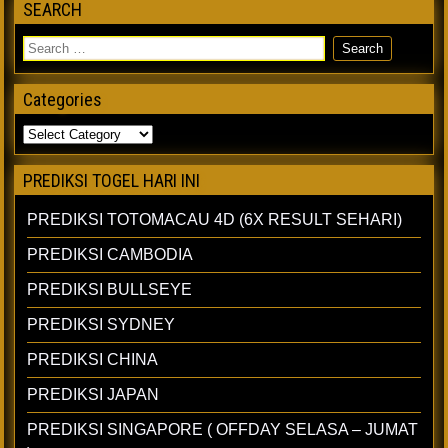
SEARCH
Categories
PREDIKSI TOGEL HARI INI
PREDIKSI TOTOMACAU 4D (6X RESULT SEHARI)
PREDIKSI CAMBODIA
PREDIKSI BULLSEYE
PREDIKSI SYDNEY
PREDIKSI CHINA
PREDIKSI JAPAN
PREDIKSI SINGAPORE ( OFFDAY SELASA – JUMAT