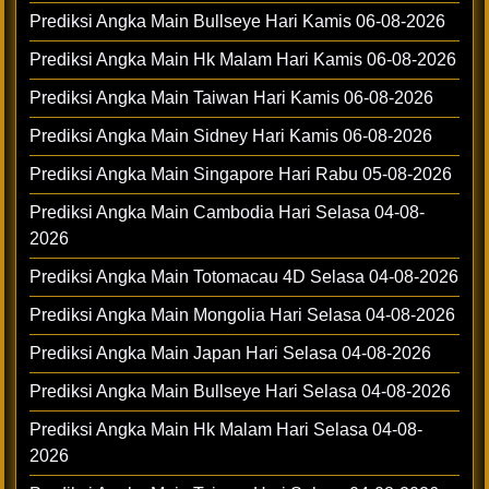
Prediksi Angka Main Bullseye Hari Kamis 06-08-2026
Prediksi Angka Main Hk Malam Hari Kamis 06-08-2026
Prediksi Angka Main Taiwan Hari Kamis 06-08-2026
Prediksi Angka Main Sidney Hari Kamis 06-08-2026
Prediksi Angka Main Singapore Hari Rabu 05-08-2026
Prediksi Angka Main Cambodia Hari Selasa 04-08-
2026
Prediksi Angka Main Totomacau 4D Selasa 04-08-2026
Prediksi Angka Main Mongolia Hari Selasa 04-08-2026
Prediksi Angka Main Japan Hari Selasa 04-08-2026
Prediksi Angka Main Bullseye Hari Selasa 04-08-2026
Prediksi Angka Main Hk Malam Hari Selasa 04-08-
2026