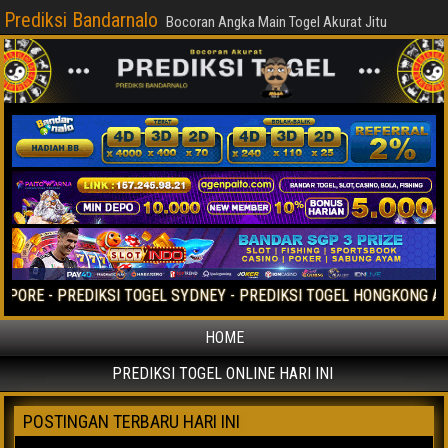
Prediksi Bandarnalo
Bocoran Angka Main Togel Akurat Jitu
EDIKSI TOGEL SYDNEY - PREDIKSI TOGEL HONGKONG ANGKA MAIN A
HOME
PREDIKSI TOGEL ONLINE HARI INI
POSTINGAN TERBARU HARI INI