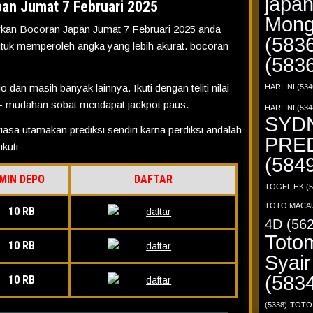
japa
an Jumat 7 Februari 2025
Mong
rkan
Bocoran Japan
Jumat 7 Februari 2025 anda
(583
tuk memperoleh angka yang lebih akurat. bocoran
(583
dan masih banyak lainnya. Ikuti dengan teliti nilai
HARI INI
(534
ah- mudahan sobat mendapat jackpot paus.
HARI INI
(534
SYD
tiasa utamakan prediksi sendiri karna perdiksi andalah
PRED
kuti :
(584
MIN DEPO
DAFTAR
TOGEL HK
(5
TOTO MACA
10 RB
4D
(562
Toto
10 RB
Syai
(583
10 RB
(5338)
TOTO