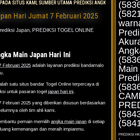
(583
MBER UTAMA PREDIKSI ANGKA MAIN DARI SITUS TOGEL ONLINE B
(582
apan Hari Jumat 7 Februari 2025
warn
Predi
rediksi Japan
,
PREDIKSI TOGEL ONLINE
Akur
Angka
ngka Main Japan Hari Ini
(583
7 Februari 2025
adalah layanan prediksi bandarnalo
Main 
u.
Predi
ah satu situs bandar Togel Online terpercaya di
(583
ksi untuk pasaran togel
japan hari ini
.
CAM
PRED
 Februari 2025 yang diberikan disusun berdasarkan
belumnya oleh tim ahli kami.
(584
(584
membantu pemain memilih
angka main japan
di setiap
peluang kemenangan dan meraih impianmu.
PREDIKSI H