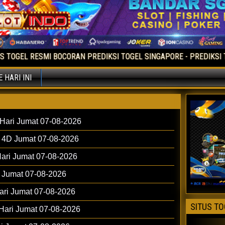
AN PREDIKSI TOGEL SINGAPORE - PREDIKSI TOGEL SYDNEY - PRE
 HARI INI
Hari Jumat 07-08-2026
 4D Jumat 07-08-2026
Hari Jumat 07-08-2026
i Jumat 07-08-2026
ari Jumat 07-08-2026
SITUS TO
Hari Jumat 07-08-2026