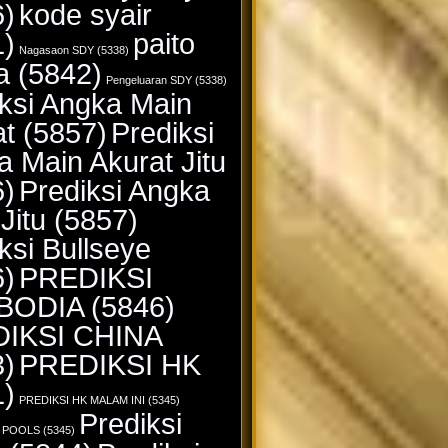
6)
kode syair
ANDARNALO. SALAM JACKPOT
1)
paito
Nagasaon SDY
(5338)
a
(5842)
Pengeluaran SDY
(5338)
ksi Angka Main
at
(5857)
Prediksi
 Main Akurat Jitu
6)
Prediksi Angka
Jitu
(5857)
ksi Bullseye
6)
PREDIKSI
BODIA
(5846)
IKSI CHINA
3)
PREDIKSI HK
1)
PREDIKSI HK MALAM INI
(5345)
Prediksi
K POOLS
(5345)