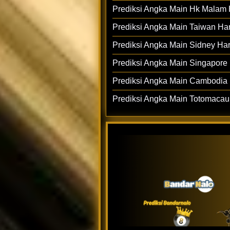
Prediksi Angka Main Hk Malam 
Prediksi Angka Main Taiwan Ha
Prediksi Angka Main Sidney Har
Prediksi Angka Main Singapore
Prediksi Angka Main Cambodia 
Prediksi Angka Main Totomacau