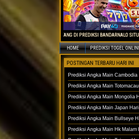
MAT DATANG DI PREDIKSI BANDARNALO SITUS TOGEL RESMI BOCOR
HOME
PREDIKSI TOGEL ONLINE
POSTINGAN TERBARU HARI INI
Prediksi Angka Main Cambodia 
Prediksi Angka Main Totomacau
Prediksi Angka Main Mongolia 
Prediksi Angka Main Japan Har
Prediksi Angka Main Bullseye H
Prediksi Angka Main Hk Malam 