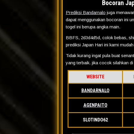
Bocoran Jap
Prediksi Bandarnalo
juga menawa
dapat menggunakan bocoran ini un
togel ini berupa angka main.
BBFS, 2d3d4d5d, colok bebas, shio 
prediksi Japan Hari ini kami mud
Tidak kurang ingat pula buat senan
yang terbaik. jika cocok silahkan di i
WEBSITE
BANDARNALO
AGENPAITO
SLOTINDO62