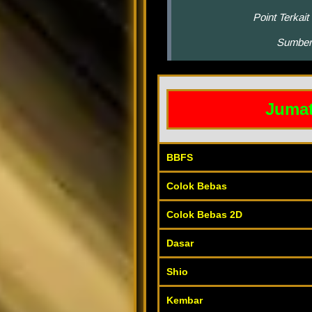
Point Terkait
Sumber
Jumat
BBFS
Colok Bebas
Colok Bebas 2D
Dasar
Shio
Kembar