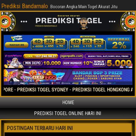
Prediksi Bandarnalo
Bocoran Angka Main Togel Akurat Jitu
IKSI TOGEL SYDNEY - PREDIKSI TOGEL HONGKONG ANGKA MAIN AK
HOME
PREDIKSI TOGEL ONLINE HARI INI
POSTINGAN TERBARU HARI INI