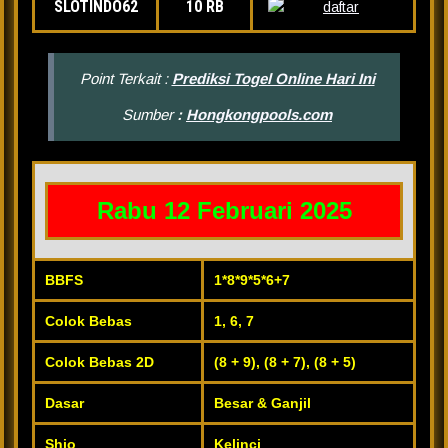
SLOTINDO62
10 RB
Point Terkait :
Prediksi Togel Online Hari Ini
Sumber
:
Hongkongpools.com
Rabu 12 Februari 2025
BBFS
1*8*9*5*6+7
Colok Bebas
1, 6, 7
Colok Bebas 2D
(8 + 9), (8 + 7), (8 + 5)
Dasar
Besar & Ganjil
Shio
Kelinci