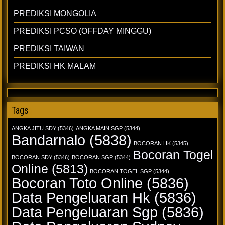
PREDIKSI MONGOLIA
PREDIKSI PCSO (OFFDAY MINGGU)
PREDIKSI TAIWAN
PREDIKSI HK MALAM
Tags
ANGKA JITU SDY
(5346)
ANGKA MAIN SGP
(5344)
Bandarnalo
(5838)
BOCORAN HK
(5345)
Bocoran Togel
BOCORAN SDY
(5346)
BOCORAN SGP
(5344)
Online
(5813)
BOCORAN TOGEL SGP
(5344)
Bocoran Toto Online
(5836)
Data Pengeluaran Hk
(5836)
Data Pengeluaran Sgp
(5836)