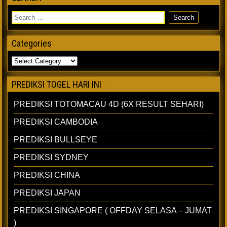
Categories
PREDIKSI TOGEL HARI INI
PREDIKSI TOTOMACAU 4D (6X RESULT SEHARI)
PREDIKSI CAMBODIA
PREDIKSI BULLSEYE
PREDIKSI SYDNEY
PREDIKSI CHINA
PREDIKSI JAPAN
PREDIKSI SINGAPORE ( OFFDAY SELASA – JUMAT
)