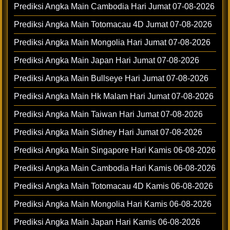
Prediksi Angka Main Cambodia Hari Jumat 07-08-2026
Prediksi Angka Main Totomacau 4D Jumat 07-08-2026
Prediksi Angka Main Mongolia Hari Jumat 07-08-2026
Prediksi Angka Main Japan Hari Jumat 07-08-2026
Prediksi Angka Main Bullseye Hari Jumat 07-08-2026
Prediksi Angka Main Hk Malam Hari Jumat 07-08-2026
Prediksi Angka Main Taiwan Hari Jumat 07-08-2026
Prediksi Angka Main Sidney Hari Jumat 07-08-2026
Prediksi Angka Main Singapore Hari Kamis 06-08-2026
Prediksi Angka Main Cambodia Hari Kamis 06-08-2026
Prediksi Angka Main Totomacau 4D Kamis 06-08-2026
Prediksi Angka Main Mongolia Hari Kamis 06-08-2026
Prediksi Angka Main Japan Hari Kamis 06-08-2026