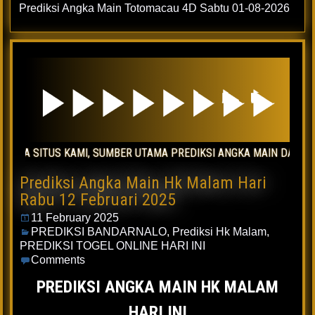
Prediksi Angka Main Totomacau 4D Sabtu 01-08-2026
KAMI, SUMBER UTAMA PREDIKSI ANGKA MAIN DARI SITUS TOGEL 
Prediksi Angka Main Hk Malam Hari
Rabu 12 Februari 2025
11 February 2025
PREDIKSI BANDARNALO
,
Prediksi Hk Malam
,
PREDIKSI TOGEL ONLINE HARI INI
Comments
PREDIKSI ANGKA MAIN HK MALAM
HARI INI