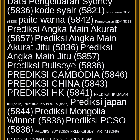
Data Pengeluaran Sydney
(5836)
kode syair
(5821)
Nagasaon SDY
paito warna
(5842)
(5338)
Pengeluaran SDY
(5338)
Prediksi Angka Main Akurat
(5857)
Prediksi Angka Main
Akurat Jitu
(5836)
Prediksi
Angka Main Jitu
(5857)
Prediksi Bullseye
(5836)
PREDIKSI CAMBODIA
(5846)
PREDIKSI CHINA
(5843)
PREDIKSI HK
(5841)
PREDIKSI HK MALAM
Prediksi japan
INI
(5345)
PREDIKSI HK POOLS
(5345)
(5844)
Prediksi Mongolia
Winner
(5836)
Prediksi PCSO
(5836)
PREDIKSI SDY
(5353)
PREDIKSI SDY HARI INI
(5346)
PREDIKSI SGP
(5344)
PREDIKSI SGP HARI INI
(5344)