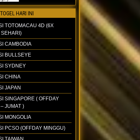
 TOGEL HARI INI
SI TOTOMACAU 4D (6X
 SEHARI)
SI CAMBODIA
SI BULLSEYE
SI SYDNEY
SI CHINA
SI JAPAN
SI SINGAPORE ( OFFDAY
– JUMAT )
SI MONGOLIA
SI PCSO (OFFDAY MINGGU)
SI TAIWAN