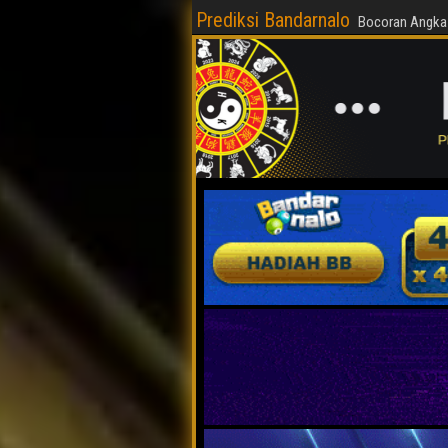
Prediksi Bandarnalo
Bocoran Angka 