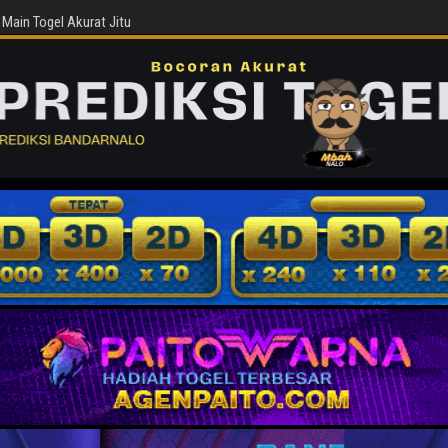
Main Togel Akurat Jitu