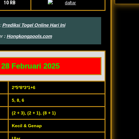
10 RB
 :
Prediksi Togel Online Hari Ini
r
:
Hongkongpools.com
28 Februari 2025
2*5*8*3*1+6
5, 8, 6
(2 + 3), (2 + 1), (8 + 1)
Kecil & Genap
Ular