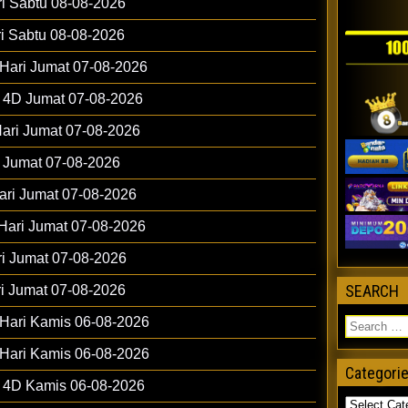
ri Sabtu 08-08-2026
i Sabtu 08-08-2026
Hari Jumat 07-08-2026
 4D Jumat 07-08-2026
Hari Jumat 07-08-2026
i Jumat 07-08-2026
ari Jumat 07-08-2026
Hari Jumat 07-08-2026
ri Jumat 07-08-2026
SEARCH
ri Jumat 07-08-2026
 Hari Kamis 06-08-2026
Hari Kamis 06-08-2026
Categori
u 4D Kamis 06-08-2026