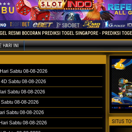
N PREDIKSI TOGEL SINGAPORE - PREDIKSI TOGEL SYDNEY - PRED
 HARI INI
Hari Sabtu 08-08-2026
 4D Sabtu 08-08-2026
Hari Sabtu 08-08-2026
i Sabtu 08-08-2026
ari Sabtu 08-08-2026
SITUS TO
Hari Sabtu 08-08-2026