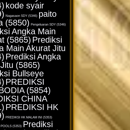
ANDARNALO. SALAM JACKPOT
4)
kode syair
9)
paito
Nagasaon SDY
(5346)
a
(5850)
Pengeluaran SDY
(5346)
ksi Angka Main
at
(5865)
Prediksi
 Main Akurat Jitu
4)
Prediksi Angka
Jitu
(5865)
ksi Bullseye
4)
PREDIKSI
BODIA
(5854)
IKSI CHINA
1)
PREDIKSI HK
9)
PREDIKSI HK MALAM INI
(5353)
Prediksi
K POOLS
(5353)