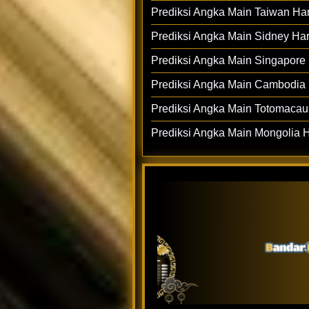
Prediksi Angka Main Taiwan Ha
Prediksi Angka Main Sidney Har
Prediksi Angka Main Singapore
Prediksi Angka Main Cambodia 
Prediksi Angka Main Totomacau
Prediksi Angka Main Mongolia 