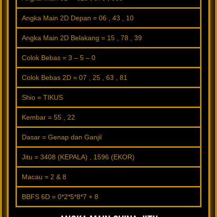
Angka Main 2D Depan = 06 , 43 , 10
Angka Main 2D Belakang = 15 , 78 , 39
Colok Bebas = 3 – 5 – 0
Colok Bebas 2D = 07 , 25 , 63 , 81
Shio = TIKUS
Kembar = 55 , 22
Dasar = Genap dan Ganjil
Jitu = 3408 (KEPALA) , 1596 (EKOR)
Macau = 2 & 8
BBFS 6D = 0*2*5*8*7 + 8