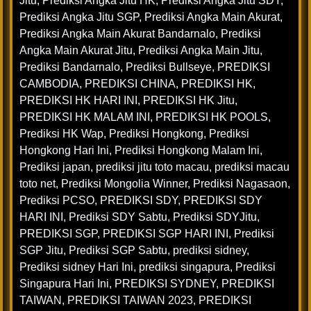
Jitu
,
Prediksi Angka Jitu HK
,
Prediksi Angka Jitu SDY
,
Prediksi Angka Jitu SGP
,
Prediksi Angka Main Akurat
,
Prediksi Angka Main Akurat Bandarnalo
,
Prediksi
Angka Main Akurat Jitu
,
Prediksi Angka Main Jitu
,
Prediksi Bandarnalo
,
Prediksi Bullseye
,
PREDIKSI
CAMBODIA
,
PREDIKSI CHINA
,
PREDIKSI HK
,
PREDIKSI HK HARI INI
,
PREDIKSI HK Jitu
,
PREDIKSI HK MALAM INI
,
PREDIKSI HK POOLS
,
Prediksi HK Wap
,
Prediksi Hongkong
,
Prediksi
Hongkong Hari Ini
,
Prediksi Hongkong Malam Ini
,
Prediksi japan
,
prediksi jitu toto macau
,
prediksi macau
toto net
,
Prediksi Mongolia Winner
,
Prediksi Nagasaon
,
Prediksi PCSO
,
PREDIKSI SDY
,
PREDIKSI SDY
HARI INI
,
Prediksi SDY Sabtu
,
Prediksi SDYJitu
,
PREDIKSI SGP
,
PREDIKSI SGP HARI INI
,
Prediksi
SGP Jitu
,
Prediksi SGP Sabtu
,
prediksi sidney
,
Prediksi sidney Hari Ini
,
prediksi singapura
,
Prediksi
Singapura Hari Ini
,
PREDIKSI SYDNEY
,
PREDIKSI
TAIWAN
,
PREDIKSI TAIWAN 2023
,
PREDIKSI