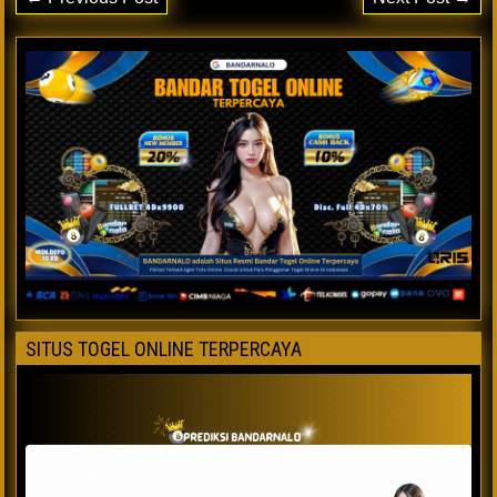
SITUS TOGEL ONLINE TERPERCAYA