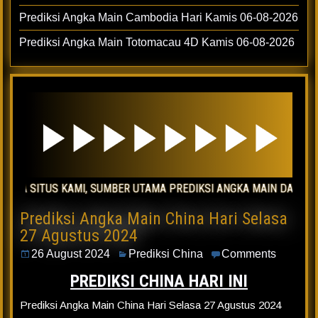
Prediksi Angka Main Cambodia Hari Kamis 06-08-2026
Prediksi Angka Main Totomacau 4D Kamis 06-08-2026
KAMI, SUMBER UTAMA PREDIKSI ANGKA MAIN DARI SITUS TOGEL 
Prediksi Angka Main China Hari Selasa
27 Agustus 2024
26 August 2024
Prediksi China
Comments
PREDIKSI CHINA HARI INI
Prediksi Angka Main China Hari Selasa 27 Agustus 2024