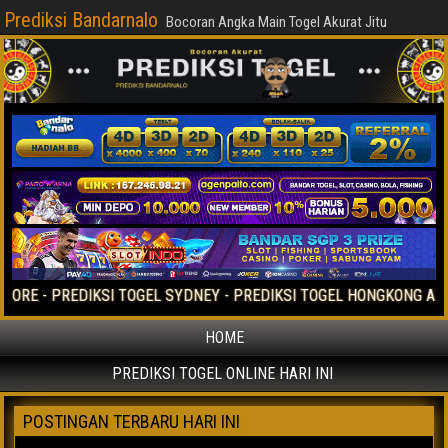
Prediksi Bandarnalo
Bocoran Angka Main Togel Akurat Jitu
IKSI TOGEL SYDNEY - PREDIKSI TOGEL HONGKONG ANGKA MAIN AKU
HOME
PREDIKSI TOGEL ONLINE HARI INI
POSTINGAN TERBARU HARI INI