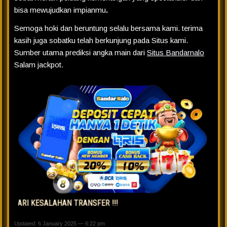
bisa mewujudkan impianmu
.
Semoga hoki dan beruntung selalu bersama kami. terima
kasih juga sobatku telah berkunjung pada Situs kami.
Sumber utama prediksi angka main dari
Situs Bandarnalo
Salam jackpot.
ESALAHAN TRANSFER !!!
Updated: 6 January 2025 — 6:22 pm