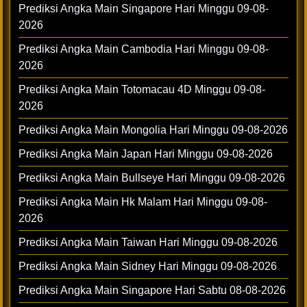
Prediksi Angka Main Singapore Hari Minggu 09-08-
2026
Prediksi Angka Main Cambodia Hari Minggu 09-08-
2026
Prediksi Angka Main Totomacau 4D Minggu 09-08-
2026
Prediksi Angka Main Mongolia Hari Minggu 09-08-2026
Prediksi Angka Main Japan Hari Minggu 09-08-2026
Prediksi Angka Main Bullseye Hari Minggu 09-08-2026
Prediksi Angka Main Hk Malam Hari Minggu 09-08-
2026
Prediksi Angka Main Taiwan Hari Minggu 09-08-2026
Prediksi Angka Main Sidney Hari Minggu 09-08-2026
Prediksi Angka Main Singapore Hari Sabtu 08-08-2026