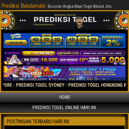
Prediksi Bandarnalo
Bocoran Angka Main Togel Akurat Jitu
EDIKSI TOGEL SYDNEY - PREDIKSI TOGEL HONGKONG ANGKA MAIN A
HOME
PREDIKSI TOGEL ONLINE HARI INI
POSTINGAN TERBARU HARI INI