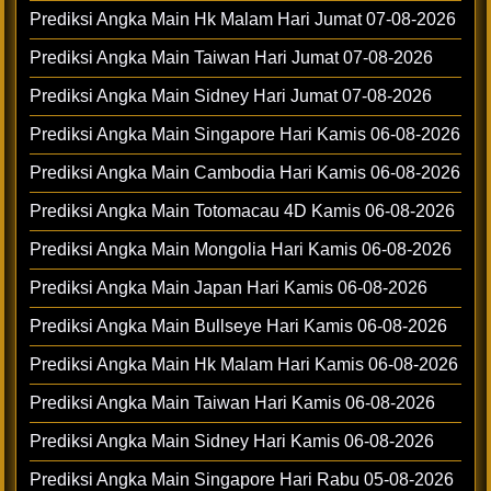
Prediksi Angka Main Hk Malam Hari Jumat 07-08-2026
Prediksi Angka Main Taiwan Hari Jumat 07-08-2026
Prediksi Angka Main Sidney Hari Jumat 07-08-2026
Prediksi Angka Main Singapore Hari Kamis 06-08-2026
Prediksi Angka Main Cambodia Hari Kamis 06-08-2026
Prediksi Angka Main Totomacau 4D Kamis 06-08-2026
Prediksi Angka Main Mongolia Hari Kamis 06-08-2026
Prediksi Angka Main Japan Hari Kamis 06-08-2026
Prediksi Angka Main Bullseye Hari Kamis 06-08-2026
Prediksi Angka Main Hk Malam Hari Kamis 06-08-2026
Prediksi Angka Main Taiwan Hari Kamis 06-08-2026
Prediksi Angka Main Sidney Hari Kamis 06-08-2026
Prediksi Angka Main Singapore Hari Rabu 05-08-2026