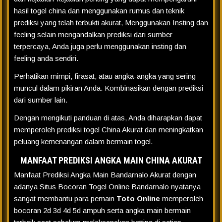
hasil togel china dan menggunakan rumus dan teknik
prediksi yang telah terbukti akurat, Menggunakan Insting dan
feeling selain mengandalkan prediksi dari sumber
terpercaya, Anda juga perlu menggunakan insting dan
feeling anda sendiri.
Perhatikan mimpi, firasat, atau angka-angka yang sering
muncul dalam pikiran Anda. Kombinasikan dengan prediksi
dari sumber lain.
Dengan mengikuti panduan di atas, Anda diharapkan dapat
memperoleh prediksi togel China Akurat dan meningkatkan
peluang kemenangan dalam bermain togel.
MANFAAT PREDIKSI ANGKA MAIN CHINA AKURAT
Manfaat Prediksi Angka Main Bandarnalo Akurat dengan
adanya Situs Bocoran Togel Online Bandarnalo nyatanya
sangat membantu para pemain
Toto Online
memperoleh
bocoran 2d 3d 4d 5d ampuh serta angka main bermain