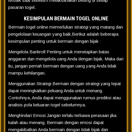
terbaik saat sebelum melaksanakan betting di setiap
pasaran togel.
KESIMPULAN BERMAIN TOGEL ONLINE
Bermain togel online memerlukan strategi yang matang dan
pengelolaan keuangan yang baik.Berikut adalah beberapa
kesimpulan penting untuk bermain dengan bijak :
Mengelola Bankroll Penting untuk menetapkan batas
anggaran dan mengelola uang Anda dengan bijak. Maka dari
itu, jangan pernah bermain dengan uang yang Anda tidak
mampu kehilangan.
Menggunakan Strategi Bermain dengan strategi yang tepat
dapat meningkatkan peluang Anda untuk menang.
Contohnya, Anda dapat menggunakan rumus prediksi atau
analisis pola keluaran togel sebelumnya.
Menghindari Emosi Jangan terlalu terbawa perasaan jika
kalah atau menang. Bermain dengan emosi dapat
mengakibatkan Anda bermain dengan tidak bijak dan