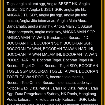
Tags:
angka akurat sgp
,
Angka BBSET HK
,
Angka
BBSET SDY
,
Angka BBSET SGP
,
angka jitu hk
,
ANGKA JITU SDY
,
angka jitu sgp
,
angka jitu toto
macau
,
Angka Jitu totomacau
,
Angka Main Akurat
Bandarnalo
,
angka main hk
,
Angka Main Jitu Akurat
Singaporepools
,
angka main sdy
,
ANGKA MAIN SGP
,
ANGKA MAIN TAIWAN
,
Bandarnalo
,
Bocoran 4D
,
BOCORAN HK
,
BOCORAN SDY
,
BOCORAN SGP
,
BOCORAN TAIWAN
,
BOCORAN TAIWAN HARI INI
,
BOCORAN TAIWAN MALAM INI
,
BOCORAN TAIWAN
POOLS HARI INI
,
Bocoran Togel
,
Bocoran Togel HK
,
Bocoran Togel Online
,
Bocoran Togel SDY
,
BOCORAN
TOGEL SGP
,
BOCORAN TOGEL TAIWAN
,
BOCORAN
TOGEL TAIWAN POOLS
,
bocoran toto macau
,
Bocoran Toto Online
,
Bocoran totomacau
,
code syair
hk togel wap
,
Data Pengeluaran Hk
,
Data Pengeluaran
Sgp
,
Data Pengeluaran Sydney
,
HK Pools
,
Hongkong
Pools
,
keluaran hk
,
keluaran sdy
,
Keluaran SGP
,
kode