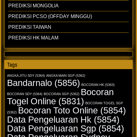
PREDIKSI MONGOLIA
PREDIKSI PCSO (OFFDAY MINGGU)
PREDIKSI TAIWAN
PREDIKSI HK MALAM
Tags
ANGKA JITU SDY
(5364)
ANGKA MAIN SGP
(5362)
Bandarnalo
(5856)
BOCORAN HK
(5363)
Bocoran
BOCORAN SDY
(5364)
BOCORAN SGP
(5362)
Togel Online
(5831)
BOCORAN TOGEL SGP
Bocoran Toto Online
(5854)
(5362)
Data Pengeluaran Hk
(5854)
Data Pengeluaran Sgp
(5854)