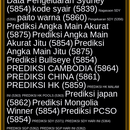
Data Pengeluaran Sydney
(5854)
kode syair
(5839)
Nagasaon SDY
paito warna
(5860)
(5356)
Pengeluaran SDY
(5356)
Prediksi Angka Main Akurat
(5875)
Prediksi Angka Main
Akurat Jitu
(5854)
Prediksi
Angka Main Jitu
(5875)
Prediksi Bullseye
(5854)
PREDIKSI CAMBODIA
(5864)
PREDIKSI CHINA
(5861)
PREDIKSI HK
(5859)
PREDIKSI HK MALAM
Prediksi japan
INI
(5363)
PREDIKSI HK POOLS
(5363)
(5862)
Prediksi Mongolia
Winner
(5854)
Prediksi PCSO
(5854)
PREDIKSI SDY
(5371)
PREDIKSI SDY HARI INI
(5364)
PREDIKSI SGP
(5362)
PREDIKSI SGP HARI INI
(5362)