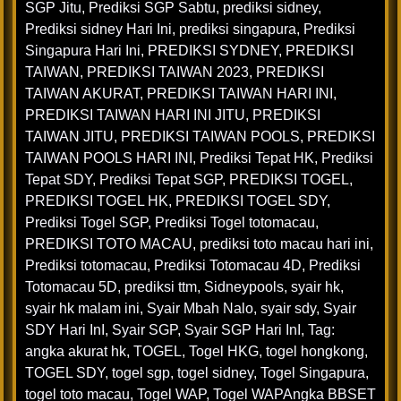
SGP Jitu
,
Prediksi SGP Sabtu
,
prediksi sidney
,
Prediksi sidney Hari Ini
,
prediksi singapura
,
Prediksi
Singapura Hari Ini
,
PREDIKSI SYDNEY
,
PREDIKSI
TAIWAN
,
PREDIKSI TAIWAN 2023
,
PREDIKSI
TAIWAN AKURAT
,
PREDIKSI TAIWAN HARI INI
,
PREDIKSI TAIWAN HARI INI JITU
,
PREDIKSI
TAIWAN JITU
,
PREDIKSI TAIWAN POOLS
,
PREDIKSI
TAIWAN POOLS HARI INI
,
Prediksi Tepat HK
,
Prediksi
Tepat SDY
,
Prediksi Tepat SGP
,
PREDIKSI TOGEL
,
PREDIKSI TOGEL HK
,
PREDIKSI TOGEL SDY
,
Prediksi Togel SGP
,
Prediksi Togel totomacau
,
PREDIKSI TOTO MACAU
,
prediksi toto macau hari ini
,
Prediksi totomacau
,
Prediksi Totomacau 4D
,
Prediksi
Totomacau 5D
,
prediksi ttm
,
Sidneypools
,
syair hk
,
syair hk malam ini
,
Syair Mbah Nalo
,
syair sdy
,
Syair
SDY Hari InI
,
Syair SGP
,
Syair SGP Hari InI
,
Tag:
angka akurat hk
,
TOGEL
,
Togel HKG
,
togel hongkong
,
TOGEL SDY
,
togel sgp
,
togel sidney
,
Togel Singapura
,
togel toto macau
,
Togel WAP
,
Togel WAPAngka BBSET