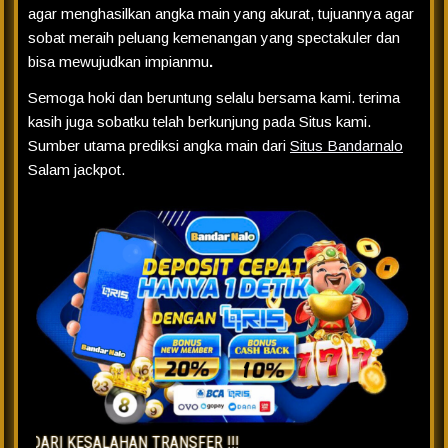
agar menghasilkan angka main yang akurat, tujuannya agar
sobat meraih peluang kemenangan yang spectakuler dan
bisa mewujudkan impianmu
.
Semoga hoki dan beruntung selalu bersama kami. terima
kasih juga sobatku telah berkunjung pada Situs kami.
Sumber utama prediksi angka main dari
Situs Bandarnalo
Salam jackpot.
ESALAHAN TRANSFER !!!