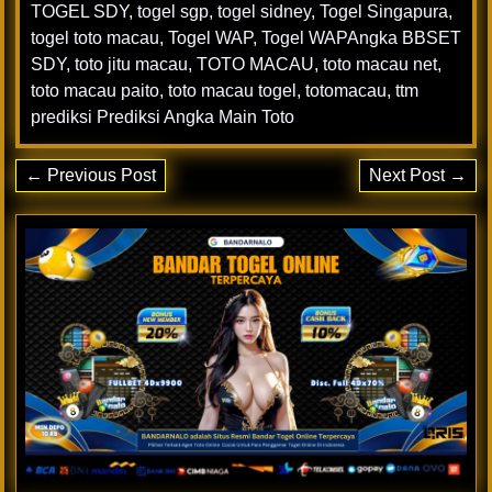
TOGEL SDY
,
togel sgp
,
togel sidney
,
Togel Singapura
,
togel toto macau
,
Togel WAP
,
Togel WAPAngka BBSET
SDY
,
toto jitu macau
,
TOTO MACAU
,
toto macau net
,
toto macau paito
,
toto macau togel
,
totomacau
,
ttm
prediksi Prediksi Angka Main Toto
← Previous Post
Next Post →