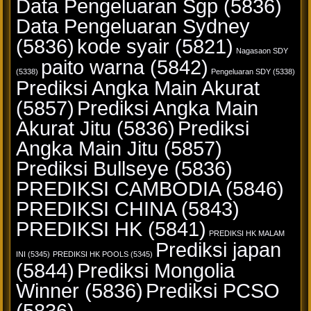
Data Pengeluaran Sgp
(5836)
Data Pengeluaran Sydney
(5836)
kode syair
(5821)
Nagasaon SDY
paito warna
(5842)
(5338)
Pengeluaran SDY
(5338)
Prediksi Angka Main Akurat
(5857)
Prediksi Angka Main
Akurat Jitu
(5836)
Prediksi
Angka Main Jitu
(5857)
Prediksi Bullseye
(5836)
PREDIKSI CAMBODIA
(5846)
PREDIKSI CHINA
(5843)
PREDIKSI HK
(5841)
PREDIKSI HK MALAM
Prediksi japan
INI
(5345)
PREDIKSI HK POOLS
(5345)
(5844)
Prediksi Mongolia
Winner
(5836)
Prediksi PCSO
(5836)