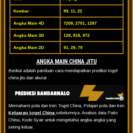
Kembar
99, 11, 22
Angka Main 4D
7208, 2701, 1287
Angka Main 3D
128, 918, 972
Angka Main 2D
91, 29, 79
ANGKA MAIN CHINA JITU
Berikut adalah panduan cara mendapatkan prediksi togel
china jitu dan akurat :
Memahami pola dan tren Togel China, Pelajari pola dan tren
Keluaran togel China
sebelumnya. Analisis data Paito
China, Kode Syair untuk mengetahui angka-angka yang
sering keluar.