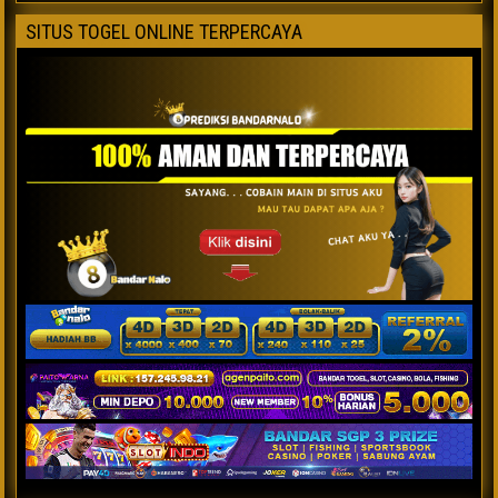
SITUS TOGEL ONLINE TERPERCAYA