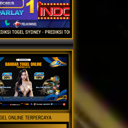
- PREDIKSI TOGEL HONGKONG ANGKA MAIN AKURAT JITU & TERBAI
GEL ONLINE TERPERCAYA