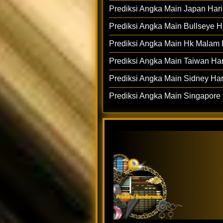
Prediksi Angka Main Japan Har
Prediksi Angka Main Bullseye H
Prediksi Angka Main Hk Malam 
Prediksi Angka Main Taiwan Ha
Prediksi Angka Main Sidney Har
Prediksi Angka Main Singapore