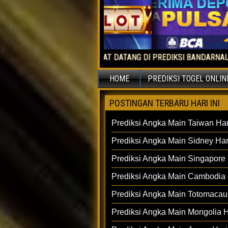
SELAMAT DATANG DI PREDIKSI BANDARNALO SITUS TOGEL RESMI
HOME
PREDIKSI TOGEL ONLINE
POSTINGAN TERBARU HARI INI
Prediksi Angka Main Taiwan Ha
Prediksi Angka Main Sidney Ha
Prediksi Angka Main Singapore
Prediksi Angka Main Cambodia 
Prediksi Angka Main Totomacau
Prediksi Angka Main Mongolia 