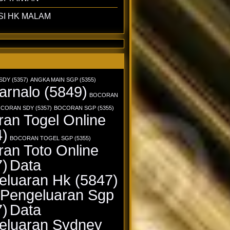
SI HK MALAM
 SDY
(5357)
ANGKA MAIN SGP
(5355)
arnalo
(5849)
BOCORAN
OCORAN SDY
(5357)
BOCORAN SGP
(5355)
ran Togel Online
4)
BOCORAN TOGEL SGP
(5355)
an Toto Online
7)
Data
eluaran Hk
(5847)
 Pengeluaran Sgp
7)
Data
eluaran Sydney