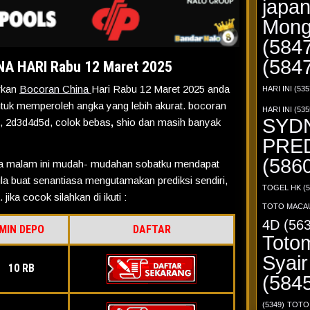
japa
Mong
(584
(584
A HARI Rabu 12 Maret 2025
rkan
Bocoran China
Hari Rabu 12 Maret 2025 anda
HARI INI
(535
tuk memperoleh angka yang lebih akurat. bocoran
HARI INI
(535
SYD
S, 2d3d4d5d, colok bebas
,
shio dan masih banyak
PRED
(586
 China malam ini mudah- mudahan sobatku mendapat
ula buat senantiasa mengutamakan prediksi sendiri,
TOGEL HK
(5
jika cocok silahkan di ikuti :
TOTO MACA
4D
(563
MIN DEPO
DAFTAR
Toto
Syai
10 RB
(584
(5349)
TOTO