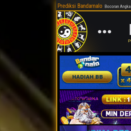
Prediksi Bandarnalo
Bocoran Angka 