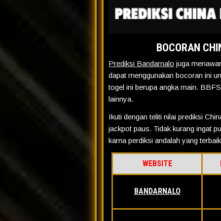
BOCORAN CHIN
Prediksi Bandarnalo
juga menawa
dapat menggunakan bocoran ini un
togel ini berupa angka main. BBF
lainnya.
Ikuti dengan teliti nilai prediksi
jackpot paus. Tidak kurang ingat p
karna perdiksi andalah yang terbaik. 
WEBSITE
BANDARNALO