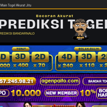
Main Togel Akurat Jitu