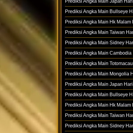
Prediksi Angka Main Japan Har
Prediksi Angka Main Bullseye H
Prediksi Angka Main Hk Malam 
Prediksi Angka Main Taiwan Ha
Prediksi Angka Main Sidney Har
Prediksi Angka Main Cambodia 
Prediksi Angka Main Totomacau
Prediksi Angka Main Mongolia 
Prediksi Angka Main Japan Har
Prediksi Angka Main Bullseye H
Prediksi Angka Main Hk Malam 
Prediksi Angka Main Taiwan Ha
Prediksi Angka Main Sidney Ha