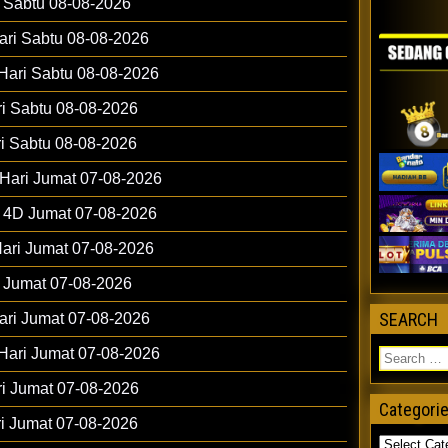
i Sabtu 08-08-2026
ari Sabtu 08-08-2026
Hari Sabtu 08-08-2026
ri Sabtu 08-08-2026
i Sabtu 08-08-2026
Hari Jumat 07-08-2026
 4D Jumat 07-08-2026
Hari Jumat 07-08-2026
i Jumat 07-08-2026
SEARCH
ari Jumat 07-08-2026
Hari Jumat 07-08-2026
ri Jumat 07-08-2026
Categori
ri Jumat 07-08-2026