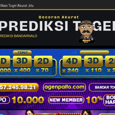
Main Togel Akurat Jitu