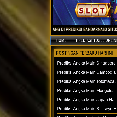
MAT DATANG DI PREDIKSI BANDARNALO SITUS TOGEL RESMI BOCOR
HOME
PREDIKSI TOGEL ONLINE
POSTINGAN TERBARU HARI INI
Prediksi Angka Main Singapore
Prediksi Angka Main Cambodia 
Prediksi Angka Main Totomaca
Prediksi Angka Main Mongolia 
Prediksi Angka Main Japan Har
Prediksi Angka Main Bullseye H