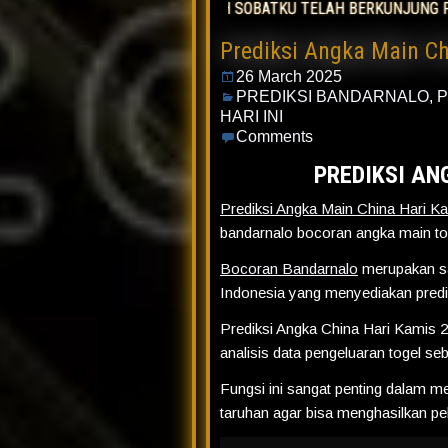
ERIMA KASIH SOBATKU TELAH BERKUNJUNG PADA SITUS KAMI, SU
Prediksi Angka Main C
26 March 2025
PREDIKSI BANDARNALO
,
P
HARI INI
Comments
PREDIKSI AN
Prediksi Angka Main China Hari K
bandarnalo bocoran angka main toge
Bocoran Bandarnalo
merupakan sal
Indonesia yang menyediakan predi
Prediksi Angka China Hari Kamis 2
analisis data pengeluaran togel se
Fungsi ini sangat penting dalam 
taruhan agar bisa menghasilkan 