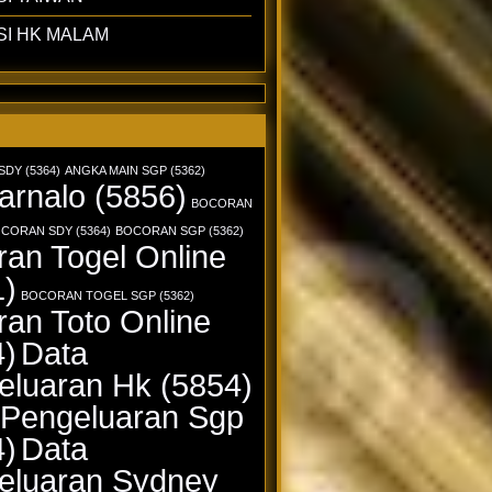
SI HK MALAM
 SDY
(5364)
ANGKA MAIN SGP
(5362)
arnalo
(5856)
BOCORAN
OCORAN SDY
(5364)
BOCORAN SGP
(5362)
ran Togel Online
1)
BOCORAN TOGEL SGP
(5362)
an Toto Online
4)
Data
eluaran Hk
(5854)
 Pengeluaran Sgp
4)
Data
eluaran Sydney