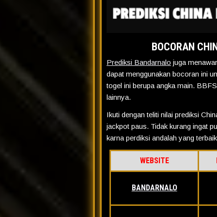
BOCORAN CHINA
Prediksi Bandarnalo
juga menawa
dapat menggunakan bocoran ini un
togel ini berupa angka main. BBF
lainnya.
Ikuti dengan teliti nilai prediksi
jackpot paus. Tidak kurang ingat p
karna perdiksi andalah yang terbaik. 
WEBSITE
BANDARNALO