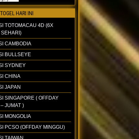
 TOGEL HARI INI
SI TOTOMACAU 4D (6X
 SEHARI)
SI CAMBODIA
SI BULLSEYE
SI SYDNEY
SI CHINA
SI JAPAN
SI SINGAPORE ( OFFDAY
– JUMAT )
SI MONGOLIA
SI PCSO (OFFDAY MINGGU)
SI TAIWAN