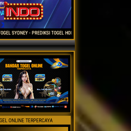
IKSI TOGEL HONGKONG ANGKA MAIN AKURAT JITU & TERBAIK.
GEL ONLINE TERPERCAYA