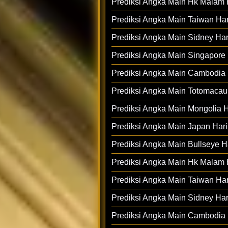
Prediksi Angka Main Hk Malam 
Prediksi Angka Main Taiwan Ha
Prediksi Angka Main Sidney Ha
Prediksi Angka Main Singapore
Prediksi Angka Main Cambodia 
Prediksi Angka Main Totomacau
Prediksi Angka Main Mongolia 
Prediksi Angka Main Japan Har
Prediksi Angka Main Bullseye H
Prediksi Angka Main Hk Malam 
Prediksi Angka Main Taiwan Ha
Prediksi Angka Main Sidney Har
Prediksi Angka Main Cambodia 