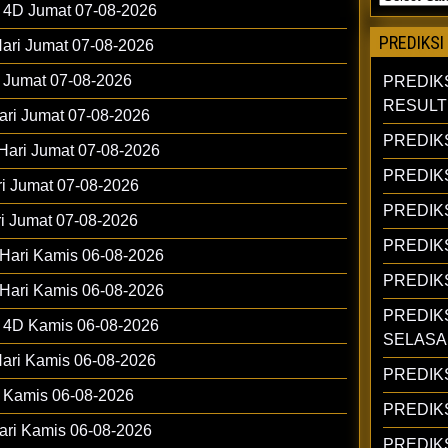
 4D Jumat 07-08-2026
PREDIKSI
Hari Jumat 07-08-2026
i Jumat 07-08-2026
PREDIK
RESULT
ari Jumat 07-08-2026
PREDIK
Hari Jumat 07-08-2026
PREDIK
ri Jumat 07-08-2026
PREDIK
ri Jumat 07-08-2026
PREDIK
 Hari Kamis 06-08-2026
PREDIK
Hari Kamis 06-08-2026
PREDIK
u 4D Kamis 06-08-2026
SELASA 
Hari Kamis 06-08-2026
PREDIK
i Kamis 06-08-2026
PREDIK
ari Kamis 06-08-2026
PREDIK