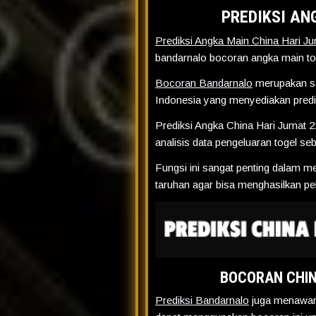
PREDIKSI AN
Prediksi Angka Main China Hari J
bandarnalo bocoran angka main toge
Bocoran Bandarnalo
merupakan sal
Indonesia yang menyediakan predi
Prediksi Angka China Hari Jumat 2
analisis data pengeluaran togel se
Fungsi ini sangat penting dalam 
taruhan agar bisa menghasilkan 
BOCORAN CHINA
Prediksi Bandarnalo
juga menawa