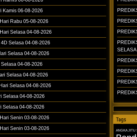
PREDIK
ri Kamis 06-08-2026
PREDIK
 Hari Rabu 05-08-2026
PREDIK
Hari Selasa 04-08-2026
PREDIK
 4D Selasa 04-08-2026
SELASA 
Hari Selasa 04-08-2026
PREDIK
i Selasa 04-08-2026
PREDIK
ari Selasa 04-08-2026
PREDIK
Hari Selasa 04-08-2026
PREDIK
ri Selasa 04-08-2026
i Selasa 04-08-2026
 Hari Senin 03-08-2026
Tags
Hari Senin 03-08-2026
ANGKA JITU