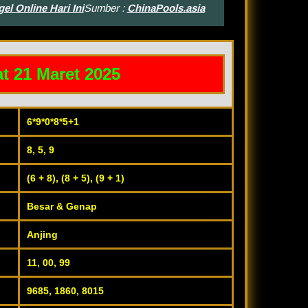
el Online Hari Ini
Sumber :
ChinaPools.asia
t 21 Maret 2025
6*9*0*8*5+1
8, 5, 9
(6 + 8), (8 + 5), (9 + 1)
Besar & Genap
Anjing
11, 00, 99
9685, 1860, 8015