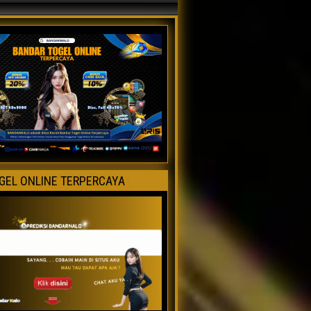
GEL ONLINE TERPERCAYA