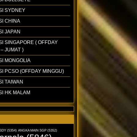
SI SYDNEY
SI CHINA
SI JAPAN
SI SINGAPORE ( OFFDAY
– JUMAT )
SI MONGOLIA
SI PCSO (OFFDAY MINGGU)
SI TAIWAN
SI HK MALAM
 SDY
(5354)
ANGKA MAIN SGP
(5352)