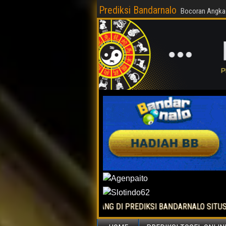
Prediksi Bandarnalo
Bocoran Angka 
MAT DATANG DI PREDIKSI BANDARNALO SITUS TOGEL RESMI BOCOR