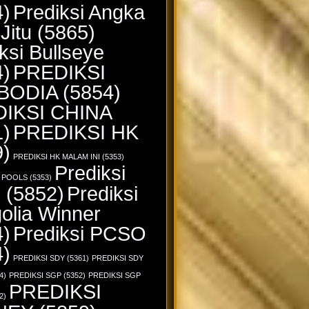
4)
Prediksi Angka
Jitu
(5865)
ksi Bullseye
4)
PREDIKSI
BODIA
(5854)
IKSI CHINA
1)
PREDIKSI HK
9)
PREDIKSI HK MALAM INI
(5353)
Prediksi
K POOLS
(5353)
n
(5852)
Prediksi
olia Winner
4)
Prediksi PCSO
4)
PREDIKSI SDY
(5361)
PREDIKSI SDY
4)
PREDIKSI SGP
(5352)
PREDIKSI SGP
PREDIKSI
2)