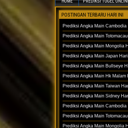
HOME
PREDIKSI TOGEL ONLINE
POSTINGAN TERBARU HARI INI
Prediksi Angka Main Cambodia 
Prediksi Angka Main Totomacau
Prediksi Angka Main Mongolia 
Prediksi Angka Main Japan Har
Prediksi Angka Main Bullseye H
Prediksi Angka Main Hk Malam 
Prediksi Angka Main Taiwan Ha
Prediksi Angka Main Sidney Har
Prediksi Angka Main Cambodia 
Prediksi Angka Main Totomacau
Prediksi Angka Main Mongolia 