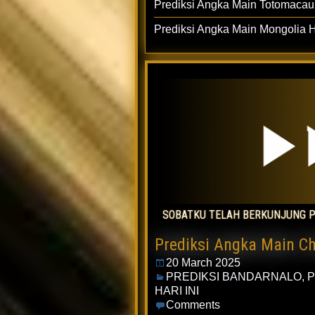
Prediksi Angka Main Totomacau
Prediksi Angka Main Mongolia 
ERIMA KASIH SOBATKU TELAH BERKUNJUNG PADA SITUS KAMI, SU
Prediksi Angka Main C
20 March 2025
PREDIKSI BANDARNALO
,
P
HARI INI
Comments