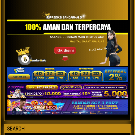
SEARCH