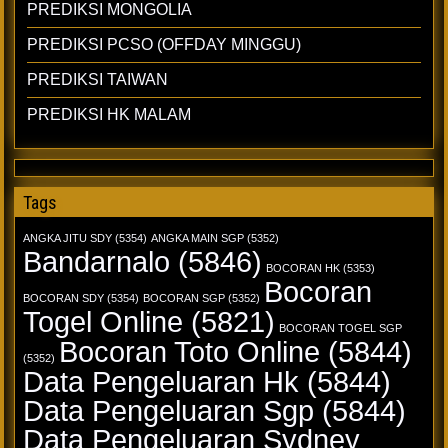
PREDIKSI MONGOLIA
PREDIKSI PCSO (OFFDAY MINGGU)
PREDIKSI TAIWAN
PREDIKSI HK MALAM
Tags
ANGKA JITU SDY
(5354)
ANGKA MAIN SGP
(5352)
Bandarnalo
(5846)
BOCORAN HK
(5353)
Bocoran
BOCORAN SDY
(5354)
BOCORAN SGP
(5352)
Togel Online
(5821)
BOCORAN TOGEL SGP
Bocoran Toto Online
(5844)
(5352)
Data Pengeluaran Hk
(5844)
Data Pengeluaran Sgp
(5844)
Data Pengeluaran Sydney