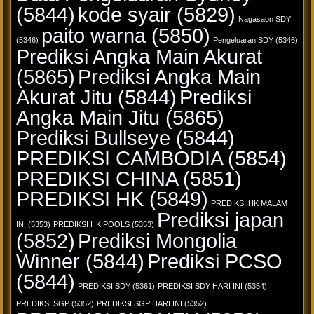
(5844)
kode syair
(5829)
Nagasaon SDY
paito warna
(5850)
(5346)
Pengeluaran SDY
(5346)
Prediksi Angka Main Akurat
(5865)
Prediksi Angka Main
Akurat Jitu
(5844)
Prediksi
Angka Main Jitu
(5865)
Prediksi Bullseye
(5844)
PREDIKSI CAMBODIA
(5854)
PREDIKSI CHINA
(5851)
PREDIKSI HK
(5849)
PREDIKSI HK MALAM
Prediksi japan
INI
(5353)
PREDIKSI HK POOLS
(5353)
(5852)
Prediksi Mongolia
Winner
(5844)
Prediksi PCSO
(5844)
PREDIKSI SDY
(5361)
PREDIKSI SDY HARI INI
(5354)
PREDIKSI SGP
(5352)
PREDIKSI SGP HARI INI
(5352)