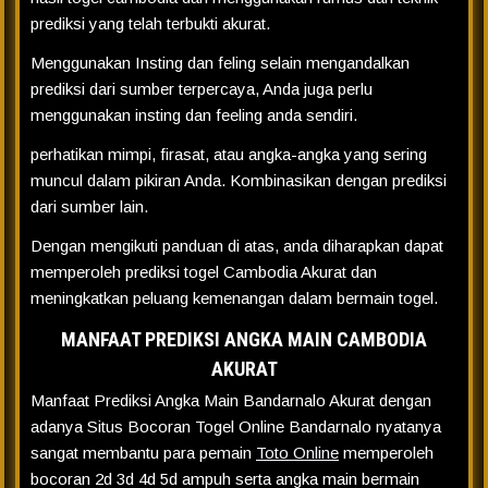
prediksi yang telah terbukti akurat.
Menggunakan Insting dan feling selain mengandalkan
prediksi dari sumber terpercaya, Anda juga perlu
menggunakan insting dan feeling anda sendiri.
perhatikan mimpi, firasat, atau angka-angka yang sering
muncul dalam pikiran Anda. Kombinasikan dengan prediksi
dari sumber lain.
Dengan mengikuti panduan di atas, anda diharapkan dapat
memperoleh prediksi togel Cambodia Akurat dan
meningkatkan peluang kemenangan dalam bermain togel.
MANFAAT PREDIKSI ANGKA MAIN CAMBODIA
AKURAT
Manfaat Prediksi Angka Main Bandarnalo Akurat dengan
adanya Situs Bocoran Togel Online Bandarnalo nyatanya
sangat membantu para pemain
Toto Online
memperoleh
bocoran 2d 3d 4d 5d ampuh serta angka main bermain