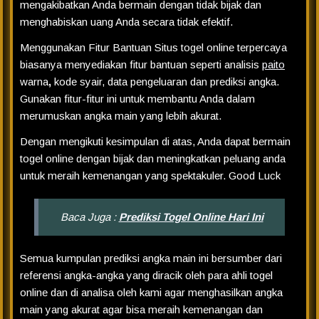
mengakibatkan Anda bermain dengan tidak bijak dan
menghabiskan uang Anda secara tidak efektif.
Menggunakan Fitur Bantuan Situs togel online terpercaya
biasanya menyediakan fitur bantuan seperti analisis
paito
warna
,
kode syair, data pengeluaran dan prediksi angka.
Gunakan fitur-fitur ini untuk membantu Anda dalam
merumuskan angka main yang lebih akurat.
Dengan mengikuti kesimpulan di atas, Anda dapat bermain
togel online dengan bijak dan meningkatkan peluang anda
untuk meraih kemenangan yang spektakuler. Good Luck
Baca Juga :
Prediksi Togel Online Hari Ini
Semua kumpulan prediksi angka main ini bersumber dari
referensi angka-angka yang diracik oleh para ahli togel
online dan di analisa oleh kami agar menghasilkan angka
main yang akurat agar bisa meraih kemenangan dan