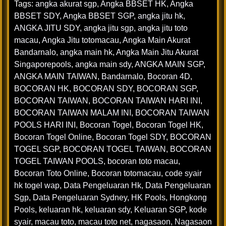
Tags:
angka akurat sgp
,
Angka BBSET HK
,
Angka
BBSET SDY
,
Angka BBSET SGP
,
angka jitu hk
,
ANGKA JITU SDY
,
angka jitu sgp
,
angka jitu toto
macau
,
Angka Jitu totomacau
,
Angka Main Akurat
Bandarnalo
,
angka main hk
,
Angka Main Jitu Akurat
Singaporepools
,
angka main sdy
,
ANGKA MAIN SGP
,
ANGKA MAIN TAIWAN
,
Bandarnalo
,
Bocoran 4D
,
BOCORAN HK
,
BOCORAN SDY
,
BOCORAN SGP
,
BOCORAN TAIWAN
,
BOCORAN TAIWAN HARI INI
,
BOCORAN TAIWAN MALAM INI
,
BOCORAN TAIWAN
POOLS HARI INI
,
Bocoran Togel
,
Bocoran Togel HK
,
Bocoran Togel Online
,
Bocoran Togel SDY
,
BOCORAN
TOGEL SGP
,
BOCORAN TOGEL TAIWAN
,
BOCORAN
TOGEL TAIWAN POOLS
,
bocoran toto macau
,
Bocoran Toto Online
,
Bocoran totomacau
,
code syair
hk togel wap
,
Data Pengeluaran Hk
,
Data Pengeluaran
Sgp
,
Data Pengeluaran Sydney
,
HK Pools
,
Hongkong
Pools
,
keluaran hk
,
keluaran sdy
,
Keluaran SGP
,
kode
syair
,
macau toto
,
macau toto net
,
nagasaon
,
Nagasaon