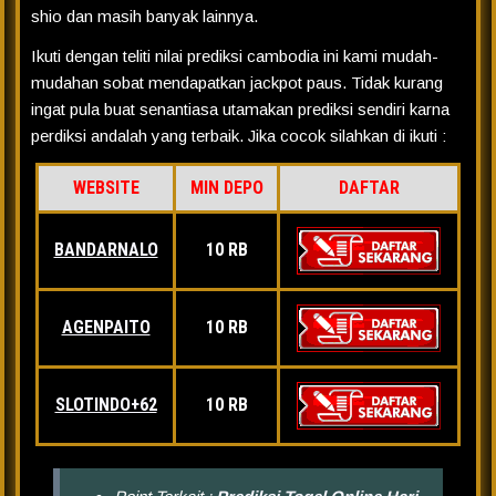
shio dan masih banyak lainnya.
Ikuti dengan teliti nilai prediksi cambodia ini kami mudah-
mudahan sobat mendapatkan jackpot paus. Tidak kurang
ingat pula buat senantiasa utamakan prediksi sendiri karna
perdiksi andalah yang terbaik. Jika cocok silahkan di ikuti :
WEBSITE
MIN DEPO
DAFTAR
BANDARNALO
10 RB
AGENPAITO
10 RB
SLOTINDO+62
10 RB