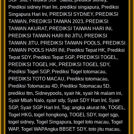
Prediksi sidney Hari Ini
,
prediksi singapura
,
Prediksi
Singapura Hari Ini
,
PREDIKSI SYDNEY
,
PREDIKSI
TAIWAN
,
PREDIKSI TAIWAN 2023
,
PREDIKSI
TAIWAN AKURAT
,
PREDIKSI TAIWAN HARI INI
,
PREDIKSI TAIWAN HARI INI JITU
,
PREDIKSI
TAIWAN JITU
,
PREDIKSI TAIWAN POOLS
,
PREDIKSI
TAIWAN POOLS HARI INI
,
Prediksi Tepat HK
,
Prediksi
Tepat SDY
,
Prediksi Tepat SGP
,
PREDIKSI TOGEL
,
PREDIKSI TOGEL HK
,
PREDIKSI TOGEL SDY
,
Prediksi Togel SGP
,
Prediksi Togel totomacau
,
PREDIKSI TOTO MACAU
,
Prediksi totomacau
,
Prediksi Totomacau 4D
,
Prediksi Totomacau 5D
,
prediksi ttm
,
Sidneypools
,
syair hk
,
syair hk malam ini
,
Syair Mbah Nalo
,
syair sdy
,
Syair SDY Hari InI
,
Syair
SGP
,
Syair SGP Hari InI
,
Tag: angka akurat hk
,
TOGEL
,
Togel HKG
,
togel hongkong
,
TOGEL SDY
,
togel sgp
,
togel sidney
,
Togel Singapura
,
togel toto macau
,
Togel
WAP
,
Togel WAPAngka BBSET SDY
,
toto jitu macau
,