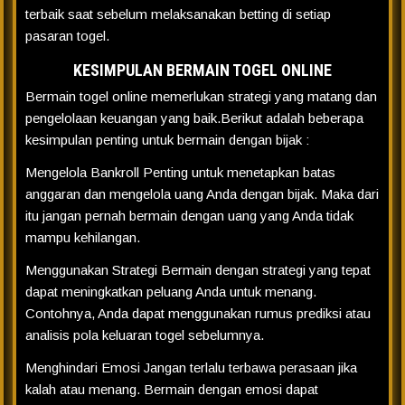
terbaik saat sebelum melaksanakan betting di setiap
pasaran togel.
KESIMPULAN BERMAIN TOGEL ONLINE
Bermain togel online memerlukan strategi yang matang dan
pengelolaan keuangan yang baik.Berikut adalah beberapa
kesimpulan penting untuk bermain dengan bijak :
Mengelola Bankroll Penting untuk menetapkan batas
anggaran dan mengelola uang Anda dengan bijak. Maka dari
itu jangan pernah bermain dengan uang yang Anda tidak
mampu kehilangan.
Menggunakan Strategi Bermain dengan strategi yang tepat
dapat meningkatkan peluang Anda untuk menang.
Contohnya, Anda dapat menggunakan rumus prediksi atau
analisis pola keluaran togel sebelumnya.
Menghindari Emosi Jangan terlalu terbawa perasaan jika
kalah atau menang. Bermain dengan emosi dapat