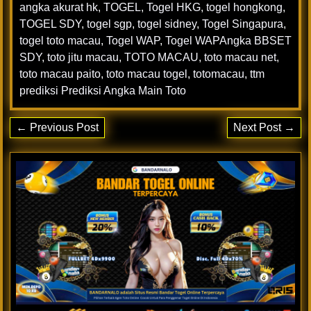
angka akurat hk
,
TOGEL
,
Togel HKG
,
togel hongkong
,
TOGEL SDY
,
togel sgp
,
togel sidney
,
Togel Singapura
,
togel toto macau
,
Togel WAP
,
Togel WAPAngka BBSET
SDY
,
toto jitu macau
,
TOTO MACAU
,
toto macau net
,
toto macau paito
,
toto macau togel
,
totomacau
,
ttm
prediksi Prediksi Angka Main Toto
← Previous Post
Next Post →