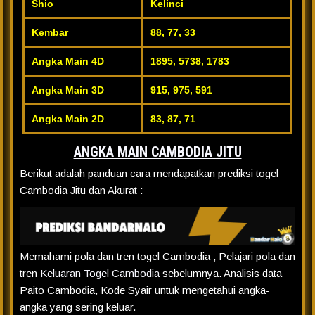
Shio
Kelinci
Kembar
88, 77, 33
Angka Main 4D
1895, 5738, 1783
Angka Main 3D
915, 975, 591
Angka Main 2D
83, 87, 71
ANGKA MAIN CAMBODIA JITU
Berikut adalah panduan cara mendapatkan prediksi togel
Cambodia Jitu dan Akurat :
Memahami pola dan tren togel Cambodia , Pelajari pola dan
tren
Keluaran Togel Cambodia
sebelumnya. Analisis data
Paito Cambodia, Kode Syair untuk mengetahui angka-
angka yang sering keluar.