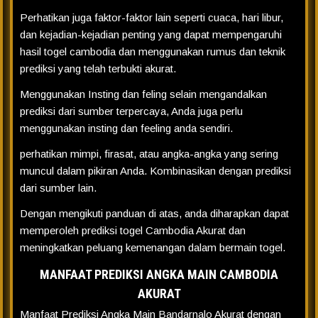
Perhatikan juga faktor-faktor lain seperti cuaca, hari libur,
dan kejadian-kejadian penting yang dapat mempengaruhi
hasil togel cambodia dan menggunakan rumus dan teknik
prediksi yang telah terbukti akurat.
Menggunakan Insting dan feling selain mengandalkan
prediksi dari sumber terpercaya, Anda juga perlu
menggunakan insting dan feeling anda sendiri.
perhatikan mimpi, firasat, atau angka-angka yang sering
muncul dalam pikiran Anda. Kombinasikan dengan prediksi
dari sumber lain.
Dengan mengikuti panduan di atas, anda diharapkan dapat
memperoleh prediksi togel Cambodia Akurat dan
meningkatkan peluang kemenangan dalam bermain togel.
MANFAAT PREDIKSI ANGKA MAIN CAMBODIA
AKURAT
Manfaat Prediksi Angka Main Bandarnalo Akurat dengan