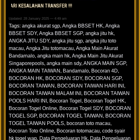
SALAHAN TRANSFER !!!
Updated: 28 January 2025 — 4:49 am
Tags:
angka akurat sgp
,
Angka BBSET HK
,
Angka
BBSET SDY
,
Angka BBSET SGP
,
angka jitu hk
,
ANGKA JITU SDY
,
angka jitu sgp
,
angka jitu toto
macau
,
Angka Jitu totomacau
,
Angka Main Akurat
Bandarnalo
,
angka main hk
,
Angka Main Jitu Akurat
Singaporepools
,
angka main sdy
,
ANGKA MAIN SGP
,
ANGKA MAIN TAIWAN
,
Bandarnalo
,
Bocoran 4D
,
BOCORAN HK
,
BOCORAN SDY
,
BOCORAN SGP
,
BOCORAN TAIWAN
,
BOCORAN TAIWAN HARI INI
,
BOCORAN TAIWAN MALAM INI
,
BOCORAN TAIWAN
POOLS HARI INI
,
Bocoran Togel
,
Bocoran Togel HK
,
Bocoran Togel Online
,
Bocoran Togel SDY
,
BOCORAN
TOGEL SGP
,
BOCORAN TOGEL TAIWAN
,
BOCORAN
TOGEL TAIWAN POOLS
,
bocoran toto macau
,
Bocoran Toto Online
,
Bocoran totomacau
,
code syair
hk togel wap
,
Data Pengeluaran Hk
,
Data Pengeluaran