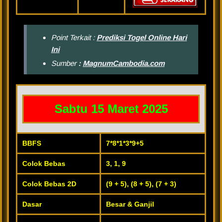
Point Terkait :
Prediksi Togel Online Hari
Ini
Sumber
:
MagnumCambodia.com
Sabtu 15 Maret 2025
BBFS
7*8*1*3*9+5
Colok Bebas
3, 1, 9
Colok Bebas 2D
(9 + 5), (8 + 5), (7 + 3)
Dasar
Besar & Ganjil