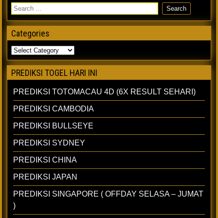
Categories
PREDIKSI TOGEL HARI INI
PREDIKSI TOTOMACAU 4D (6X RESULT SEHARI)
PREDIKSI CAMBODIA
PREDIKSI BULLSEYE
PREDIKSI SYDNEY
PREDIKSI CHINA
PREDIKSI JAPAN
PREDIKSI SINGAPORE ( OFFDAY SELASA – JUMAT
)