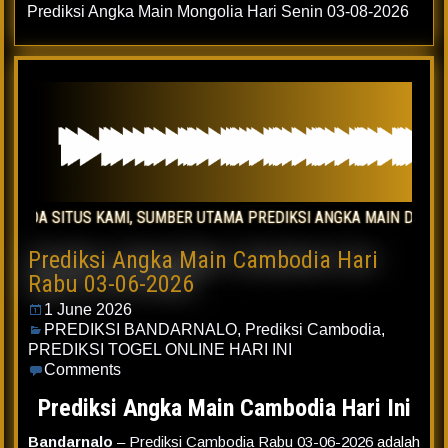
Prediksi Angka Main Mongolia Hari Senin 03-08-2026
S KAMI, SUMBER UTAMA PREDIKSI ANGKA MAIN DARI SITUS TOGE
Prediksi Angka Main Cambodia Hari
Rabu 03-06-2026
1 June 2026
PREDIKSI BANDARNALO
,
Prediksi Cambodia
,
PREDIKSI TOGEL ONLINE HARI INI
Comments
Prediksi Angka Main Cambodia Hari Ini
Bandarnalo
–
Prediksi Cambodia Rabu 03-06-2026
adalah