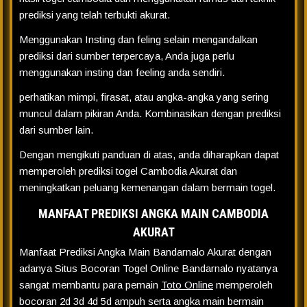
prediksi yang telah terbukti akurat.
Menggunakan Insting dan feling selain mengandalkan
prediksi dari sumber terpercaya, Anda juga perlu
menggunakan insting dan feeling anda sendiri.
perhatikan mimpi, firasat, atau angka-angka yang sering
muncul dalam pikiran Anda. Kombinasikan dengan prediksi
dari sumber lain.
Dengan mengikuti panduan di atas, anda diharapkan dapat
memperoleh prediksi togel Cambodia Akurat dan
meningkatkan peluang kemenangan dalam bermain togel.
MANFAAT PREDIKSI ANGKA MAIN CAMBODIA
AKURAT
Manfaat Prediksi Angka Main Bandarnalo Akurat dengan
adanya Situs Bocoran Togel Online Bandarnalo nyatanya
sangat membantu para pemain
Toto Online
memperoleh
bocoran 2d 3d 4d 5d ampuh serta angka main bermain