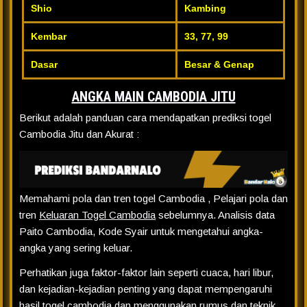
Shio
Kambing
Kembar
33, 77, 99
Dasar
Besar & Genap
ANGKA MAIN CAMBODIA JITU
Berikut adalah panduan cara mendapatkan prediksi togel
Cambodia Jitu dan Akurat :
Memahami pola dan tren togel Cambodia , Pelajari pola dan
tren
Keluaran Togel Cambodia
sebelumnya. Analisis data
Paito Cambodia, Kode Syair untuk mengetahui angka-
angka yang sering keluar.
Perhatikan juga faktor-faktor lain seperti cuaca, hari libur,
dan kejadian-kejadian penting yang dapat mempengaruhi
hasil togel cambodia dan menggunakan rumus dan teknik