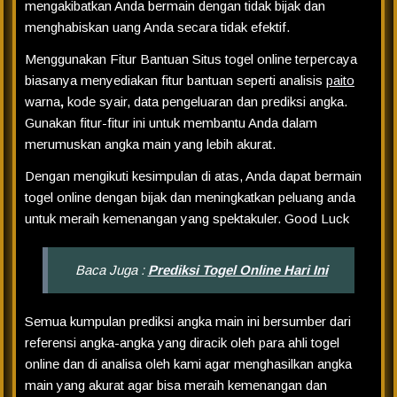
mengakibatkan Anda bermain dengan tidak bijak dan
menghabiskan uang Anda secara tidak efektif.
Menggunakan Fitur Bantuan Situs togel online terpercaya
biasanya menyediakan fitur bantuan seperti analisis
paito
warna
,
kode syair, data pengeluaran dan prediksi angka.
Gunakan fitur-fitur ini untuk membantu Anda dalam
merumuskan angka main yang lebih akurat.
Dengan mengikuti kesimpulan di atas, Anda dapat bermain
togel online dengan bijak dan meningkatkan peluang anda
untuk meraih kemenangan yang spektakuler. Good Luck
Baca Juga :
Prediksi Togel Online Hari Ini
Semua kumpulan prediksi angka main ini bersumber dari
referensi angka-angka yang diracik oleh para ahli togel
online dan di analisa oleh kami agar menghasilkan angka
main yang akurat agar bisa meraih kemenangan dan