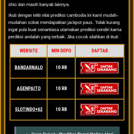
shio dan masih banyak lainnya.
Ikuti dengan teliti nilai prediksi cambodia ini kami mudah-
mudahan sobat mendapatkan jackpot paus. Tidak kurang
ingat pula buat senantiasa utamakan prediksi sendiri karna
perdiksi andalah yang terbaik. Jika cocok silahkan di ikuti :
WEBSITE
MIN DEPO
DAFTAR
BANDARNALO
10 RB
AGENPAITO
10 RB
SLOTINDO+62
10 RB