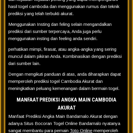
hasil togel cambodia dan menggunakan rumus dan teknik
prediksi yang telah terbukti akurat.
Menggunakan Insting dan feling selain mengandalkan
prediksi dari sumber terpercaya, Anda juga perlu
menggunakan insting dan feeling anda sendiri.
perhatikan mimpi, firasat, atau angka-angka yang sering
muncul dalam pikiran Anda. Kombinasikan dengan prediksi
dari sumber lain.
Dengan mengikuti panduan di atas, anda diharapkan dapat
memperoleh prediksi togel Cambodia Akurat dan
meningkatkan peluang kemenangan dalam bermain togel.
MANFAAT PREDIKSI ANGKA MAIN CAMBODIA
AKURAT
Manfaat Prediksi Angka Main Bandarnalo Akurat dengan
adanya Situs Bocoran Togel Online Bandarnalo nyatanya
sangat membantu para pemain
Toto Online
memperoleh