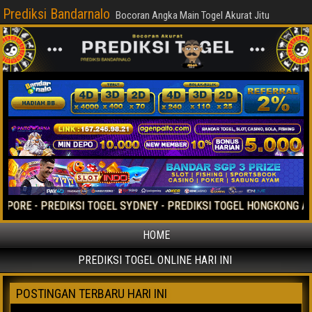
Prediksi Bandarnalo
Bocoran Angka Main Togel Akurat Jitu
DIKSI TOGEL SYDNEY - PREDIKSI TOGEL HONGKONG ANGKA MAIN A
HOME
PREDIKSI TOGEL ONLINE HARI INI
POSTINGAN TERBARU HARI INI