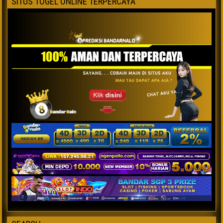
SITUS TOGEL ONLINE TERPERCAYA