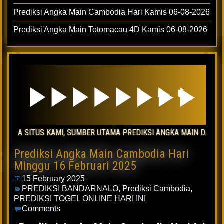
Prediksi Angka Main Cambodia Hari Kamis 06-08-2026
Prediksi Angka Main Totomacau 4D Kamis 06-08-2026
 KAMI, SUMBER UTAMA PREDIKSI ANGKA MAIN DARI SITUS TOGEL
Prediksi Angka Main Cambodia Hari
Minggu 16 Februari 2025
15 February 2025
PREDIKSI BANDARNALO
,
Prediksi Cambodia
,
PREDIKSI TOGEL ONLINE HARI INI
Comments