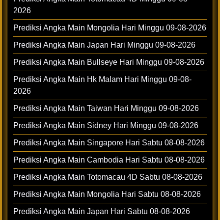
2026
Prediksi Angka Main Mongolia Hari Minggu 09-08-2026
Prediksi Angka Main Japan Hari Minggu 09-08-2026
Prediksi Angka Main Bullseye Hari Minggu 09-08-2026
Prediksi Angka Main Hk Malam Hari Minggu 09-08-
2026
Prediksi Angka Main Taiwan Hari Minggu 09-08-2026
Prediksi Angka Main Sidney Hari Minggu 09-08-2026
Prediksi Angka Main Singapore Hari Sabtu 08-08-2026
Prediksi Angka Main Cambodia Hari Sabtu 08-08-2026
Prediksi Angka Main Totomacau 4D Sabtu 08-08-2026
Prediksi Angka Main Mongolia Hari Sabtu 08-08-2026
Prediksi Angka Main Japan Hari Sabtu 08-08-2026