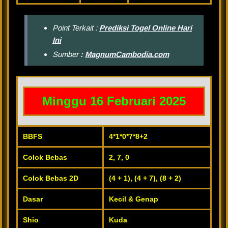
Point Terkait :
Prediksi Togel Online Hari
Ini
Sumber
:
MagnumCambodia.com
Minggu 16 Februari 2025
BBFS
4*1*0*7*8+2
Colok Bebas
2, 7, 0
Colok Bebas 2D
(4 + 1), (4 + 7), (8 + 2)
Dasar
Kecil & Genap
Shio
Kuda