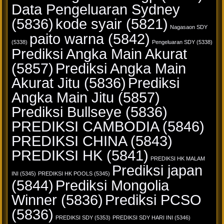
Data Pengeluaran Sydney
(5836)
kode syair
(5821)
Nagasaon SDY
paito warna
(5842)
(5338)
Pengeluaran SDY
(5338)
Prediksi Angka Main Akurat
(5857)
Prediksi Angka Main
Akurat Jitu
(5836)
Prediksi
Angka Main Jitu
(5857)
Prediksi Bullseye
(5836)
PREDIKSI CAMBODIA
(5846)
PREDIKSI CHINA
(5843)
PREDIKSI HK
(5841)
PREDIKSI HK MALAM
Prediksi japan
INI
(5345)
PREDIKSI HK POOLS
(5345)
(5844)
Prediksi Mongolia
Winner
(5836)
Prediksi PCSO
(5836)
PREDIKSI SDY
(5353)
PREDIKSI SDY HARI INI
(5346)