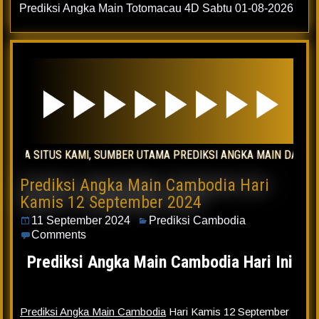
Prediksi Angka Main Totomacau 4D Sabtu 01-08-2026
 KAMI, SUMBER UTAMA PREDIKSI ANGKA MAIN DARI SITUS TOGEL
Prediksi Angka Main Cambodia Hari
Kamis 12 September 2024
11 September 2024
Prediksi Cambodia
Comments
Prediksi Angka Main Cambodia Hari Ini
Prediksi Angka Main Cambodia
Hari Kamis 12 September