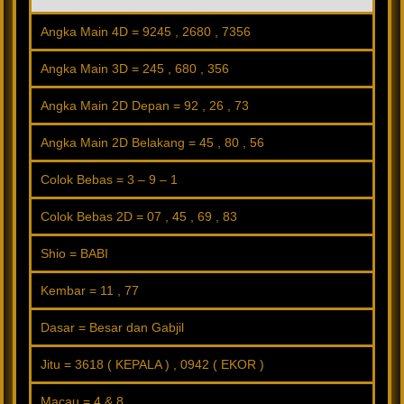
Angka Main 4D = 9245 , 2680 , 7356
Angka Main 3D = 245 , 680 , 356
Angka Main 2D Depan = 92 , 26 , 73
Angka Main 2D Belakang = 45 , 80 , 56
Colok Bebas = 3 – 9 – 1
Colok Bebas 2D = 07 , 45 , 69 , 83
Shio = BABI
Kembar = 11 , 77
Dasar = Besar dan Gabjil
Jitu = 3618
( KEPALA ) , 0942 ( EKOR )
Macau = 4 & 8