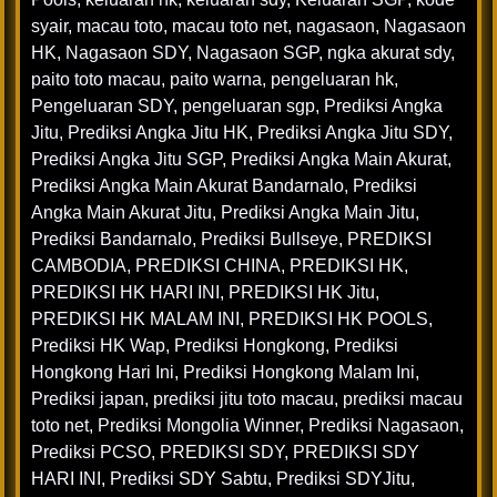
syair
,
macau toto
,
macau toto net
,
nagasaon
,
Nagasaon
HK
,
Nagasaon SDY
,
Nagasaon SGP
,
ngka akurat sdy
,
paito toto macau
,
paito warna
,
pengeluaran hk
,
Pengeluaran SDY
,
pengeluaran sgp
,
Prediksi Angka
Jitu
,
Prediksi Angka Jitu HK
,
Prediksi Angka Jitu SDY
,
Prediksi Angka Jitu SGP
,
Prediksi Angka Main Akurat
,
Prediksi Angka Main Akurat Bandarnalo
,
Prediksi
Angka Main Akurat Jitu
,
Prediksi Angka Main Jitu
,
Prediksi Bandarnalo
,
Prediksi Bullseye
,
PREDIKSI
CAMBODIA
,
PREDIKSI CHINA
,
PREDIKSI HK
,
PREDIKSI HK HARI INI
,
PREDIKSI HK Jitu
,
PREDIKSI HK MALAM INI
,
PREDIKSI HK POOLS
,
Prediksi HK Wap
,
Prediksi Hongkong
,
Prediksi
Hongkong Hari Ini
,
Prediksi Hongkong Malam Ini
,
Prediksi japan
,
prediksi jitu toto macau
,
prediksi macau
toto net
,
Prediksi Mongolia Winner
,
Prediksi Nagasaon
,
Prediksi PCSO
,
PREDIKSI SDY
,
PREDIKSI SDY
HARI INI
,
Prediksi SDY Sabtu
,
Prediksi SDYJitu
,