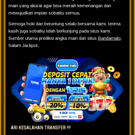
main yang akurat agar bisa meraih kemenangan dan
mewujudkan impian sobatku semua
.
Semoga hoki dan beruntung selalu bersama kami. terima
kasih juga sobatku telah berkunjung pada situs kami.
Sumber utama prediksi angka main dari situs
Bandarnalo
.
Salam Jackpot.
ALAHAN TRANSFER !!!