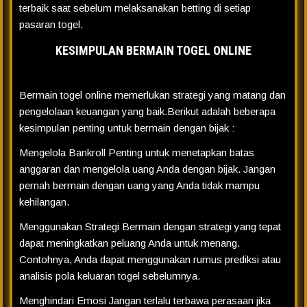
terbaik saat sebelum melaksanakan betting di setiap
pasaran togel.
KESIMPULAN BERMAIN TOGEL ONLINE
Bermain togel online memerlukan strategi yang matang dan
pengelolaan keuangan yang baik.Berikut adalah beberapa
kesimpulan penting untuk bermain dengan bijak :
Mengelola Bankroll Penting untuk menetapkan batas
anggaran dan mengelola uang Anda dengan bijak. Jangan
pernah bermain dengan uang yang Anda tidak mampu
kehilangan.
Menggunakan Strategi Bermain dengan strategi yang tepat
dapat meningkatkan peluang Anda untuk menang.
Contohnya, Anda dapat menggunakan rumus prediksi atau
analisis pola keluaran togel sebelumnya.
Menghindari Emosi Jangan terlalu terbawa perasaan jika