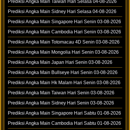
Prediksi Angka Main Taiwan Hari Selasa 04-08-2026
Prediksi Angka Main Sidney Hari Selasa 04-08-2026
Prediksi Angka Main Singapore Hari Senin 03-08-2026
Prediksi Angka Main Cambodia Hari Senin 03-08-2026
Prediksi Angka Main Totomacau 4D Senin 03-08-2026
Prediksi Angka Main Mongolia Hari Senin 03-08-2026
Prediksi Angka Main Japan Hari Senin 03-08-2026
Prediksi Angka Main Bullseye Hari Senin 03-08-2026
Prediksi Angka Main Hk Malam Hari Senin 03-08-2026
Prediksi Angka Main Taiwan Hari Senin 03-08-2026
Prediksi Angka Main Sidney Hari Senin 03-08-2026
Prediksi Angka Main Singapore Hari Sabtu 01-08-2026
Prediksi Angka Main Cambodia Hari Sabtu 01-08-2026