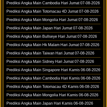
Prediksi Angka Main Cambodia Hari Jumat 07-08-2026
Prediksi Angka Main Totomacau 4D Jumat 07-08-2026
Prediksi Angka Main Mongolia Hari Jumat 07-08-2026
Prediksi Angka Main Japan Hari Jumat 07-08-2026
Prediksi Angka Main Bullseye Hari Jumat 07-08-2026
Prediksi Angka Main Hk Malam Hari Jumat 07-08-2026
Prediksi Angka Main Taiwan Hari Jumat 07-08-2026
Prediksi Angka Main Sidney Hari Jumat 07-08-2026
Prediksi Angka Main Singapore Hari Kamis 06-08-2026
Prediksi Angka Main Cambodia Hari Kamis 06-08-2026
Prediksi Angka Main Totomacau 4D Kamis 06-08-2026
Prediksi Angka Main Mongolia Hari Kamis 06-08-2026
Prediksi Angka Main Japan Hari Kamis 06-08-2026