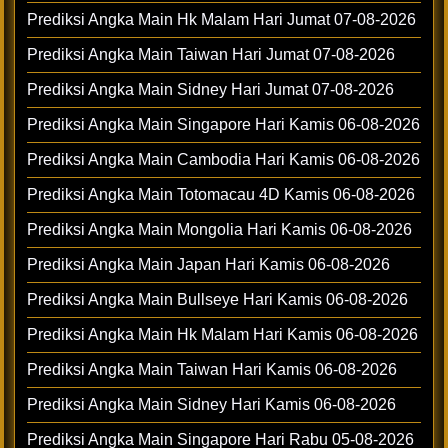
Prediksi Angka Main Hk Malam Hari Jumat 07-08-2026
Prediksi Angka Main Taiwan Hari Jumat 07-08-2026
Prediksi Angka Main Sidney Hari Jumat 07-08-2026
Prediksi Angka Main Singapore Hari Kamis 06-08-2026
Prediksi Angka Main Cambodia Hari Kamis 06-08-2026
Prediksi Angka Main Totomacau 4D Kamis 06-08-2026
Prediksi Angka Main Mongolia Hari Kamis 06-08-2026
Prediksi Angka Main Japan Hari Kamis 06-08-2026
Prediksi Angka Main Bullseye Hari Kamis 06-08-2026
Prediksi Angka Main Hk Malam Hari Kamis 06-08-2026
Prediksi Angka Main Taiwan Hari Kamis 06-08-2026
Prediksi Angka Main Sidney Hari Kamis 06-08-2026
Prediksi Angka Main Singapore Hari Rabu 05-08-2026