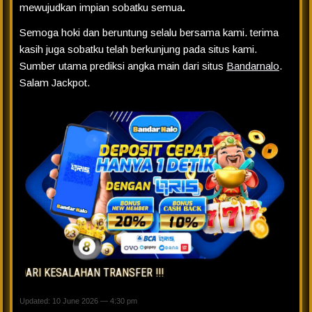
mewujudkan impian sobatku semua
.
Semoga hoki dan beruntung selalu bersama kami. terima
kasih juga sobatku telah berkunjung pada situs kami.
Sumber utama prediksi angka main dari situs
Bandarnalo
.
Salam Jackpot.
SALAHAN TRANSFER !!!
Updated: 10 June 2026 — 4:30 pm