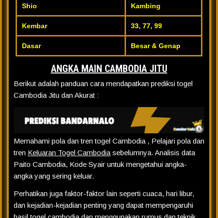
Shio
Kambing
Kembar
33, 77, 99
Dasar
Besar & Genap
ANGKA MAIN CAMBODIA JITU
Berikut adalah panduan cara mendapatkan prediksi togel
Cambodia Jitu dan Akurat :
Memahami pola dan tren togel Cambodia , Pelajari pola dan
tren
Keluaran Togel Cambodia
sebelumnya. Analisis data
Paito Cambodia, Kode Syair untuk mengetahui angka-
angka yang sering keluar.
Perhatikan juga faktor-faktor lain seperti cuaca, hari libur,
dan kejadian-kejadian penting yang dapat mempengaruhi
hasil togel cambodia dan menggunakan rumus dan teknik