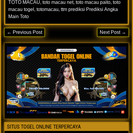
TOTO MACAU
,
toto macau net
,
toto macau paito
,
toto
macau togel
,
totomacau
,
ttm prediksi Prediksi Angka
Main Toto
← Previous Post
Next Post →
SITUS TOGEL ONLINE TERPERCAYA