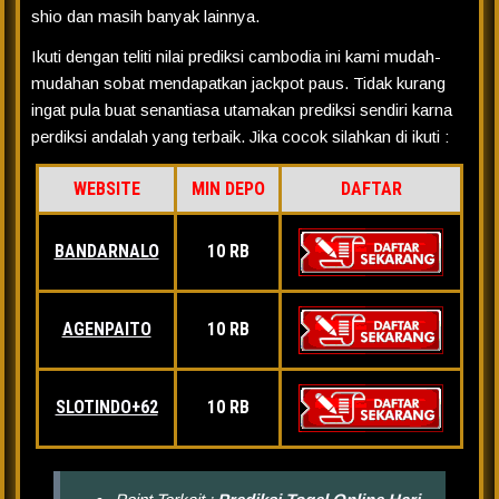
shio dan masih banyak lainnya.
Ikuti dengan teliti nilai prediksi cambodia ini kami mudah-
mudahan sobat mendapatkan jackpot paus. Tidak kurang
ingat pula buat senantiasa utamakan prediksi sendiri karna
perdiksi andalah yang terbaik. Jika cocok silahkan di ikuti :
WEBSITE
MIN DEPO
DAFTAR
BANDARNALO
10 RB
AGENPAITO
10 RB
SLOTINDO+62
10 RB