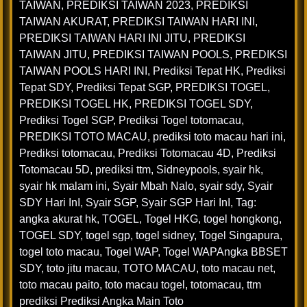
TAIWAN
,
PREDIKSI TAIWAN 2023
,
PREDIKSI
TAIWAN AKURAT
,
PREDIKSI TAIWAN HARI INI
,
PREDIKSI TAIWAN HARI INI JITU
,
PREDIKSI
TAIWAN JITU
,
PREDIKSI TAIWAN POOLS
,
PREDIKSI
TAIWAN POOLS HARI INI
,
Prediksi Tepat HK
,
Prediksi
Tepat SDY
,
Prediksi Tepat SGP
,
PREDIKSI TOGEL
,
PREDIKSI TOGEL HK
,
PREDIKSI TOGEL SDY
,
Prediksi Togel SGP
,
Prediksi Togel totomacau
,
PREDIKSI TOTO MACAU
,
prediksi toto macau hari ini
,
Prediksi totomacau
,
Prediksi Totomacau 4D
,
Prediksi
Totomacau 5D
,
prediksi ttm
,
Sidneypools
,
syair hk
,
syair hk malam ini
,
Syair Mbah Nalo
,
syair sdy
,
Syair
SDY Hari InI
,
Syair SGP
,
Syair SGP Hari InI
,
Tag:
angka akurat hk
,
TOGEL
,
Togel HKG
,
togel hongkong
,
TOGEL SDY
,
togel sgp
,
togel sidney
,
Togel Singapura
,
togel toto macau
,
Togel WAP
,
Togel WAPAngka BBSET
SDY
,
toto jitu macau
,
TOTO MACAU
,
toto macau net
,
toto macau paito
,
toto macau togel
,
totomacau
,
ttm
prediksi Prediksi Angka Main Toto