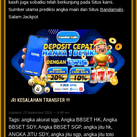
kasih juga sobatku telah berkunjung pada Situs kami.
Sumber utama prediksi angka main dari Situs
Bandarnalo
.
Salam Jackpot
ALAHAN TRANSFER !!!
Updated: 23 September 2024 — 4:49 am
Tags:
angka akurat sgp
,
Angka BBSET HK
,
Angka
BBSET SDY
,
Angka BBSET SGP
,
angka jitu hk
,
ANGKA JITU SDY
,
angka jitu sgp
,
angka jitu toto