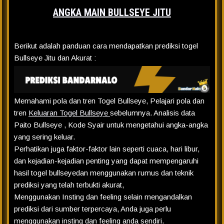
ANGKA MAIN BULLSEYE JITU
Berikut adalah panduan cara mendapatkan prediksi togel
Bullseye Jitu dan Akurat :
Memahami pola dan tren Togel Bullseye, Pelajari pola dan
tren
Keluaran Togel Bullseye
sebelumnya. Analisis data
Paito Bullseye , Kode Syair untuk mengetahui angka-angka
yang sering keluar.
Perhatikan juga faktor-faktor lain seperti cuaca, hari libur,
dan kejadian-kejadian penting yang dapat mempengaruhi
hasil togel bullseyedan menggunakan rumus dan teknik
prediksi yang telah terbukti akurat,
Menggunakan Insting dan feeling selain mengandalkan
prediksi dari sumber terpercaya, Anda juga perlu
menggunakan insting dan feeling anda sendiri.