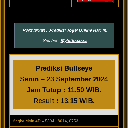
Point terkait :
Prediksi Togel Online Hari Ini
Sumber :
Mylotto.co.nz
Prediksi Bullseye
Senin – 23 September
2024
Jam Tutup : 11.50 WIB.
Result : 13.15 WIB.
Angka Main 4D = 5394 , 8014
, 0753