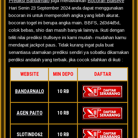
Prediksi Bandarnalo
juga menawarkan
Bocoran Bullseye
Hari Senin 23 September 2024 anda dapat menggunakan
bocoran ini untuk memperoleh angka yang lebih akurat.
bocoran togel ini berupa angka main. BBFS, 2d3d4d5d,
colok bebas, shio dan masih banyak lainnya. Ikuti dengan
teliti nilai prediksi Bullseye ini kami mudah- mudahan kamu
mendapat jackpot paus. Tidak kurang ingat pula buat
senantiasa utamakan prediksi sendiri ya sobatku dikarnakan
perdiksi andalah yang terbaik. jika cocok silahkan di ikuti :
WEBSITE
MIN DEPO
DAFTAR
BANDARNALO
10 RB
AGEN PAITO
10 RB
SLOTINDO62
10 RB