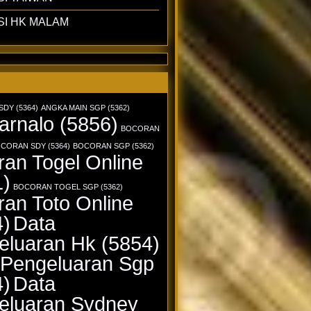
SI HK MALAM
 SDY
(5364)
ANGKA MAIN SGP
(5362)
arnalo
(5856)
BOCORAN
OCORAN SDY
(5364)
BOCORAN SGP
(5362)
ran Togel Online
1)
BOCORAN TOGEL SGP
(5362)
an Toto Online
4)
Data
eluaran Hk
(5854)
 Pengeluaran Sgp
4)
Data
eluaran Sydney