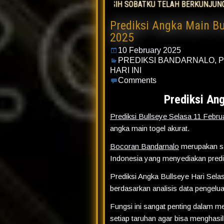
. TERIMA KASIH SOBATKU TELAH BERKUNJUNG PADA SITUS KAMI,
Prediksi Angka Main Bu
2025
10 February 2025
PREDIKSI BANDARNALO
,
P
HARI INI
Comments
Prediksi Ang
Prediksi Bullseye Selasa 11 Febru
angka main togel akurat.
Bocoran Bandarnalo
merupakan sal
Indonesia yang menyediakan predi
Prediksi Angka Bullseye Hari Sela
berdasarkan analisis data pengelua
Fungsi ini sangat penting dalam 
setiap taruhan agar bisa menghas