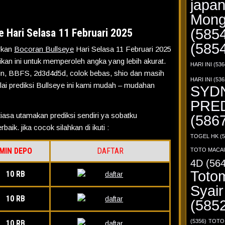
japa
Mong
(585
e Hari Selasa 11 Februari 2025
(585
rkan
Bocoran Bullseye
Hari Selasa 11 Februari 2025
kan ini untuk memperoleh angka yang lebih akurat.
HARI INI
(536
ain, BBFS, 2d3d4d5d, colok bebas, shio dan masih
HARI INI
(536
 nilai prediksi Bullseye ini kami mudah – mudahan
SYD
PRED
tiasa utamakan prediksi sendiri ya sobatku
(586
baik. jika cocok silahkan di ikuti :
TOGEL HK
(5
MIN DEPO
DAFTAR
TOTO MACA
4D
(564
Toto
10 RB
Syai
10 RB
(585
(5356)
TOTO
10 RB