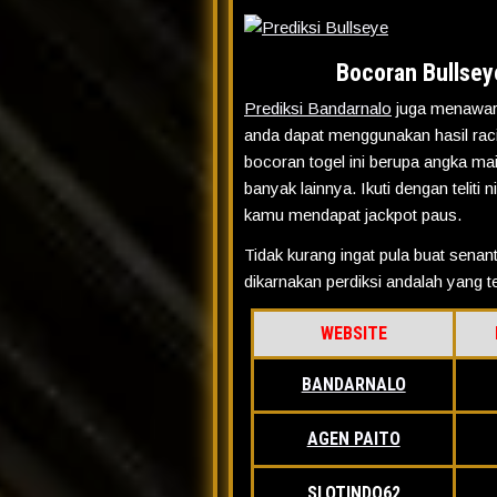
Bocoran Bullsey
Prediksi Bandarnalo
juga menawa
anda dapat menggunakan hasil raci
bocoran togel ini berupa angka m
banyak lainnya. Ikuti dengan teliti
kamu mendapat jackpot paus.
Tidak kurang ingat pula buat senan
dikarnakan perdiksi andalah yang ter
WEBSITE
BANDARNALO
AGEN PAITO
SLOTINDO62