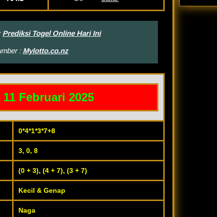
:
Prediksi Togel Online Hari Ini
mber :
Mylotto.co.nz
 11 Februari 2025
0*4*1*3*7+8
3, 0, 8
(0 + 3), (4 + 7), (3 + 7)
Kecil & Genap
Naga