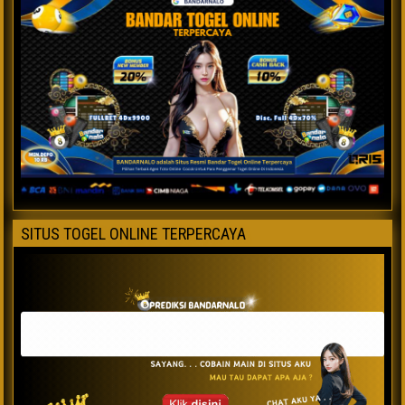
SITUS TOGEL ONLINE TERPERCAYA