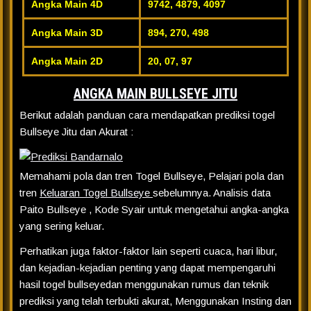
Angka Main 4D
9742, 4879, 4097
Angka Main 3D
894, 270, 498
Angka Main 2D
20, 07, 97
ANGKA MAIN BULLSEYE JITU
Berikut adalah panduan cara mendapatkan prediksi togel
Bullseye Jitu dan Akurat :
Memahami pola dan tren Togel Bullseye, Pelajari pola dan
tren
Keluaran Togel Bullseye
sebelumnya. Analisis data
Paito Bullseye , Kode Syair untuk mengetahui angka-angka
yang sering keluar.
Perhatikan juga faktor-faktor lain seperti cuaca, hari libur,
dan kejadian-kejadian penting yang dapat mempengaruhi
hasil togel bullseyedan menggunakan rumus dan teknik
prediksi yang telah terbukti akurat, Menggunakan Insting dan