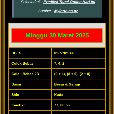
Point terkait :
Prediksi Togel Online Hari Ini
Sumber :
Mylotto.co.nz
Minggu 30 Maret 2025
BBFS
8*2*7*0*9+4
Colok Bebas
7, 4, 2
Colok Bebas 2D
(0 + 4), (8 + 9), (2 + 0)
Dasar
Besar & Genap
Shio
Kuda
Kembar
77, 00, 22