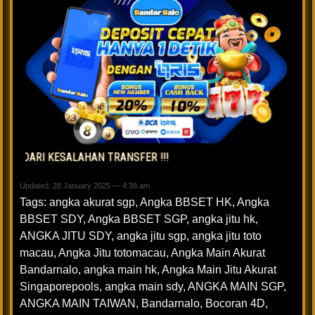
ESALAHAN TRANSFER !!!
Updated: 28 January 2025 — 4:38 am
Tags:
angka akurat sgp
,
Angka BBSET HK
,
Angka
BBSET SDY
,
Angka BBSET SGP
,
angka jitu hk
,
ANGKA JITU SDY
,
angka jitu sgp
,
angka jitu toto
macau
,
Angka Jitu totomacau
,
Angka Main Akurat
Bandarnalo
,
angka main hk
,
Angka Main Jitu Akurat
Singaporepools
,
angka main sdy
,
ANGKA MAIN SGP
,
ANGKA MAIN TAIWAN
,
Bandarnalo
,
Bocoran 4D
,