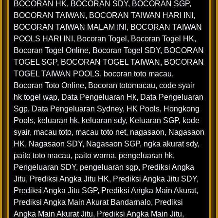
BOCORAN HK
,
BOCORAN SDY
,
BOCORAN SGP
,
BOCORAN TAIWAN
,
BOCORAN TAIWAN HARI INI
,
BOCORAN TAIWAN MALAM INI
,
BOCORAN TAIWAN
POOLS HARI INI
,
Bocoran Togel
,
Bocoran Togel HK
,
Bocoran Togel Online
,
Bocoran Togel SDY
,
BOCORAN
TOGEL SGP
,
BOCORAN TOGEL TAIWAN
,
BOCORAN
TOGEL TAIWAN POOLS
,
bocoran toto macau
,
Bocoran Toto Online
,
Bocoran totomacau
,
code syair
hk togel wap
,
Data Pengeluaran Hk
,
Data Pengeluaran
Sgp
,
Data Pengeluaran Sydney
,
HK Pools
,
Hongkong
Pools
,
keluaran hk
,
keluaran sdy
,
Keluaran SGP
,
kode
syair
,
macau toto
,
macau toto net
,
nagasaon
,
Nagasaon
HK
,
Nagasaon SDY
,
Nagasaon SGP
,
ngka akurat sdy
,
paito toto macau
,
paito warna
,
pengeluaran hk
,
Pengeluaran SDY
,
pengeluaran sgp
,
Prediksi Angka
Jitu
,
Prediksi Angka Jitu HK
,
Prediksi Angka Jitu SDY
,
Prediksi Angka Jitu SGP
,
Prediksi Angka Main Akurat
,
Prediksi Angka Main Akurat Bandarnalo
,
Prediksi
Angka Main Akurat Jitu
,
Prediksi Angka Main Jitu
,