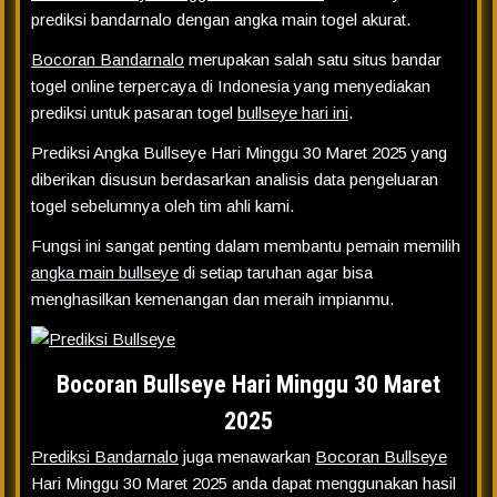
prediksi bandarnalo dengan angka main togel akurat.
Bocoran Bandarnalo
merupakan salah satu situs bandar
togel online terpercaya di Indonesia yang menyediakan
prediksi untuk pasaran togel
bullseye hari ini
.
Prediksi Angka Bullseye Hari Minggu 30 Maret 2025 yang
diberikan disusun berdasarkan analisis data pengeluaran
togel sebelumnya oleh tim ahli kami.
Fungsi ini sangat penting dalam membantu pemain memilih
angka main bullseye
di setiap taruhan agar bisa
menghasilkan kemenangan dan meraih impianmu.
Bocoran Bullseye Hari Minggu 30 Maret
2025
Prediksi Bandarnalo
juga menawarkan
Bocoran Bullseye
Hari Minggu 30 Maret 2025 anda dapat menggunakan hasil