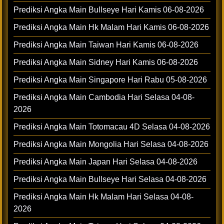
Prediksi Angka Main Bullseye Hari Kamis 06-08-2026
Prediksi Angka Main Hk Malam Hari Kamis 06-08-2026
Prediksi Angka Main Taiwan Hari Kamis 06-08-2026
Prediksi Angka Main Sidney Hari Kamis 06-08-2026
Prediksi Angka Main Singapore Hari Rabu 05-08-2026
Prediksi Angka Main Cambodia Hari Selasa 04-08-
2026
Prediksi Angka Main Totomacau 4D Selasa 04-08-2026
Prediksi Angka Main Mongolia Hari Selasa 04-08-2026
Prediksi Angka Main Japan Hari Selasa 04-08-2026
Prediksi Angka Main Bullseye Hari Selasa 04-08-2026
Prediksi Angka Main Hk Malam Hari Selasa 04-08-
2026