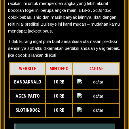
racikan ini untuk memperoleh angka yang lebih akurat.
bocoran togel ini berupa angka main, BBFS, 2d3d4d5d,
colok bebas, shio dan masih banyak lainnya. Ikuti dengan
teliti nilai prediksi Bullseye ini kami mudah – mudahan kamu
mendapat jackpot paus.
Tidak kurang ingat pula buat senantiasa utamakan prediksi
sendiri ya sobatku dikarnakan perdiksi andalah yang terbaik.
jika cocok silahkan di ikuti :
WEBSITE
MIN DEPO
DAFTAR
BANDARNALO
10 RB
AGEN PAITO
10 RB
SLOTINDO62
10 RB