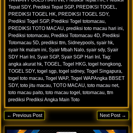
Tepat SDY
,
Prediksi Tepat SGP
,
PREDIKSI TOGEL
,
PREDIKSI TOGEL HK
,
PREDIKSI TOGEL SDY
,
Prediksi Togel SGP
,
Prediksi Togel totomacau
,
PREDIKSI TOTO MACAU
,
prediksi toto macau hari ini
,
Prediksi totomacau
,
Prediksi Totomacau 4D
,
Prediksi
Totomacau 5D
,
prediksi ttm
,
Sidneypools
,
syair hk
,
syair hk malam ini
,
Syair Mbah Nalo
,
syair sdy
,
Syair
SDY Hari InI
,
Syair SGP
,
Syair SGP Hari InI
,
Tag:
angka akurat hk
,
TOGEL
,
Togel HKG
,
togel hongkong
,
TOGEL SDY
,
togel sgp
,
togel sidney
,
Togel Singapura
,
togel toto macau
,
Togel WAP
,
Togel WAPAngka BBSET
SDY
,
toto jitu macau
,
TOTO MACAU
,
toto macau net
,
toto macau paito
,
toto macau togel
,
totomacau
,
ttm
prediksi Prediksi Angka Main Toto
← Previous Post
Next Post →