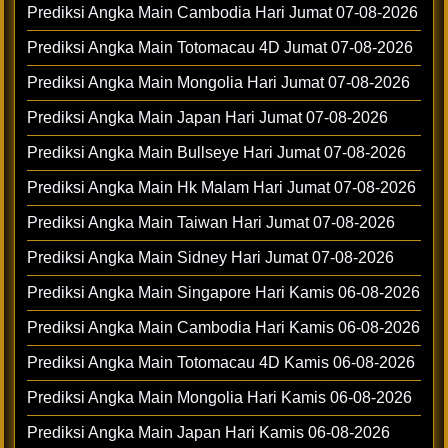
Prediksi Angka Main Cambodia Hari Jumat 07-08-2026
Prediksi Angka Main Totomacau 4D Jumat 07-08-2026
Prediksi Angka Main Mongolia Hari Jumat 07-08-2026
Prediksi Angka Main Japan Hari Jumat 07-08-2026
Prediksi Angka Main Bullseye Hari Jumat 07-08-2026
Prediksi Angka Main Hk Malam Hari Jumat 07-08-2026
Prediksi Angka Main Taiwan Hari Jumat 07-08-2026
Prediksi Angka Main Sidney Hari Jumat 07-08-2026
Prediksi Angka Main Singapore Hari Kamis 06-08-2026
Prediksi Angka Main Cambodia Hari Kamis 06-08-2026
Prediksi Angka Main Totomacau 4D Kamis 06-08-2026
Prediksi Angka Main Mongolia Hari Kamis 06-08-2026
Prediksi Angka Main Japan Hari Kamis 06-08-2026