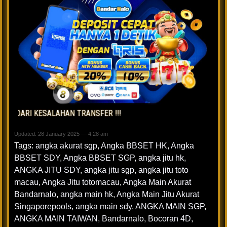
ESALAHAN TRANSFER !!!
Updated: 28 January 2025 — 4:28 am
Tags:
angka akurat sgp
,
Angka BBSET HK
,
Angka
BBSET SDY
,
Angka BBSET SGP
,
angka jitu hk
,
ANGKA JITU SDY
,
angka jitu sgp
,
angka jitu toto
macau
,
Angka Jitu totomacau
,
Angka Main Akurat
Bandarnalo
,
angka main hk
,
Angka Main Jitu Akurat
Singaporepools
,
angka main sdy
,
ANGKA MAIN SGP
,
ANGKA MAIN TAIWAN
,
Bandarnalo
,
Bocoran 4D
,