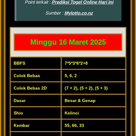
Point terkait :
Prediksi Togel Online Hari Ini
Sumber :
Mylotto.co.nz
Minggu 16 Maret 2025
BBFS
7*5*3*6*2+8
Colok Bebas
5, 6, 2
Colok Bebas 2D
(7 + 2), (5 + 2), (5 + 3)
Dasar
Besar & Genap
Shio
Kelinci
Kembar
55, 66, 33