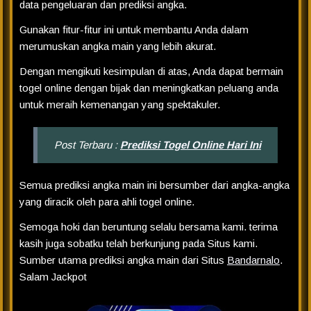
data pengeluaran dan prediksi angka.
Gunakan fitur-fitur ini untuk membantu Anda dalam
merumuskan angka main yang lebih akurat.
Dengan mengikuti kesimpulan di atas, Anda dapat bermain
togel online dengan bijak dan meningkatkan peluang anda
untuk meraih kemenangan yang spektakuler.
Post Terbaru :
Prediksi Togel Online Hari Ini
Semua prediksi angka main ini bersumber dari angka-angka
yang diracik oleh para ahli togel online.
Semoga hoki dan beruntung selalu bersama kami. terima
kasih juga sobatku telah berkunjung pada Situs kami.
Sumber utama prediksi angka main dari Situs
Bandarnalo
.
Salam Jackpot