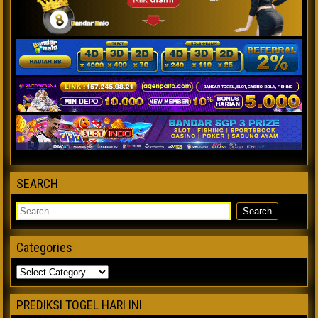
SEARCH
Categories
PREDIKSI TOGEL HARI INI