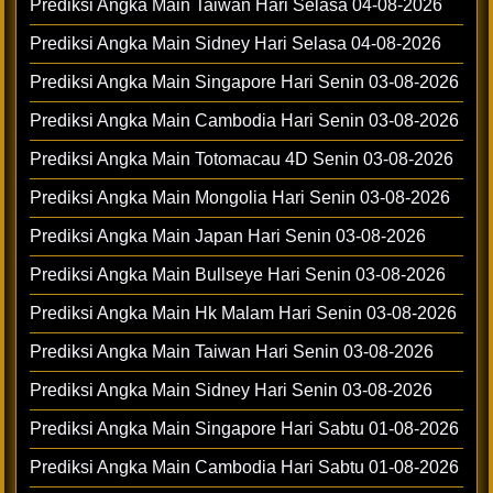
Prediksi Angka Main Taiwan Hari Selasa 04-08-2026
Prediksi Angka Main Sidney Hari Selasa 04-08-2026
Prediksi Angka Main Singapore Hari Senin 03-08-2026
Prediksi Angka Main Cambodia Hari Senin 03-08-2026
Prediksi Angka Main Totomacau 4D Senin 03-08-2026
Prediksi Angka Main Mongolia Hari Senin 03-08-2026
Prediksi Angka Main Japan Hari Senin 03-08-2026
Prediksi Angka Main Bullseye Hari Senin 03-08-2026
Prediksi Angka Main Hk Malam Hari Senin 03-08-2026
Prediksi Angka Main Taiwan Hari Senin 03-08-2026
Prediksi Angka Main Sidney Hari Senin 03-08-2026
Prediksi Angka Main Singapore Hari Sabtu 01-08-2026
Prediksi Angka Main Cambodia Hari Sabtu 01-08-2026