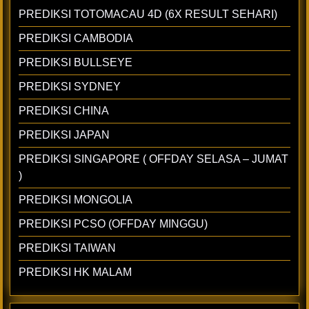
PREDIKSI TOTOMACAU 4D (6X RESULT SEHARI)
PREDIKSI CAMBODIA
PREDIKSI BULLSEYE
PREDIKSI SYDNEY
PREDIKSI CHINA
PREDIKSI JAPAN
PREDIKSI SINGAPORE ( OFFDAY SELASA – JUMAT
)
PREDIKSI MONGOLIA
PREDIKSI PCSO (OFFDAY MINGGU)
PREDIKSI TAIWAN
PREDIKSI HK MALAM