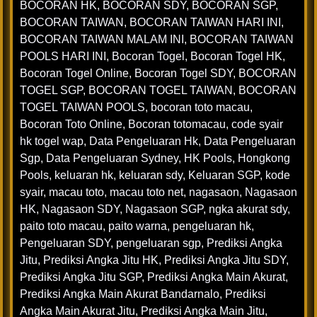
BOCORAN HK
,
BOCORAN SDY
,
BOCORAN SGP
,
BOCORAN TAIWAN
,
BOCORAN TAIWAN HARI INI
,
BOCORAN TAIWAN MALAM INI
,
BOCORAN TAIWAN
POOLS HARI INI
,
Bocoran Togel
,
Bocoran Togel HK
,
Bocoran Togel Online
,
Bocoran Togel SDY
,
BOCORAN
TOGEL SGP
,
BOCORAN TOGEL TAIWAN
,
BOCORAN
TOGEL TAIWAN POOLS
,
bocoran toto macau
,
Bocoran Toto Online
,
Bocoran totomacau
,
code syair
hk togel wap
,
Data Pengeluaran Hk
,
Data Pengeluaran
Sgp
,
Data Pengeluaran Sydney
,
HK Pools
,
Hongkong
Pools
,
keluaran hk
,
keluaran sdy
,
Keluaran SGP
,
kode
syair
,
macau toto
,
macau toto net
,
nagasaon
,
Nagasaon
HK
,
Nagasaon SDY
,
Nagasaon SGP
,
ngka akurat sdy
,
paito toto macau
,
paito warna
,
pengeluaran hk
,
Pengeluaran SDY
,
pengeluaran sgp
,
Prediksi Angka
Jitu
,
Prediksi Angka Jitu HK
,
Prediksi Angka Jitu SDY
,
Prediksi Angka Jitu SGP
,
Prediksi Angka Main Akurat
,
Prediksi Angka Main Akurat Bandarnalo
,
Prediksi
Angka Main Akurat Jitu
,
Prediksi Angka Main Jitu
,