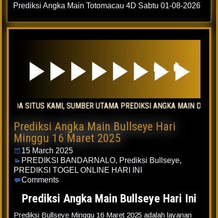
Prediksi Angka Main Totomacau 4D Sabtu 01-08-2026
S KAMI, SUMBER UTAMA PREDIKSI ANGKA MAIN DARI SITUS TOGE
Prediksi Angka Main Bullseye Hari
Minggu 16 Maret 2025
15 March 2025
PREDIKSI BANDARNALO
,
Prediksi Bullseye
,
PREDIKSI TOGEL ONLINE HARI INI
Comments
Prediksi Angka Main Bullseye Hari Ini
Prediksi Bullseye Minggu 16 Maret 2025
adalah layanan